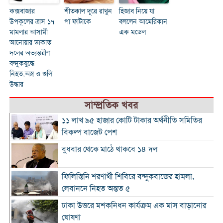
কক্সবাজার
শীতকাল দূরে রাখুন
হিজাব নিয়ে যা
উপকূলের ত্রাস ১৭
পা ফাটাকে
বললেন আমেরিকান
মামলার আসামী
এক মডেল
আনোয়ার ডাকাত
দলের অভ্যন্তরীণ
বন্দুকযুদ্ধে
নিহত,অস্ত্র ও গুলি
উদ্ধার
সাম্প্রতিক খবর
১১ লাখ ৯৫ হাজার কোটি টাকার অর্থনীতি সমিতির
বিকল্প বাজেট পেশ
বুধবার থেকে মাঠে থাকবে ১৪ দল
ফিলিস্তিনি শরণার্থী শিবিরে বন্দুকবাজের হামলা,
লেবাননে নিহত অন্তত ৫
ঢাকা উত্তরে মশকনিধন কার্যক্রম এক মাস বাড়ানোর
ঘোষণা