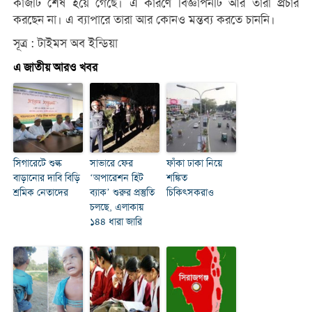
কাজটি শেষ হয়ে গেছে। এ কারণে বিজ্ঞাপনটি আর তারা প্রচার
করছেন না। এ ব্যাপারে তারা আর কোনও মন্তব্য করতে চাননি।
সূত্র : টাইমস অব ইন্ডিয়া
এ জাতীয় আরও খবর
সিগারেটে শুল্ক
সাভারে ফের
ফাঁকা ঢাকা নিয়ে
বাড়ানোর দাবি বিড়ি
‘অপারেশন হিট
শঙ্কিত
শ্রমিক নেতাদের
ব্যাক’ শুরুর প্রস্তুতি
চিকিৎসকরাও
চলছে, এলাকায়
১৪৪ ধারা জারি