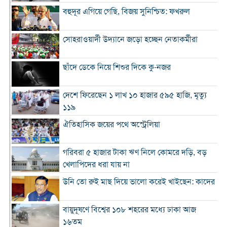
বহুদূর এগিয়ে গেছি, বিজয় সুনিশ্চিত: ফখরুল
সোহরাওয়ার্দী উদ্যানে জড়ো হচ্ছেন নেতাকর্মীরা
ছাঁদে ডেকে নিয়ে শিশুর দিকে কু-নজর
দেশে ফিরেছেন ১ লাখ ১০ হাজার ৫৯৫ হাজি, মৃত্যু
১১৯
ঐতিহাসিক জয়ের পথে অস্ট্রেলিয়া
গরিবরা ৫ হাজার টাকা ঋণ নিলে কোমরে দড়ি, বড়
খেলাপিদের ধরা যায় না
উনি তো রুই মাছ দিয়ে ভালো করেই খাইছেন: কাদের
বায়ুদূষণে বিশ্বের ১০৮ শহরের মধ্যে ঢাকা আজ
১৬তম