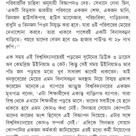
পরিবারটির চাহিদা অনুযায়ী বিজ্ঞাপনও দেয়। সেখানে লেখা ছিল,
‘একটি বিত্তবান ভারতীয় পরিবারে একজন শেফ, একজন মালি,
তিনজন হাউসকিপার, হা্উস ম্যানেজার, পরিচারিকা, গাড়িচালক,
রাধুনি ও তিনজন পিওন নিযুক্ত করা হবে। যারা ওই পরিবারের মেয়ের
দেখাশোনা করবে। তারা থাকবে পাশেরই একটি বিলাসবহুল
বাড়িতে। বছরে তাদের বেতন হবে ৩৯ হাজার পাউন্ড বা ২৮ লাখ
রুপি।‘’
এক সময় এই বিশ্ববিদ্যালয়েরই পড়তেন বৃটেনের ডিউক ও ডাচেস
অব কেমব্রিজ উইলিয়াম ও কেট। কিন্তু সেই সময় উইলিয়ামও আর
পাঁচ জন পড়ুয়ার মতো খুব সাধারণ ভাবেই থাকতেন। তাই
ধনকুবেরের মেয়ের এমন বিলাসবহুল অবস্থান নিয়ে বিস্ময় প্রকাশ
করেছেন অনেকে।এ ব্যাপারে আন্ড্রুজ বিশ্ববিদ্যালয়ের একজন
মূখপাত্র বলেন, ‘এটা শিক্ষার্থীদের একান্ত ব্যক্তিগত ব্যাপার। সারা
বিশ্ব থেকে এখানে শিক্ষার্থীরা পড়তে আসে। তাদের সবাইকে যে হলে
থাকতে হবে এমন কোনও কথা নেই। সিলভার সোয়ান কোম্পানি
তাদের কাজের অংশ হিসেবে এই বিজ্ঞাপন দিয়েছে। এটার সঙ্গে
বিশ্ববিদ্যালয়ের কোনও সম্পর্ক নেই।’ এদিকে সিলভার সোয়ান
কোম্পানির একজন কর্মকর্তা জানিয়েছেন এরই মধ্যে কর্মী নিয়োগের