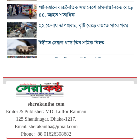
পাকিস্তানে রাজনৈতিক সমাবেশে হামলায় নিহত বেড়ে
৪৪, আহত শতাধিক
২২ জেলায় তাপপ্রবাহ, বৃষ্টি বেড়ে কমতে পারে গরম
টঙ্গীতে দেয়াল ধসে তিন শ্রমিক নিহত
১২ রানে লিড নিয়ে অস্ট্রেলিয়ার ইনিংস শেষ
গলে যাওয়া হিমবাহ থেকে মিলল ৩৭ বছর আগে
নিখোঁজ পর্যটকের মরদেহ
শান্তিপূর্ণ নির্বাচনে রাজনৈতিক সমঝোতার বিকল্প
নেই
sherakantha.com
Editor & Publisher: MD. Lutfor Rahman
ঢাকায় আরও দেড় হাজার ডেঙ্গু শয্যা বাড়ছে :
125.Shantinagar. Dhaka-1217.
স্বাস্থ্যমন্ত্রী
Email:
sherakantha@gmail.com
সারাদেশে বিএনপির নতুন কর্মসূচি ঘোষণা
Phone:+88 01626308682