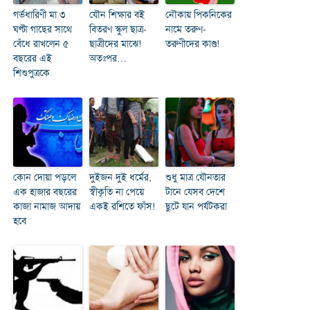
গর্ভধারিণী মা ৩
যৌন শিক্ষার বই
নৌকায় পিকনিকের
ঘণ্টা গাছের সাথে
বিতরণ স্কুল ছাত্র-
নামে তরুণ-
বেঁধে রাখলেন ৫
ছাত্রীদের মাঝে!
তরুণীদের কাণ্ড!
বছরের এই
অতঃপর…
শিশুপুত্রকে
কোন দোয়া পড়লে
দুইজন দুই ধর্মের,
শুধু মাত্র যৌনতার
এক হাজার বছরের
স্বীকৃতি না পেয়ে
টানে যেসব দেশে
কাজা নামাজ আদায়
একই রশিতে ফাঁস!
ছুটে যান পর্যটকরা
হবে