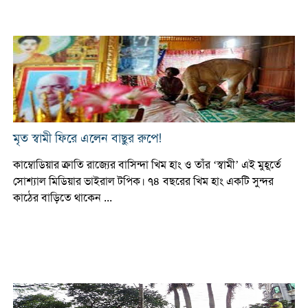
মৃত স্বামী ফিরে এলেন বাছুর রুপে!
কাম্বোডিয়ার ক্রাতি রাজ্যের বাসিন্দা খিম হাং ও তাঁর ‘স্বামী’ এই মুহূর্তে
সোশ্যাল মিডিয়ার ভাইরাল টপিক। ৭৪ বছরের খিম হাং একটি সুন্দর
কাঠের বাড়িতে থাকেন ...