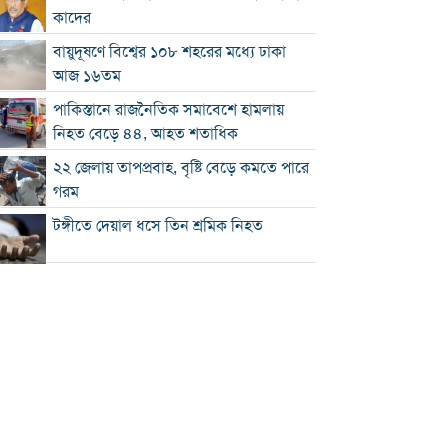
কাদের
বায়ুদূষণে বিশ্বের ১০৮ শহরের মধ্যে ঢাকা
আজ ১৬তম
পাকিস্তানে রাজনৈতিক সমাবেশে হামলায়
নিহত বেড়ে ৪৪, আহত শতাধিক
২২ জেলায় তাপপ্রবাহ, বৃষ্টি বেড়ে কমতে পারে
গরম
টঙ্গীতে দেয়াল ধসে তিন শ্রমিক নিহত
১২ রানে লিড নিয়ে অস্ট্রেলিয়ার ইনিংস শেষ
গলে যাওয়া হিমবাহ থেকে মিলল ৩৭ বছর
আগে নিখোঁজ পর্যটকের মরদেহ
শান্তিপূর্ণ নির্বাচনে রাজনৈতিক সমঝোতার
বিকল্প নেই