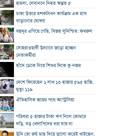
হামলা, লেবাননে নিহত অন্তত ৫
ঢাকা উত্তরে মশকনিধন কার্যক্রম এক মাস
বাড়ানোর ঘোষণা
বহুদূর এগিয়ে গেছি, বিজয় সুনিশ্চিত: ফখরুল
সোহরাওয়ার্দী উদ্যানে জড়ো হচ্ছেন
নেতাকর্মীরা
ছাঁদে ডেকে নিয়ে শিশুর দিকে কু-নজর
দেশে ফিরেছেন ১ লাখ ১০ হাজার ৫৯৫ হাজি,
মৃত্যু ১১৯
ঐতিহাসিক জয়ের পথে অস্ট্রেলিয়া
গরিবরা ৫ হাজার টাকা ঋণ নিলে কোমরে
দড়ি, বড় খেলাপিদের ধরা যায় না
উনি তো রুই মাছ দিয়ে ভালো করেই খাইছেন: