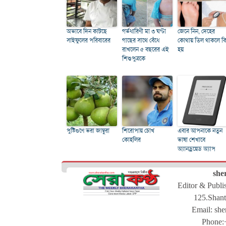
অভাবে দিন কাটছে
গর্ভধারিণী মা ৩ ঘণ্টা
জেনে নিন, দেহের
সাইফুলের পরিবারের
গাছের সাথে বেঁধে
কোথায় তিল থাকলে ক
রাখলেন ৫ বছরের এই
হয়
শিশুপুত্রকে
পুষ্টিগুণে ভরা জাম্বুরা
শিরোপায় চোখ
এবার আপনাকে নতুন
কোহলির
ভাষা শেখাবে
অ্যানড্রয়েড অ্যাপ
she
Editor & Publ
125.Shant
Email:
she
Phone: