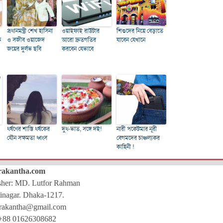
প্রধানমন্ত্রী শেখ হাসিনা
ওয়াইফাই রাউটার
শিশুদের নিয়ে বেড়াতে
ি
ও সজীব ওয়াজেদ
আরো দ্রুতগতির
যাবেন যেখানে
জয়ের দুর্লভ ছবি
করবেন যেভাবে
ধর্ষণের শাস্তি ধর্ষকের
দুধ-ভাত, সঙ্গে দই!
নারী পকেটমার নূরী
যৌন সক্ষমতা ধ্বংস
বেগমদের চাঞ্চল্যকর
কাহিনী !
rakantha.com
isher: MD. Lutfor Rahman
inagar. Dhaka-1217.
rakantha@gmail.com
+88 01626308682