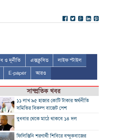
 ও দূর্নীতি
এক্সক্লুসিভ
লাইফ স্টাইল
E-paper
আরও
সাম্প্রতিক খবর
১১ লাখ ৯৫ হাজার কোটি টাকার অর্থনীতি
সমিতির বিকল্প বাজেট পেশ
বুধবার থেকে মাঠে থাকবে ১৪ দল
ফিলিস্তিনি শরণার্থী শিবিরে বন্দুকবাজের