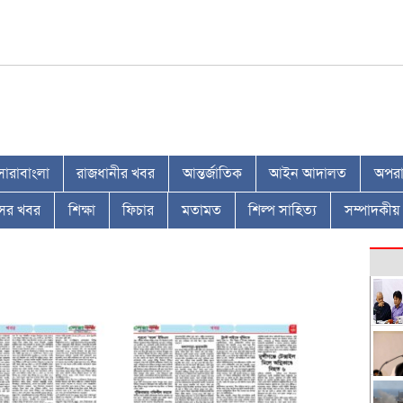
সারাবাংলা
রাজধানীর খবর
আন্তর্জাতিক
আইন আদালত
অপরাধ
াসের খবর
শিক্ষা
ফিচার
মতামত
শিল্প সাহিত্য
সম্পাদকীয়