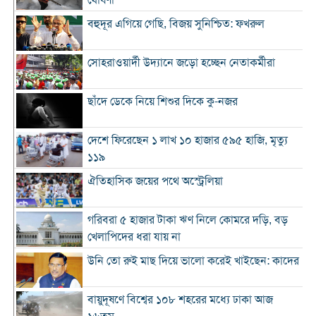
বহুদূর এগিয়ে গেছি, বিজয় সুনিশ্চিত: ফখরুল
সোহরাওয়ার্দী উদ্যানে জড়ো হচ্ছেন নেতাকর্মীরা
ছাঁদে ডেকে নিয়ে শিশুর দিকে কু-নজর
দেশে ফিরেছেন ১ লাখ ১০ হাজার ৫৯৫ হাজি, মৃত্যু
১১৯
ঐতিহাসিক জয়ের পথে অস্ট্রেলিয়া
গরিবরা ৫ হাজার টাকা ঋণ নিলে কোমরে দড়ি, বড়
খেলাপিদের ধরা যায় না
উনি তো রুই মাছ দিয়ে ভালো করেই খাইছেন: কাদের
বায়ুদূষণে বিশ্বের ১০৮ শহরের মধ্যে ঢাকা আজ