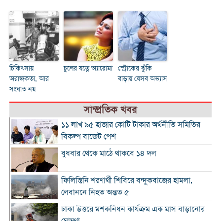
চিকিৎসায়
চুলের যত্নে অ্যারোমা
স্ট্রোকের ঝুঁকি
অরাজকতা, আর
বাড়ায় যেসব অভ্যাস
সংঘাত নয়
সাম্প্রতিক খবর
১১ লাখ ৯৫ হাজার কোটি টাকার অর্থনীতি সমিতির
বিকল্প বাজেট পেশ
বুধবার থেকে মাঠে থাকবে ১৪ দল
ফিলিস্তিনি শরণার্থী শিবিরে বন্দুকবাজের হামলা,
লেবাননে নিহত অন্তত ৫
ঢাকা উত্তরে মশকনিধন কার্যক্রম এক মাস বাড়ানোর
ঘোষণা