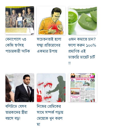
বেনাপোলে ৭৩
সচেতনতাই হলো
ওজন কমাতে চান?
কেজি স্বর্ণসহ
যক্ষ্মা প্রতিরোধের
ফলো করুন ১০০%
পাচারকারী আটক
একমাত্র উপায়
প্রমাণিত এই
ডাক্তারি ডায়েট চার্ট
!!
বলিউডে যেসব
নিজের প্রেমিকের
তারকাদের স্ত্রীরা
সাথে সম্পর্ক গড়ায়
বয়সে বড়!
মেয়েকে খুন করল
মা