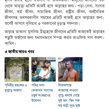
মূলত এটাই হলো ইখলাস বা একনিষ্ঠতা। মানুষের জীবনের শুরু
থেকে আমৃত্যু প্রতিটি কাজই হবে আল্লাহর জন্য। পড়া-লেখা, সংসার
জীবন, কর্ম জীবন, সামাজিক জীবন, রাষ্ট্রীয় জীবন, অর্থনৈতিক
জীবনসহ অবসরকালীন সময়ের প্রতিটি কাজই হবে আল্লাহর জন্য।
তবেই আসবে দুনিয়ার ও পরকালের চূড়ান্ত সফলতা।
আল্লাহ তাআলা মুসলিম উম্মাহকে জীবনের প্রতিটি কাজকেই আল্লাহর
সন্তুষ্টি অর্জনের জন্য যথাযথভাবে সম্পন্ন করার তাওফিক দান করুন।
আমিন।
এ জাতীয় আরও খবর
পৃথিবীর ভয়ংকর ও
পবিত্র আল-
সিরাজগঞ্জে
ভূতুড়ে জায়গা!
কোরআন অ্যাপের
কয়েলের আগুনে
চতুর্থ সংস্করণের
পুড়ে ঝলসে গেছে
উদ্বোধন
দুই জন, তিন গরু
সহ বাড়ী পুরে ছাই