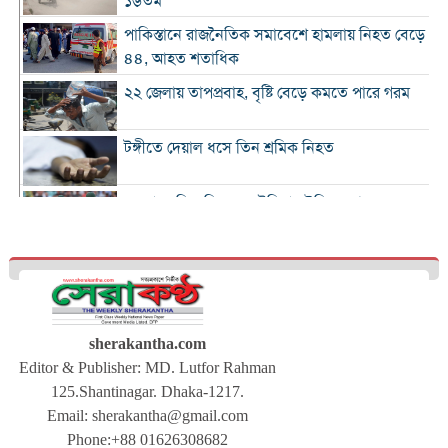
১৬তম
পাকিস্তানে রাজনৈতিক সমাবেশে হামলায় নিহত বেড়ে
৪৪, আহত শতাধিক
২২ জেলায় তাপপ্রবাহ, বৃষ্টি বেড়ে কমতে পারে গরম
টঙ্গীতে দেয়াল ধসে তিন শ্রমিক নিহত
১২ রানে লিড নিয়ে অস্ট্রেলিয়ার ইনিংস শেষ
গলে যাওয়া হিমবাহ থেকে মিলল ৩৭ বছর আগে
নিখোঁজ পর্যটকের মরদেহ
শান্তিপূর্ণ নির্বাচনে রাজনৈতিক সমঝোতার বিকল্প
নেই
sherakantha.com
Editor & Publisher: MD. Lutfor Rahman
ঢাকায় আরও দেড় হাজার ডেঙ্গু শয্যা বাড়ছে :
125.Shantinagar. Dhaka-1217.
স্বাস্থ্যমন্ত্রী
Email:
sherakantha@gmail.com
সারাদেশে বিএনপির নতুন কর্মসূচি ঘোষণা
Phone:+88 01626308682