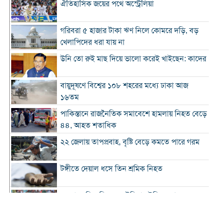
ঐতিহাসিক জয়ের পথে অস্ট্রেলিয়া
গরিবরা ৫ হাজার টাকা ঋণ নিলে কোমরে দড়ি, বড়
খেলাপিদের ধরা যায় না
উনি তো রুই মাছ দিয়ে ভালো করেই খাইছেন: কাদের
বায়ুদূষণে বিশ্বের ১০৮ শহরের মধ্যে ঢাকা আজ
১৬তম
পাকিস্তানে রাজনৈতিক সমাবেশে হামলায় নিহত বেড়ে
৪৪, আহত শতাধিক
২২ জেলায় তাপপ্রবাহ, বৃষ্টি বেড়ে কমতে পারে গরম
টঙ্গীতে দেয়াল ধসে তিন শ্রমিক নিহত
১২ রানে লিড নিয়ে অস্ট্রেলিয়ার ইনিংস শেষ