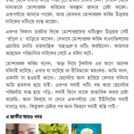
ইচ্ছা থেকে ঢাকার কাছে গাজীপুরে একটি চাকরি নেন। সেখান থেকে
নানাভাবে মোশাররফ করিমের অবস্থান জানার চেষ্টা করেন।
একপর্যায়ে জানতে পারেন, আজ রোববার মোশাররফ করিম উত্তরায়
নাটকের শুটিংয়ে ব্যস্ত আছেন।
এরপর বিকাল চারটার দিকে মোশাররফের শুটিংস্থল উত্তরার সেই
‘স্বপ্নিল ২’ বাড়িতে আসেন। সেখানে মোশাররফ করিম বাংলাভিশনের
প্রচারিত চলতি ধারাবাহিক ‘মহাগুরু’র শুটিং করছিলেন। কায়সার
আহমেদ পরিচালিত নাটকের সেটে এ ঘটনা ঘটে।
মোশাররফ করিম বলেন, ‘ভক্ত নিয়ে টুকটাক এর আগে অনেক
ঘটনাই ঘটেছে। এবার যা ঘটেছে তা রীতিমতো ভয়ংকর। আমি বলব,
এমনটা না হওয়াই ভালো। ছেলেটার জ্ঞান হারিয়ে ফেলার ঘটনায়
আমি হতবাক হয়ে যাই। এরপর সবাই শুটিং বন্ধ করে ছেলেটার
পরিচর্যায় ব্যস্ত হয়ে পড়ি। সবাই মিলে তাকে স্বাভাবিক করার চেষ্টা
করেছি। জ্ঞান ফিরছে না দেখে একপর্যায়ে তো ইউনিটের সবাই
ঘাবড়ে যায়। কিছুক্ষণ চেষ্টার পর জ্ঞান ফিরলে সবাই স্বস্তি পাই।’
এ জাতীয় আরও খবর