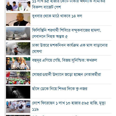
১১ লাখ ৯৫ হাজার কোটি টাকার অর্থনীতি সমিতির
বিকল্প বাজেট পেশ
বুধবার থেকে মাঠে থাকবে ১৪ দল
ফিলিস্তিনি শরণার্থী শিবিরে বন্দুকবাজের হামলা,
লেবাননে নিহত অন্তত ৫
ঢাকা উত্তরে মশকনিধন কার্যক্রম এক মাস বাড়ানোর
ঘোষণা
বহুদূর এগিয়ে গেছি, বিজয় সুনিশ্চিত: ফখরুল
সোহরাওয়ার্দী উদ্যানে জড়ো হচ্ছেন নেতাকর্মীরা
ছাঁদে ডেকে নিয়ে শিশুর দিকে কু-নজর
দেশে ফিরেছেন ১ লাখ ১০ হাজার ৫৯৫ হাজি, মৃত্যু
১১৯