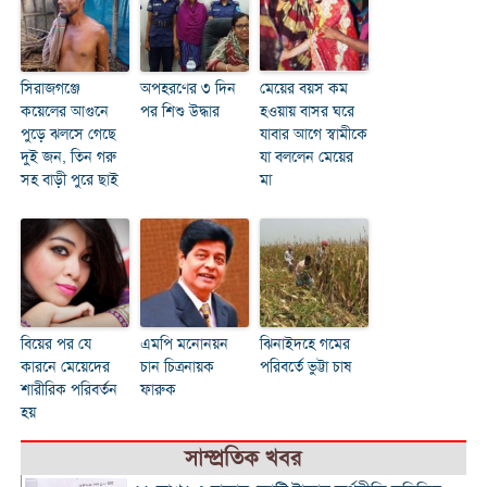
সিরাজগঞ্জে
অপহরণের ৩ দিন
মেয়ের বয়স কম
কয়েলের আগুনে
পর শিশু উদ্ধার
হওয়ায় বাসর ঘরে
পুড়ে ঝলসে গেছে
যাবার আগে স্বামীকে
দুই জন, তিন গরু
যা বললেন মেয়ের
সহ বাড়ী পুরে ছাই
মা
বিয়ের পর যে
এমপি মনোনয়ন
ঝিনাইদহে গমের
কারনে মেয়েদের
চান চিত্রনায়ক
পরিবর্তে ভুট্টা চাষ
শারীরিক পরিবর্তন
ফারুক
হয়
সাম্প্রতিক খবর