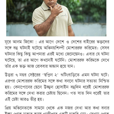
নূরে আলম জিকো : এর আগে দেশে ও দেশের বাইরের ভক্তদের
সঙ্গে বহু ঘটনাই ঘটেছে অভিনয়শিল্পী মোশাররফ করিমের। সেসব
ঘটনার কিছু কিছু আপনারা এরই মধ্যে জেনেছেনও। এবার যে ঘটনা
ঘটেছে, তা এর আগে কখনোই ঘটেনি। মোশাররফ করিমকে দেখে
তাঁর এক ভক্ত আজ রোববার অজ্ঞান হয়ে যান।
উত্তরা ৭ নম্বর সেক্টরের ‘স্বপ্নিল ২’ শুটিংবাড়িতে এমন ঘটনা ঘটে।
এরপর মোশাররফ করিমের সঙ্গে কথা বললে ঘটনার সত্যতা নিশ্চিত
হয়। বেনাপোলের ছেলে উজ্জ্বল হোসাইন বহুদিন ধরেই মোশাররফ
করিমের সঙ্গে দেখা করার চেষ্টায় ছিলেন। গত সাত দিন ধরেই তার
এই চেষ্টা আরও তীব্র হয়।
প্রিয় অভিনেতাকে সামনে থেকে এক নজর দেখা আর কথা বলার