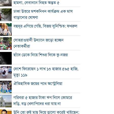
হামলা, লেবাননে নিহত অন্তত ৫
ঢাকা উত্তরে মশকনিধন কার্যক্রম এক মাস
বাড়ানোর ঘোষণা
বহুদূর এগিয়ে গেছি, বিজয় সুনিশ্চিত: ফখরুল
সোহরাওয়ার্দী উদ্যানে জড়ো হচ্ছেন
নেতাকর্মীরা
ছাঁদে ডেকে নিয়ে শিশুর দিকে কু-নজর
দেশে ফিরেছেন ১ লাখ ১০ হাজার ৫৯৫ হাজি,
মৃত্যু ১১৯
ঐতিহাসিক জয়ের পথে অস্ট্রেলিয়া
গরিবরা ৫ হাজার টাকা ঋণ নিলে কোমরে
দড়ি, বড় খেলাপিদের ধরা যায় না
উনি তো রুই মাছ দিয়ে ভালো করেই খাইছেন: