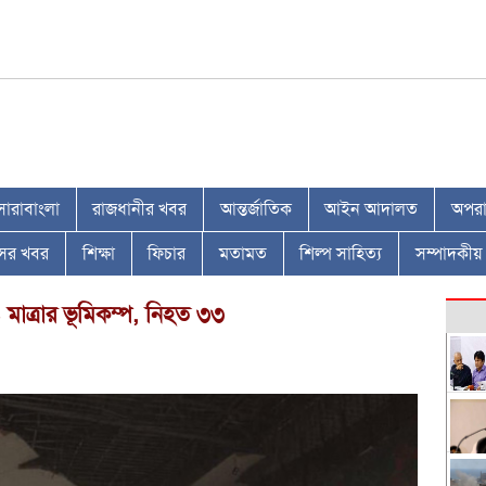
সারাবাংলা
রাজধানীর খবর
আন্তর্জাতিক
আইন আদালত
অপরাধ
াসের খবর
শিক্ষা
ফিচার
মতামত
শিল্প সাহিত্য
সম্পাদকীয়
 মাত্রার ভূমিকম্প, নিহত ৩৩