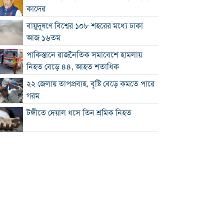
কাদের
বায়ুদূষণে বিশ্বের ১০৮ শহরের মধ্যে ঢাকা
আজ ১৬তম
পাকিস্তানে রাজনৈতিক সমাবেশে হামলায়
নিহত বেড়ে ৪৪, আহত শতাধিক
২২ জেলায় তাপপ্রবাহ, বৃষ্টি বেড়ে কমতে পারে
গরম
টঙ্গীতে দেয়াল ধসে তিন শ্রমিক নিহত
১২ রানে লিড নিয়ে অস্ট্রেলিয়ার ইনিংস শেষ
গলে যাওয়া হিমবাহ থেকে মিলল ৩৭ বছর
আগে নিখোঁজ পর্যটকের মরদেহ
শান্তিপূর্ণ নির্বাচনে রাজনৈতিক সমঝোতার
বিকল্প নেই