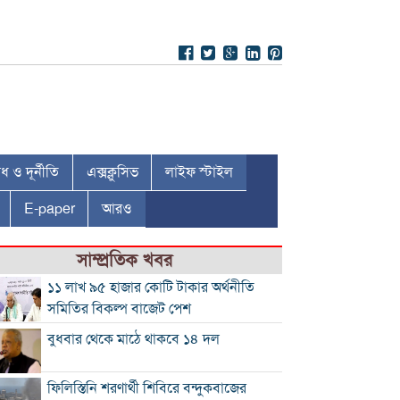
 ও দূর্নীতি
এক্সক্লুসিভ
লাইফ স্টাইল
E-paper
আরও
সাম্প্রতিক খবর
১১ লাখ ৯৫ হাজার কোটি টাকার অর্থনীতি
সমিতির বিকল্প বাজেট পেশ
বুধবার থেকে মাঠে থাকবে ১৪ দল
ফিলিস্তিনি শরণার্থী শিবিরে বন্দুকবাজের