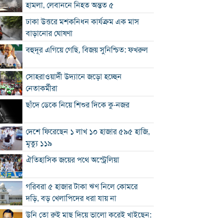
হামলা, লেবাননে নিহত অন্তত ৫
ঢাকা উত্তরে মশকনিধন কার্যক্রম এক মাস
বাড়ানোর ঘোষণা
বহুদূর এগিয়ে গেছি, বিজয় সুনিশ্চিত: ফখরুল
সোহরাওয়ার্দী উদ্যানে জড়ো হচ্ছেন
নেতাকর্মীরা
ছাঁদে ডেকে নিয়ে শিশুর দিকে কু-নজর
দেশে ফিরেছেন ১ লাখ ১০ হাজার ৫৯৫ হাজি,
মৃত্যু ১১৯
ঐতিহাসিক জয়ের পথে অস্ট্রেলিয়া
গরিবরা ৫ হাজার টাকা ঋণ নিলে কোমরে
দড়ি, বড় খেলাপিদের ধরা যায় না
উনি তো রুই মাছ দিয়ে ভালো করেই খাইছেন: