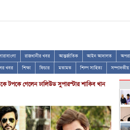
সারাবাংলা
রাজধানীর খবর
আন্তর্জাতিক
আইন আদালত
অপরাধ
াসের খবর
শিক্ষা
ফিচার
মতামত
শিল্প সাহিত্য
সম্পাদকীয়
বকে টপকে গেলেন ঢালিউড সুপারস্টার শাকিব খান