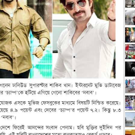
লেন ঢালিউড সুপারস্টার শাকিব খান। ইন্টারনেট মুভি ডাটাবেজ
 ‘চ্যাম্প’কে হটিয়ে এগিয়ে গেলো শাকিবের ‘নবাব’।
যোজক এসকে মুভিজ ফেসবুকের মাধ্যমে বিষয়টি নিশ্চিত করেছে।
ে ৪.৯ পয়েন্ট এবং দেবের ‘চ্যাম্প’র পয়েন্ট ৭.২। কিন্তু ৮.৩
 ‘নবাব’।
 দেশে ফিরেই আনন্দের সংবাদ পেলাম। ছবি মুক্তির দুইদিন পর
করছি, এই ছবিটি বাংলাদেশের মতো কলকাতায়ও রেকর্ড গড়বে।