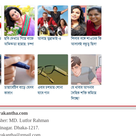
চ
ছবি দেখতে গিয়ে বাজে
আসছে মুন্নাভাই-৩
শিলার সঙ্গে শাওনের কি
অভিজ্ঞতা হয়েছে: চম্পা
আসলেই বন্ধুত্ব ছিল!
ডায়াবেটিস বাড়ে যেসব
এবার চশমায় শোনা
যে খাবার আপনার
কারণে
যাবে গান
দৈহিক শক্তি কমিয়ে
দিচ্ছে!
rakantha.com
isher: MD. Lutfor Rahman
inagar. Dhaka-1217.
rakantha@gmail.com