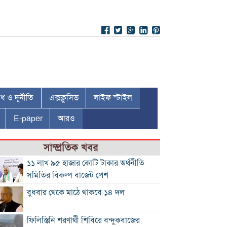
 ও দূর্নীতি
এক্সক্লুসিভ
লাইফ স্টাইল
E-paper
আরও
সাম্প্রতিক খবর
১১ লাখ ৯৫ হাজার কোটি টাকার অর্থনীতি
সমিতির বিকল্প বাজেট পেশ
বুধবার থেকে মাঠে থাকবে ১৪ দল
ফিলিস্তিনি শরণার্থী শিবিরে বন্দুকবাজের