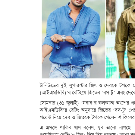
টালিউডের দুই সুপারস্টার জিৎ ও দেবকে টপকে গে
(আইএমডিবি)’র রেটিংয়ে জিতের ‘বস-টু’ এবং দেবের
সোমবার (৩১ জুলাই) ‘নবাব’র কলকাতা অংশের প্র
আইএমডিবি’র রেটিং অনুসারে জিতের ‘বস-টু’ পেয়েছ
পয়েন্ট নিয়ে দেব ও জিতকে টপকে গেলেন শাকিবের
এ প্রসঙ্গে শাকিব খান বলেন, খুব ভালো লাগছে।
শুনেছিলাম রেটিং ৮ ছিল। দিন দিন বাড়ছে। আশা 