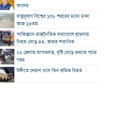
কাদের
বায়ুদূষণে বিশ্বের ১০৮ শহরের মধ্যে ঢাকা
আজ ১৬তম
পাকিস্তানে রাজনৈতিক সমাবেশে হামলায়
নিহত বেড়ে ৪৪, আহত শতাধিক
২২ জেলায় তাপপ্রবাহ, বৃষ্টি বেড়ে কমতে পারে
গরম
টঙ্গীতে দেয়াল ধসে তিন শ্রমিক নিহত
১২ রানে লিড নিয়ে অস্ট্রেলিয়ার ইনিংস শেষ
গলে যাওয়া হিমবাহ থেকে মিলল ৩৭ বছর
আগে নিখোঁজ পর্যটকের মরদেহ
শান্তিপূর্ণ নির্বাচনে রাজনৈতিক সমঝোতার
বিকল্প নেই