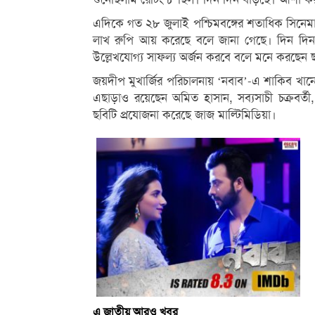
এদিকে গত ২৮ জুলাই পশ্চিমবঙ্গের শতাধিক সিনেমা হ
লাখ রুপি আয় করেছে বলে জানা গেছে। দিন দি
উল্লেখযোগ্য সাফল্য অর্জন করবে বলে মনে করছেন ছবি
জয়দীপ মুখার্জির পরিচালনায় ‘নবাব’-এ শাকিব খান
এছাড়াও রয়েছেন অমিত হাসান, সব্যসাচী চক্রবর্তী
ছবিটি প্রযোজনা করেছে জাজ মাল্টিমিডিয়া।
এ জাতীয় আরও খবর