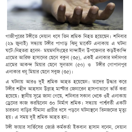
গাজীপুরের টঙ্গীতে দেয়াল ধসে তিন শ্রমিক নিহত হয়েছেন। শনিবার
(২৯ জুলাই) সন্ধ্যায় টঙ্গীর পাগাড় ঝিনু মার্কেট এলাকায় এ ঘটনা
ঘটে।নিহতরা হলেন- ময়মনসিংহের নান্দাইল উপজেলার কড়ইকান্দি
গ্রামের আরিফ হাসানের ছেলে বকুল (৩৫), একই এলাকার নর্দানগর
গ্রামের আকন্দ মিয়ার ছেলে সুলতান (৫০) ও টঙ্গীর গোপালপুর
এলাকার ধনু মিয়ার ছেলে সবুজ (৩৫)।
এ ঘটনায় আরও দুই শ্রমিক আহত হয়েছেন। তাদের উদ্ধার করে
টঙ্গীর শহীদ আহসান উল্লাহ মাস্টার জেনারেল হাসপাতালে ভর্তি করা
হয়েছে। স্থানীয় সূত্রে জানা গেছে, শনিবার সকাল থেকে ওই এলাকায়
ড্রেনের কাজ করছিলেন ৩০ নির্মাণ শ্রমিক। সন্ধ্যায় পার্শ্ববর্তী একটি
চারতলা বাড়ির সীমানা প্রাচীর ধসে পড়লে ঘটনাস্থলে তিনজনের মৃত্যু
হয়। এ সময় দুই শ্রমিক আহত হন।
টঙ্গী ফায়ার সার্ভিসের জ্যেষ্ঠ কর্মকর্তা ইকবাল হাসান বলেন, দেয়াল