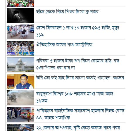
ছাঁদে ডেকে নিয়ে শিশুর দিকে কু-নজর
দেশে ফিরেছেন ১ লাখ ১০ হাজার ৫৯৫ হাজি, মৃত্যু
১১৯
ঐতিহাসিক জয়ের পথে অস্ট্রেলিয়া
গরিবরা ৫ হাজার টাকা ঋণ নিলে কোমরে দড়ি, বড়
খেলাপিদের ধরা যায় না
উনি তো রুই মাছ দিয়ে ভালো করেই খাইছেন: কাদের
বায়ুদূষণে বিশ্বের ১০৮ শহরের মধ্যে ঢাকা আজ
১৬তম
পাকিস্তানে রাজনৈতিক সমাবেশে হামলায় নিহত বেড়ে
৪৪, আহত শতাধিক
২২ জেলায় তাপপ্রবাহ, বৃষ্টি বেড়ে কমতে পারে গরম