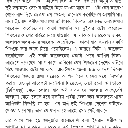
বিভাগের আগে একটি আদেশ ছিল আপিল বিভাগের অনুমতি ছাড়া
দুই সন্তানকে দেশের বাইরে নিয়ে যাওয়া যাবে না। এটা যেন আদেশ
থেকে বাদ দিয়ে দেওয়া হয় সেজন্য আবেদন করেছিলেন জাপানি মা।
বাবা ইমরান শরীফ নাকানো এরিকোর বিরুদ্ধে আদালত অবমাননার
আবেদন করেছিলেন। কারণ জাপানি মা দুইবার চেষ্টা করেছেন
শিশুদের দেশের বাইরে নিয়ে যাওয়ার। মা নাকানো এরিকোও একটা
আদালত অবমাননার আবেদন করেছিলেন। কারণ বাবা ইমরান একটি
শিশুকে তার কাছে নিয়ে এসেছিলেন। এ কারণে তিনি এ আবেদন
করেছিলেন। এই চারটা আবেদনের শুনানি শেষে আপিল বিভাগ
আদেশে বলেছেন, মা নাকানো এরিকো যেন শিশুদের দেশের বাইরে
নিয়ে যাওয়ার চেষ্টা না করে। একইসঙ্গে জেলা জজ আদেশ দিলেন
শিশুদের জিম্মায় রাখা সংক্রান্ত আপিল তিন মাসের মধ্যে নিষ্পত্তি
করার। এছাড়া আরেকটা নির্দেশনা দিয়েছেন, সেটা হলো স্ট্যাস্টাকো
(স্থিতিবস্থা) মেনে চলার। যার অর্থ এখন যে অবস্থায় আছে,সেই
অবস্থাটা মেনে চলতে হবে যতদিন পর্যন্ত জেলা জজ আদালতে থাকা
আপিলটা নিষ্পত্তি না হয়। এর অর্থ দুই শিশুকে দেশের বাইরেও
নেওয়া যাবে না। তারা যে যার কাছে আছে, সেখানেই থাকবে।
এর আগে গত ২৯ জানুয়ারি বাংলাদেশি বাবা ইমরান শরীফ ও
জাপানি মা নাকানো এরিকোর দুই শিশুকে জাপানি মা নাকানো