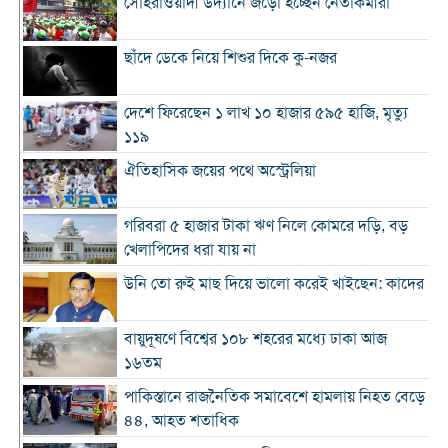
সোহরাওয়ার্দী উদ্যানে জড়ো হচ্ছেন নেতাকর্মীরা
ছাঁদে ডেকে নিয়ে শিশুর দিকে কু-নজর
দেশে ফিরেছেন ১ লাখ ১০ হাজার ৫৯৫ হাজি, মৃত্যু
১১৯
ঐতিহাসিক জয়ের পথে অস্ট্রেলিয়া
গরিবরা ৫ হাজার টাকা ঋণ নিলে কোমরে দড়ি, বড়
খেলাপিদের ধরা যায় না
উনি তো রুই মাছ দিয়ে ভালো করেই খাইছেন: কাদের
বায়ুদূষণে বিশ্বের ১০৮ শহরের মধ্যে ঢাকা আজ
১৬তম
পাকিস্তানে রাজনৈতিক সমাবেশে হামলায় নিহত বেড়ে
৪৪, আহত শতাধিক