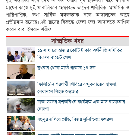
দুই সন্তানের সঙ্গে দেখা-সাক্ষাৎ করার পূর্ণ হকদার। তবে জাপানি
মায়ের কাছে দুই নাবালিকার হেফাজত তাদের শারীরিক, মানসিক ও
পারিপার্শ্বিক, তথা সার্বিক মঙ্গলজনক বলে আদালতের কাছে
প্রতীয়মান হয়েছে।এই রায়ের বিরুদ্ধে জেলা জজ আদালতে আপিল
করেন বাবা ইমরান শরীফ।
সাম্প্রতিক খবর
১১ লাখ ৯৫ হাজার কোটি টাকার অর্থনীতি সমিতির
বিকল্প বাজেট পেশ
বুধবার থেকে মাঠে থাকবে ১৪ দল
ফিলিস্তিনি শরণার্থী শিবিরে বন্দুকবাজের হামলা,
লেবাননে নিহত অন্তত ৫
ঢাকা উত্তরে মশকনিধন কার্যক্রম এক মাস বাড়ানোর
ঘোষণা
বহুদূর এগিয়ে গেছি, বিজয় সুনিশ্চিত: ফখরুল