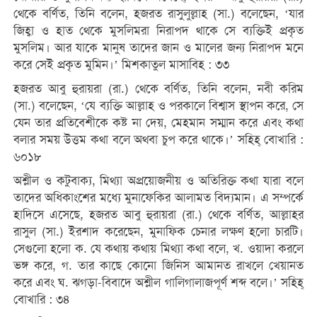
থেকে বর্ণিত, তিনি বলেন, হজরত রাসুলুল্লাহ (সা.) বলেছেন, ‘যার
জিহ্বা ও হাত থেকে মুসলিমরা নিরাপদ থাকে সে ব্যক্তিই প্রকৃত
মুসলিম। আর যাকে মানুষ তাদের জান ও মালের জন্য নিরাপদ মনে
করে সেই প্রকৃত মুমিন।’ মিশকাতুল মাসাবিহ : ৩৩
হজরত আবু হুরায়রা (রা.) থেকে বর্ণিত, তিনি বলেন, নবী করিম
(সা.) বলেছেন, ‘যে ব্যক্তি আল্লাহ ও পরকালে বিশ্বাস স্থাপন করে, সে
যেন তার প্রতিবেশীকে কষ্ট না দেয়, মেহমান সম্মান করে এবং কথা
বলার সময় উত্তম কথা বলে অথবা চুপ করে থাকে।’ সহিহ্ বোখারি :
৬০১৮
অশ্লীল ও কটুবাক্য, মিথ্যা অপ্রয়োজনীয় ও অতিরিক্ত কথা যারা বলে
তাদের অধিকাংশের মধ্যে মুনাফেকির আলামত বিদ্যমান। এ সম্পর্কে
হাদিসে এসেছে, হজরত আবু হুরায়রা (রা.) থেকে বর্ণিত, আল্লাহর
রাসুল (সা.) ইরশাদ করেছেন, মুনাফিক চেনার লক্ষণ হলো চারটি।
সেগুলো হলো ক. যে কথায় কথায় মিথ্যা কথা বলে, খ. ওয়াদা করলে
ভঙ্গ করে, গ. তার কাছে কোনো জিনিস আমানত রাখলে খেয়ানত
করে এবং ঘ. ঝগড়া-বিবাদে অশ্লীল গালিগালাজপূর্ণ শব্দ বলে।’ সহিহ্
বোখারি : ৩৪