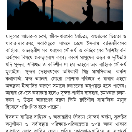
মানুষের আচার-আচরণ, জীবনধারণের বৈচিত্র্য, অভ্যাসের ভিন্নতা ও
খাবার-দাবারসহ সবকিছুকে সামনে রেখে ইসলাম ব্যক্তিজীবনের
বাহ্যিক, অভ্যন্তরীণ সব ধরনের সৌন্দর্য ও রুচিবোধের বৈশিষ্ট্যাবলি
অর্জনের বিষয়ে গুরুত্বারোপ করে। কারণ মানুষের অন্তর ও দৃষ্টিভঙ্গি
যদি সুন্দর, পরিচ্ছন্ন ও রুচিশীল না হয় তাহলে তার বাহ্যিক সৌন্দর্য
মূল্যহীন। সুন্দর দেহাবয়বের অধিকারী নিচু মানসিকতা, কর্কশ
কথাবার্তা, মন্দ আচরণ, নোংরা পোশাক-পরিচ্ছদ ও খাবার গ্রহণে
অভদ্রতা ইত্যাদির কারণে সমাজে চলাচলের অনুপযুক্ত হতে পারেন।
আবার দেখতে কদাকার হলেও সুন্দর-শালীন ব্যবহার, চমৎকার চলন-
বলন ও উত্তম আচরণের দরুন তিনি রুচিশীল সামাজিক মানুষ
হিসেবে পরিগণিত হতে পারেন।
ইসলাম ব্যক্তির বাহ্যিক ও অভ্যন্তরীণ জীবনে সৌন্দর্য অর্জন, সুরুচির
অনুশীলন ও সর্বাবস্থায় পরিষ্কার-পরিচ্ছন্নতার ওপর অটল থাকার
ব্যাপারে জোর তাগিদ দেয়। পবিত্র কোরআন-হাদিসে এ সম্পর্কে