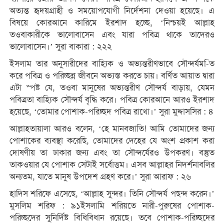
অত্যন্ত হৃদয়গ্রাহী ও সময়োপযোগী নির্দেশনা দেওয়া হয়েছে। এ
বিষয়ে কোরআনে কারিমে ইরশাদ হচ্ছে, ‘নিশ্চয়ই আল্লাহ
তওবাকারীকে ভালোবাসেন এবং যারা পবিত্র থাকে তাদেরও
ভালোবাসেন।’ সুরা বাকারা : ২২২
ইসলাম তার অনুসারীদের বাহ্যিক ও অভ্যন্তরীণভাবে সৌন্দর্যম-িত
করে পবিত্র ও পরিচ্ছন্ন জীবনে অভ্যস্ত করতে চায়। বর্ণিত আয়াত দ্বারা
এটা স্পষ্ট যে, তওবা মানুষের অভ্যন্তরীণ সৌন্দর্য বাড়ায়, যেমন
পবিত্রতা বাহ্যিক সৌন্দর্য বৃদ্ধি করে। পবিত্র কোরআনে আরও ইরশাদ
হয়েছে, ‘তোমার পোশাক-পরিচ্ছদ পবিত্র রাখো।’ সুরা মুদ্দাসসির : ৪
আল্লাহতায়ালা আরও বলেন, ‘হে মানবজাতি! আমি তোমাদের জন্য
পোশাকের ব্যবস্থা করেছি, তোমাদের দেহের যে অংশ প্রকাশ করা
দোষণীয় তা ঢাকার জন্য এবং তা সৌন্দর্যেরও উপকরণ। বস্তুত
তাকওয়ার যে পোশাক সেটাই সর্বোত্তম। এসব আল্লাহর নিদর্শনাবলির
অন্যতম, যাতে মানুষ উপদেশ গ্রহণ করে।’ সুরা আরাফ : ২৬
হাদিস শরিফে এসেছে, ‘আল্লাহ সুন্দর। তিনি সৌন্দর্য পছন্দ করেন।’
মুসলিম শরিফ : ৯১ইসলামি শরিয়তে নারী-পুরুষের পোশাক-
পরিচ্ছদের সুনির্দিষ্ট বিধিবিধান রয়েছে। তবে পোশাক-পরিচ্ছদের