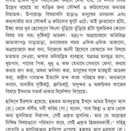
বর্ণিত হাদিস দুটি পর্যালোচনা করলে দেখা যায়, যে দশটি বিষয়
উল্লেখ রয়েছে তা ব্যক্তির জন্য সৌন্দর্য ও রুচিবোধের অন্যতম
নিয়ামক। উপরোক্ত বিষয়াবলি ছাড়াও মানুষের চালচলন এবং
কথাবার্তায় তার সৌন্দর্য ও রুচিবোধ ফুটে ওঠে। তাই দ্রুতবেগে হাঁটা,
ইচ্ছা করে খুব হেলেদুলে কিংবা খুঁড়িয়ে খুঁড়িয়ে হাঁটা সুরুচিকর কোনো
বিষয় নয় বরং দৃষ্টিকটু আচরণ। তদ্রƒপ অপ্রয়োজনে অতিরিক্ত
জামাকাপড় নাড়াচাড়া, চলাফেরার সময় এদিক-ওদিক তাকানো,
অপ্রয়োজনে কথা বলা, নিজেকে জ্ঞানী হিসেবে বোঝাতে সব বিষয়ে
মতামত দেওয়া, ভাষার অনিয়ন্ত্রিত ব্যবহার, যত্রতত্র মলমূত্র ত্যাগ,
ধূমপান, পানের পিক, থুথু ও কফ যেখানে-সেখানে ফেলা, কথায়
কথায় রাগ করা, অযথা ভর্ৎসনা করা, মানুষের সঙ্গে মারমুখী আচরণ
করা, অশ্লীল গালমন্দ ইত্যাদি মন্দ কাজ পরিহার করা। অন্যভাবে
বললে, যাবতীয় দৃষ্টিকটু, শ্রুতিকটু, অসুন্দর ও অরুচিকর কাজের
বিষয়ে ইসলাম সতর্ক থাকার নির্দেশনা দিয়েছে।
হাদিসে ইরশাদ হয়েছে, হজরত আবদুল্লাহ ইবনে আমর ইবনুল আস
(রা.) থেকে বর্ণিত, নবী করিম (সা.) বলেন, ‘যার জিহ্বা ও হাত থেকে
অন্য মুসলিমরা নিরাপদ, সেই প্রকৃত মুসলিম। আর যে আল্লাহর
নিষিদ্ধ বিষয়গুলো পরিত্যাগ করে, সেই প্রকৃত হিজরতকারী।’ সহিহ্
বোখারি ও মুসলিমঅন্য হাদিসে এসেছে, হজরত আবু হুরায়রা (রা.)