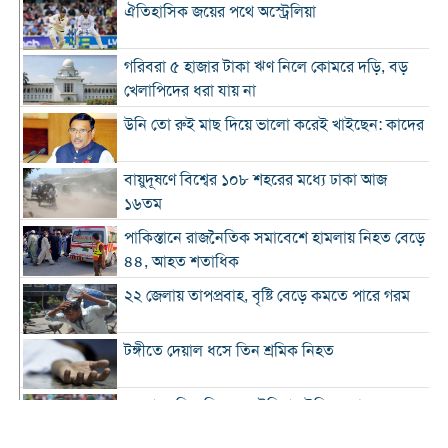
ঐতিহাসিক জয়ের পথে অস্ট্রেলিয়া
গরিবরা ৫ হাজার টাকা ঋণ নিলে কোমরে দড়ি, বড়
খেলাপিদের ধরা যায় না
উনি তো রুই মাছ দিয়ে ভালো করেই খাইছেন: কাদের
বায়ুদূষণে বিশ্বের ১০৮ শহরের মধ্যে ঢাকা আজ
১৬তম
পাকিস্তানে রাজনৈতিক সমাবেশে হামলায় নিহত বেড়ে
৪৪, আহত শতাধিক
২২ জেলায় তাপপ্রবাহ, বৃষ্টি বেড়ে কমতে পারে গরম
টঙ্গীতে দেয়াল ধসে তিন শ্রমিক নিহত
১২ রানে লিড নিয়ে অস্ট্রেলিয়ার ইনিংস শেষ