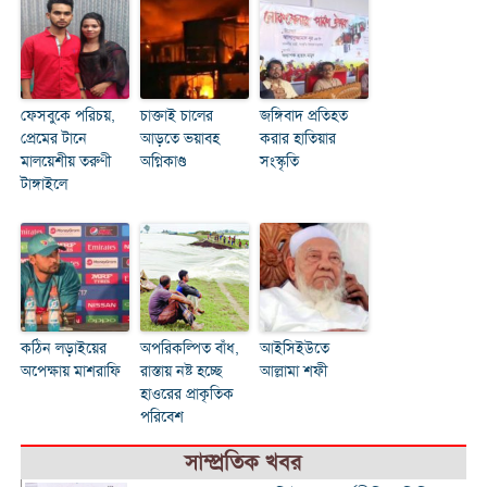
ফেসবুকে পরিচয়,
চাক্তাই চালের
জঙ্গিবাদ প্রতিহত
প্রেমের টানে
আড়তে ভয়াবহ
করার হাতিয়ার
মালয়েশীয় তরুণী
অগ্নিকাণ্ড
সংস্কৃতি
টাঙ্গাইলে
কঠিন লড়াইয়ের
অপরিকল্পিত বাঁধ,
আইসিইউতে
অপেক্ষায় মাশরাফি
রাস্তায় নষ্ট হচ্ছে
আল্লামা শফী
হাওরের প্রাকৃতিক
পরিবেশ
সাম্প্রতিক খবর