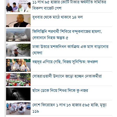
১১ লাখ ৯৫ হাজার কোটি টাকার অর্থনীতি সমিতির
বিকল্প বাজেট পেশ
বুধবার থেকে মাঠে থাকবে ১৪ দল
ফিলিস্তিনি শরণার্থী শিবিরে বন্দুকবাজের হামলা,
লেবাননে নিহত অন্তত ৫
ঢাকা উত্তরে মশকনিধন কার্যক্রম এক মাস বাড়ানোর
ঘোষণা
বহুদূর এগিয়ে গেছি, বিজয় সুনিশ্চিত: ফখরুল
সোহরাওয়ার্দী উদ্যানে জড়ো হচ্ছেন নেতাকর্মীরা
ছাঁদে ডেকে নিয়ে শিশুর দিকে কু-নজর
দেশে ফিরেছেন ১ লাখ ১০ হাজার ৫৯৫ হাজি, মৃত্যু
১১৯