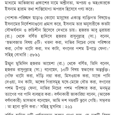
মাধ্যমে আভিজাত্য প্রকাশের নামে অশ্লীলতা, অপচয় ও অহংকারকে
ইসলাম হারাম তথা শাস্তিযোগ্য অপরাধ হিসেবে গণ্য করে।
পোশাক-পরিচ্ছদ ছাড়াও কোনো মানুষের একান্ত ব্যক্তিগত বিষয়েও
ইসলামের নির্দেশনাগুলো প্রমাণ করে, ইসলাম তার অনুসারীকে কতটা
সৌন্দর্যবান ও রুচিশীল হিসেবে দেখতে চায়। হজরত আবু হুরায়রা
(রা.) থেকে বর্ণিত হাদিসে হজরত রাসুলুল্লাহ (সা.) বলেন,
‘স্বভাবজাত বিষয় ৫টি। খতনা করা, নাভির নিচের লোম পরিষ্কার
করা, গোঁফ খাটো করা, নখ কাটা, বগলের পশম উপড়ে ফেলা।’
সহিহ্ বোখারি : ৫৮৯১
উম্মুল মুমিনিন হজরত আয়েশা (রা.) থেকে বর্ণিত, তিনি বলেন,
হজরত রাসুলুল্লাহ (সা.) বলেছেন, ১০টি বিষয় স্বভাবের অন্তর্ভুক্ত।
গোঁফ খাটো করা, দাঁড়ি লম্বা করা, মিসওয়াক করা, নাকে পানি
দেওয়া, নখ কাটা, অঙ্গের গিরাসমূহ ঘষে-মেজে ধৌত করা, বগলের
পশম উপড়ে ফেলা, নাভির নিচের পশম পরিষ্কার করা, মলমূত্র
ত্যাগের পর পানি ব্যবহার করা। বর্ণনাকারী জাকারিয়া বলেন, (আরেক
বর্ণনাকারী) মাসআব বলেছেন, আমি দশ নম্বরটি ভুলে গেছি। সম্ভবত
: তা হলো কুলি করা।’ সহিহ্ মুসলিম : ২৬১