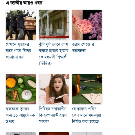
এ জাতীয় আরও খবর
যেখানে মৃতদের
ঝুঁকিপূর্ণ ভবনে ক্লাশ
ওরাল সেক্সে’র
নাচে-গানে বিদায়
করছে হাজার হাজার
ভয়াবহতা
জানানো হয়!
কোমলমতী শিক্ষার্থী
(ভিডিও)
ঝকঝকে ত্বকের
পিরিয়ড চলাকালীন
যে কারনে পবিত্র
জন্য ১০ আয়ুর্বেদিক
কি প্রেগন্যান্ট হওয়া
কোরআনে মদ-জুয়া
উপায়
সম্ভব?
নিষিদ্ধ করা হয়েছে