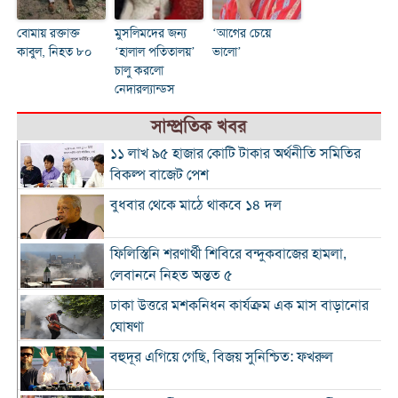
বোমায় রক্তাক্ত
মুসলিমদের জন্য
‘আগের চেয়ে
কাবুল, নিহত ৮০
‘হালাল পতিতালয়’
ভালো’
চালু করলো
নেদারল্যান্ডস
সাম্প্রতিক খবর
১১ লাখ ৯৫ হাজার কোটি টাকার অর্থনীতি সমিতির
বিকল্প বাজেট পেশ
বুধবার থেকে মাঠে থাকবে ১৪ দল
ফিলিস্তিনি শরণার্থী শিবিরে বন্দুকবাজের হামলা,
লেবাননে নিহত অন্তত ৫
ঢাকা উত্তরে মশকনিধন কার্যক্রম এক মাস বাড়ানোর
ঘোষণা
বহুদূর এগিয়ে গেছি, বিজয় সুনিশ্চিত: ফখরুল