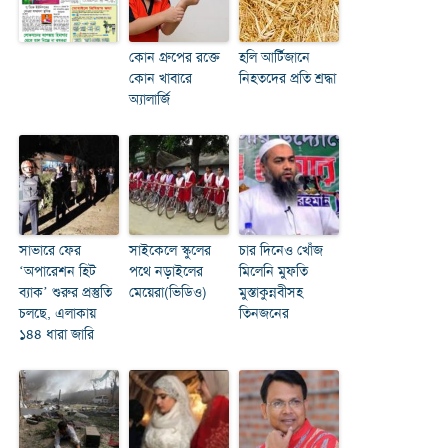
কোন গ্রুপের রক্তে
হলি আর্টিজানে
কোন খাবারে
নিহতদের প্রতি শ্রদ্ধা
অ্যালার্জি
সাভারে ফের
সাইকেলে স্কুলের
চার দিনেও খোঁজ
‘অপারেশন হিট
পথে নড়াইলের
মিলেনি মুফতি
ব্যাক’ শুরুর প্রস্তুতি
মেয়েরা(ভিডিও)
মুস্তাকুন্নবীসহ
চলছে, এলাকায়
তিনজনের
১৪৪ ধারা জারি