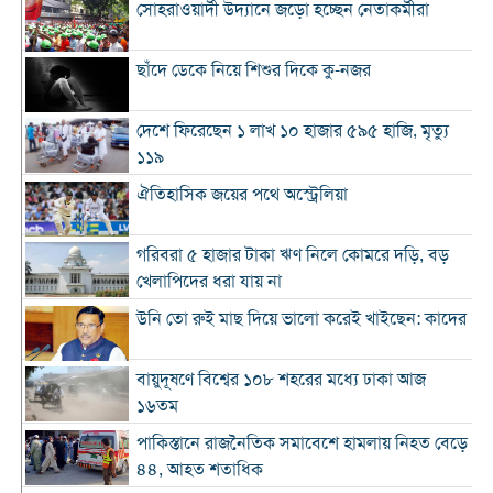
সোহরাওয়ার্দী উদ্যানে জড়ো হচ্ছেন নেতাকর্মীরা
ছাঁদে ডেকে নিয়ে শিশুর দিকে কু-নজর
দেশে ফিরেছেন ১ লাখ ১০ হাজার ৫৯৫ হাজি, মৃত্যু
১১৯
ঐতিহাসিক জয়ের পথে অস্ট্রেলিয়া
গরিবরা ৫ হাজার টাকা ঋণ নিলে কোমরে দড়ি, বড়
খেলাপিদের ধরা যায় না
উনি তো রুই মাছ দিয়ে ভালো করেই খাইছেন: কাদের
বায়ুদূষণে বিশ্বের ১০৮ শহরের মধ্যে ঢাকা আজ
১৬তম
পাকিস্তানে রাজনৈতিক সমাবেশে হামলায় নিহত বেড়ে
৪৪, আহত শতাধিক