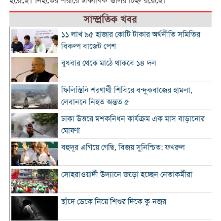
হয়েছে। নিহতের শরীরে একাধিক গুলির চিহ্ন রয়েছে।
সাম্প্রতিক খবর
১১ লাখ ৯৫ হাজার কোটি টাকার অর্থনীতি সমিতির
বিকল্প বাজেট পেশ
বুধবার থেকে মাঠে থাকবে ১৪ দল
ফিলিস্তিনি শরণার্থী শিবিরে বন্দুকবাজের হামলা,
লেবাননে নিহত অন্তত ৫
ঢাকা উত্তরে মশকনিধন কার্যক্রম এক মাস বাড়ানোর
ঘোষণা
বহুদূর এগিয়ে গেছি, বিজয় সুনিশ্চিত: ফখরুল
সোহরাওয়ার্দী উদ্যানে জড়ো হচ্ছেন নেতাকর্মীরা
ছাঁদে ডেকে নিয়ে শিশুর দিকে কু-নজর