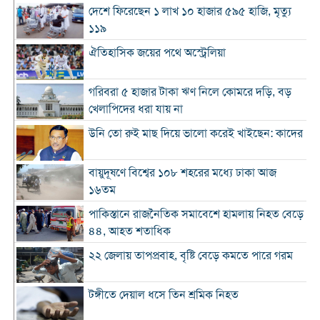
দেশে ফিরেছেন ১ লাখ ১০ হাজার ৫৯৫ হাজি, মৃত্যু
১১৯
ঐতিহাসিক জয়ের পথে অস্ট্রেলিয়া
গরিবরা ৫ হাজার টাকা ঋণ নিলে কোমরে দড়ি, বড়
খেলাপিদের ধরা যায় না
উনি তো রুই মাছ দিয়ে ভালো করেই খাইছেন: কাদের
বায়ুদূষণে বিশ্বের ১০৮ শহরের মধ্যে ঢাকা আজ
১৬তম
পাকিস্তানে রাজনৈতিক সমাবেশে হামলায় নিহত বেড়ে
৪৪, আহত শতাধিক
২২ জেলায় তাপপ্রবাহ, বৃষ্টি বেড়ে কমতে পারে গরম
টঙ্গীতে দেয়াল ধসে তিন শ্রমিক নিহত