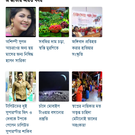
এ জাতীয় আরও খবর
অশিল্পী সুলভ
সবজির দাম চড়া,
জঙ্গিবাদ প্রতিহত
আচরণের জন্য ছয়
স্বস্তি মুরগিতে
করার হাতিয়ার
মাসের জন্য নিষিদ্ধ
সংস্কৃতি
হলেন সারিকা
টালিউডের দুই
চাঁদে মোবাইল
স্বপ্নের নায়িকার মত
সুপারস্টার জিৎ ও
টাওয়ার বসানোর
অতৃপ্ত চাহিদা
দেবকে টপকে
প্রস্তুতি
মেটানোই তাদের
গেলেন ঢালিউড
অহংকার!
সুপারস্টার শাকিব