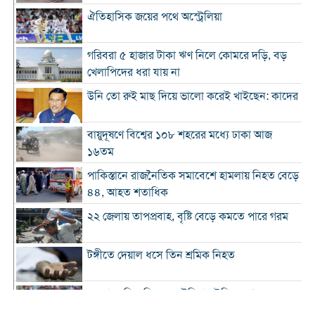
ঐতিহাসিক জয়ের পথে অস্ট্রেলিয়া
গরিবরা ৫ হাজার টাকা ঋণ নিলে কোমরে দড়ি, বড়
খেলাপিদের ধরা যায় না
উনি তো রুই মাছ দিয়ে ভালো করেই খাইছেন: কাদের
বায়ুদূষণে বিশ্বের ১০৮ শহরের মধ্যে ঢাকা আজ
১৬তম
পাকিস্তানে রাজনৈতিক সমাবেশে হামলায় নিহত বেড়ে
৪৪, আহত শতাধিক
২২ জেলায় তাপপ্রবাহ, বৃষ্টি বেড়ে কমতে পারে গরম
টঙ্গীতে দেয়াল ধসে তিন শ্রমিক নিহত
১২ রানে লিড নিয়ে অস্ট্রেলিয়ার ইনিংস শেষ