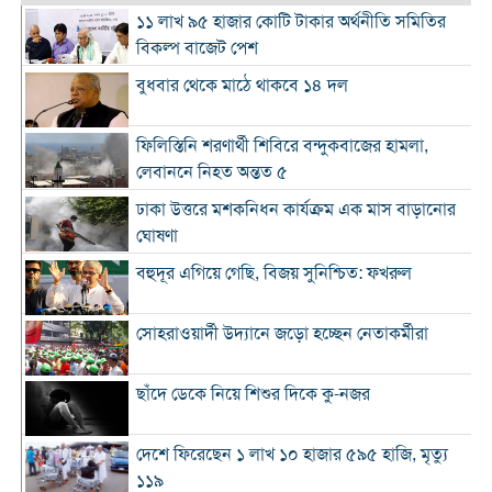
১১ লাখ ৯৫ হাজার কোটি টাকার অর্থনীতি সমিতির
বিকল্প বাজেট পেশ
বুধবার থেকে মাঠে থাকবে ১৪ দল
ফিলিস্তিনি শরণার্থী শিবিরে বন্দুকবাজের হামলা,
লেবাননে নিহত অন্তত ৫
ঢাকা উত্তরে মশকনিধন কার্যক্রম এক মাস বাড়ানোর
ঘোষণা
বহুদূর এগিয়ে গেছি, বিজয় সুনিশ্চিত: ফখরুল
সোহরাওয়ার্দী উদ্যানে জড়ো হচ্ছেন নেতাকর্মীরা
ছাঁদে ডেকে নিয়ে শিশুর দিকে কু-নজর
দেশে ফিরেছেন ১ লাখ ১০ হাজার ৫৯৫ হাজি, মৃত্যু
১১৯