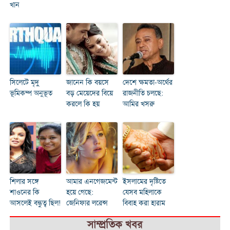
খান
সিলেটে মৃদু
জানেন কি বয়সে
দেশে ক্ষমতা-অর্থের
ভূমিকম্প অনুভূত
বড় মেয়েদের বিয়ে
রাজনীতি চলছে:
করলে কি হয়
আমির খসরু
শিলার সঙ্গে
আমার এনগেজমেন্ট
ইসলামের দৃষ্টিতে
শাওনের কি
হয়ে গেছে:
যেসব মহিলাকে
আসলেই বন্ধুত্ব ছিল!
জেনিফার লরেন্স
বিবাহ করা হারাম
সাম্প্রতিক খবর