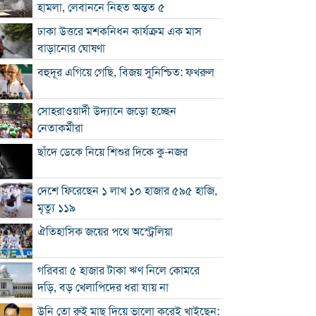
হামলা, লেবাননে নিহত অন্তত ৫
ঢাকা উত্তরে মশকনিধন কার্যক্রম এক মাস
বাড়ানোর ঘোষণা
বহুদূর এগিয়ে গেছি, বিজয় সুনিশ্চিত: ফখরুল
সোহরাওয়ার্দী উদ্যানে জড়ো হচ্ছেন
নেতাকর্মীরা
ছাঁদে ডেকে নিয়ে শিশুর দিকে কু-নজর
দেশে ফিরেছেন ১ লাখ ১০ হাজার ৫৯৫ হাজি,
মৃত্যু ১১৯
ঐতিহাসিক জয়ের পথে অস্ট্রেলিয়া
গরিবরা ৫ হাজার টাকা ঋণ নিলে কোমরে
দড়ি, বড় খেলাপিদের ধরা যায় না
উনি তো রুই মাছ দিয়ে ভালো করেই খাইছেন: