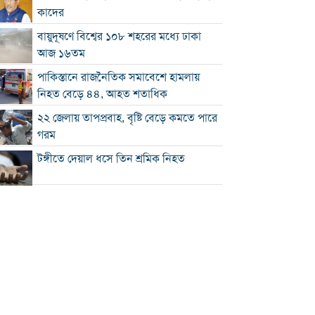
কাদের
বায়ুদূষণে বিশ্বের ১০৮ শহরের মধ্যে ঢাকা
আজ ১৬তম
পাকিস্তানে রাজনৈতিক সমাবেশে হামলায়
নিহত বেড়ে ৪৪, আহত শতাধিক
২২ জেলায় তাপপ্রবাহ, বৃষ্টি বেড়ে কমতে পারে
গরম
টঙ্গীতে দেয়াল ধসে তিন শ্রমিক নিহত
১২ রানে লিড নিয়ে অস্ট্রেলিয়ার ইনিংস শেষ
গলে যাওয়া হিমবাহ থেকে মিলল ৩৭ বছর
আগে নিখোঁজ পর্যটকের মরদেহ
শান্তিপূর্ণ নির্বাচনে রাজনৈতিক সমঝোতার
বিকল্প নেই