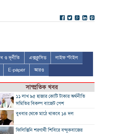
 ও দূর্নীতি
এক্সক্লুসিভ
লাইফ স্টাইল
E-paper
আরও
সাম্প্রতিক খবর
১১ লাখ ৯৫ হাজার কোটি টাকার অর্থনীতি
সমিতির বিকল্প বাজেট পেশ
বুধবার থেকে মাঠে থাকবে ১৪ দল
ফিলিস্তিনি শরণার্থী শিবিরে বন্দুকবাজের