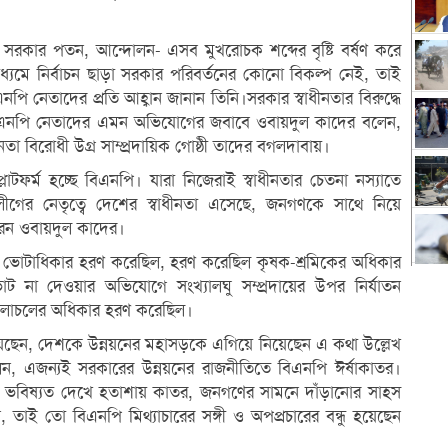
সরকার পতন, আন্দোলন- এসব মুখরোচক শব্দের বৃষ্টি বর্ষণ করে
াধ্যমে নির্বাচন ছাড়া সরকার পরিবর্তনের কোনো বিকল্প নেই, তাই
নপি নেতাদের প্রতি আহ্বান জানান তিনি।সরকার স্বাধীনতার বিরুদ্ধে
 বিএনপি নেতাদের এমন অভিযোগের জবাবে ওবায়দুল কাদের বলেন,
 বিরোধী উগ্র সাম্প্রদায়িক গোষ্ঠী তাদের বগলদাবায়।
াটফর্ম হচ্ছে বিএনপি। যারা নিজেরাই স্বাধীনতার চেতনা নস্যাতে
ীগের নেতৃত্বে দেশের স্বাধীনতা এসেছে, জনগণকে সাথে নিয়ে
রেন ওবায়দুল কাদের।
র ভোটাধিকার হরণ করেছিল, হরণ করেছিল কৃষক-শ্রমিকের অধিকার
না দেওয়ার অভিযোগে সংখ্যালঘু সম্প্রদায়ের উপর নির্যাতন
ধীন চলাচলের অধিকার হরণ করেছিল।
 দিয়েছেন, দেশকে উন্নয়নের মহাসড়কে এগিয়ে নিয়েছেন এ কথা উল্লেখ
 এজন্যই সরকারের উন্নয়নের রাজনীতিতে বিএনপি ঈর্ষাকাতর।
র ভবিষ্যত দেখে হতাশায় কাতর, জনগণের সামনে দাঁড়ানোর সাহস
াই তো বিএনপি মিথ্যাচারের সঙ্গী ও অপপ্রচারের বন্ধু হয়েছেন