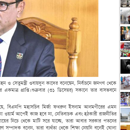
ও সেতুমন্ত্রী ওবায়দুল কাদের বলেছেন, নির্বাচনে জনগণ থেকে
র একমাত্র প্রাপ্তি।শুক্রবার (৩১ ডিসেম্বর) সকালে তার বাসভবনে
লছে, বিএনপি মহাসচিব মির্জা ফখরুল ইসলাম আলমগীরের এমন
কোনো ওয়ার্ম আপেই কাজ হবে না, নেতিবাচক এবং হঠকারী রাজনীতির
য়ের নিচে থেকে মাটি সরে যাচ্ছে, তারা আবার সরকার পতনের
রণ সম্পাদক বলেন, তারা ব্যর্থতা থেকে শিক্ষা নেয়নি বলেই ঘোলা