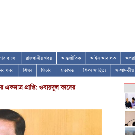
সারাবাংলা
রাজধানীর খবর
আন্তর্জাতিক
আইন আদালত
অপরাধ
াসের খবর
শিক্ষা
ফিচার
মতামত
শিল্প সাহিত্য
সম্পাদকীয়
 একমাত্র প্রাপ্তি: ওবায়দুল কাদের