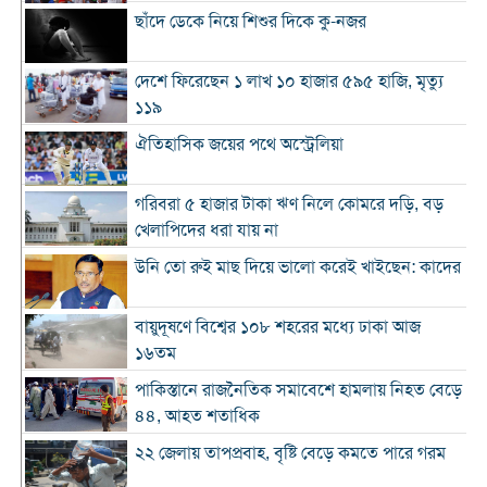
ছাঁদে ডেকে নিয়ে শিশুর দিকে কু-নজর
দেশে ফিরেছেন ১ লাখ ১০ হাজার ৫৯৫ হাজি, মৃত্যু
১১৯
ঐতিহাসিক জয়ের পথে অস্ট্রেলিয়া
গরিবরা ৫ হাজার টাকা ঋণ নিলে কোমরে দড়ি, বড়
খেলাপিদের ধরা যায় না
উনি তো রুই মাছ দিয়ে ভালো করেই খাইছেন: কাদের
বায়ুদূষণে বিশ্বের ১০৮ শহরের মধ্যে ঢাকা আজ
১৬তম
পাকিস্তানে রাজনৈতিক সমাবেশে হামলায় নিহত বেড়ে
৪৪, আহত শতাধিক
২২ জেলায় তাপপ্রবাহ, বৃষ্টি বেড়ে কমতে পারে গরম