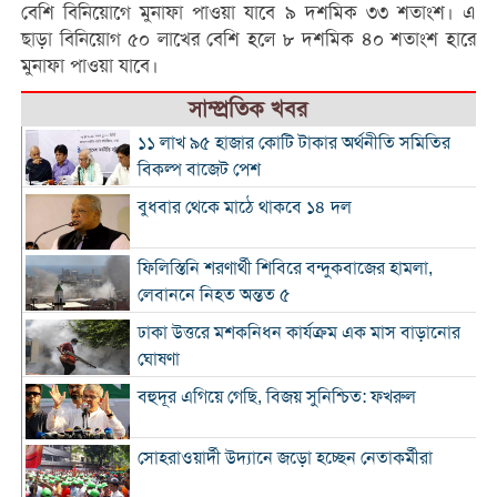
বেশি বিনিয়োগে মুনাফা পাওয়া যাবে ৯ দশমিক ৩৩ শতাংশ। এ
ছাড়া বিনিয়োগ ৫০ লাখের বেশি হলে ৮ দশমিক ৪০ শতাংশ হারে
মুনাফা পাওয়া যাবে।
সাম্প্রতিক খবর
১১ লাখ ৯৫ হাজার কোটি টাকার অর্থনীতি সমিতির
বিকল্প বাজেট পেশ
বুধবার থেকে মাঠে থাকবে ১৪ দল
ফিলিস্তিনি শরণার্থী শিবিরে বন্দুকবাজের হামলা,
লেবাননে নিহত অন্তত ৫
ঢাকা উত্তরে মশকনিধন কার্যক্রম এক মাস বাড়ানোর
ঘোষণা
বহুদূর এগিয়ে গেছি, বিজয় সুনিশ্চিত: ফখরুল
সোহরাওয়ার্দী উদ্যানে জড়ো হচ্ছেন নেতাকর্মীরা