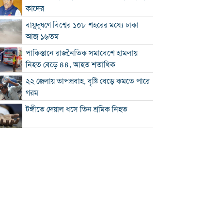
কাদের
বায়ুদূষণে বিশ্বের ১০৮ শহরের মধ্যে ঢাকা
আজ ১৬তম
পাকিস্তানে রাজনৈতিক সমাবেশে হামলায়
নিহত বেড়ে ৪৪, আহত শতাধিক
২২ জেলায় তাপপ্রবাহ, বৃষ্টি বেড়ে কমতে পারে
গরম
টঙ্গীতে দেয়াল ধসে তিন শ্রমিক নিহত
১২ রানে লিড নিয়ে অস্ট্রেলিয়ার ইনিংস শেষ
গলে যাওয়া হিমবাহ থেকে মিলল ৩৭ বছর
আগে নিখোঁজ পর্যটকের মরদেহ
শান্তিপূর্ণ নির্বাচনে রাজনৈতিক সমঝোতার
বিকল্প নেই