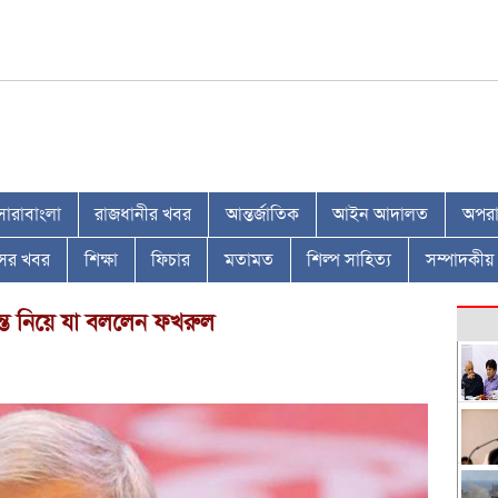
সারাবাংলা
রাজধানীর খবর
আন্তর্জাতিক
আইন আদালত
অপরাধ
াসের খবর
শিক্ষা
ফিচার
মতামত
শিল্প সাহিত্য
সম্পাদকীয়
ান্ত নিয়ে যা বললেন ফখরুল