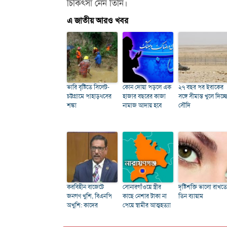
চিকিৎসা নেন তিনি।
এ জাতীয় আরও খবর
ভারি বৃষ্টিতে সিলেট-
কোন দোয়া পড়লে এক
২৭ বছর পর ইরাকের
চট্টগ্রামে পাহাড়ধসের
হাজার বছরের কাজা
সঙ্গে সীমান্ত খুলে দিচ্ছ
শঙ্কা
নামাজ আদায় হবে
সৌদি
করবিহীন বাজেটে
সোনারগাঁওয়ে স্ত্রীর
দৃষ্টিশক্তি ভালো রাখতে
জনগণ খুশি, বিএনপি
কাছে নেশার টাকা না
তিন ব্যায়াম
অখুশি: কাদের
পেয়ে স্বামীর আত্মহত্যা