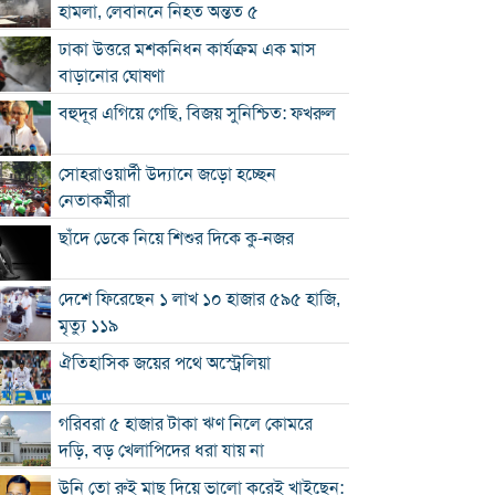
হামলা, লেবাননে নিহত অন্তত ৫
ঢাকা উত্তরে মশকনিধন কার্যক্রম এক মাস
বাড়ানোর ঘোষণা
বহুদূর এগিয়ে গেছি, বিজয় সুনিশ্চিত: ফখরুল
সোহরাওয়ার্দী উদ্যানে জড়ো হচ্ছেন
নেতাকর্মীরা
ছাঁদে ডেকে নিয়ে শিশুর দিকে কু-নজর
দেশে ফিরেছেন ১ লাখ ১০ হাজার ৫৯৫ হাজি,
মৃত্যু ১১৯
ঐতিহাসিক জয়ের পথে অস্ট্রেলিয়া
গরিবরা ৫ হাজার টাকা ঋণ নিলে কোমরে
দড়ি, বড় খেলাপিদের ধরা যায় না
উনি তো রুই মাছ দিয়ে ভালো করেই খাইছেন: