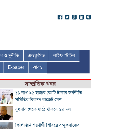
 ও দূর্নীতি
এক্সক্লুসিভ
লাইফ স্টাইল
E-paper
আরও
সাম্প্রতিক খবর
১১ লাখ ৯৫ হাজার কোটি টাকার অর্থনীতি
সমিতির বিকল্প বাজেট পেশ
বুধবার থেকে মাঠে থাকবে ১৪ দল
ফিলিস্তিনি শরণার্থী শিবিরে বন্দুকবাজের