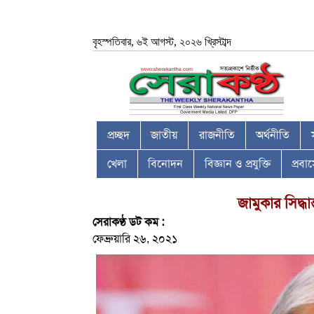
বৃহস্পতিবার, ৬ই আগস্ট, ২০২৬ খ্রিস্টাব্দ
প্রচ্ছদ
জাতীয়
রাজনীতি
অর্থনীতি
খেলা
বিনোদন
বিজ্ঞান ও প্রযুক্তি
প্রব
জামুকার সিদ্ধ
সেরাকণ্ঠ ডট কম :
ফেব্রুয়ারি ২৬, ২০২১