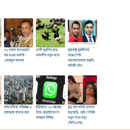
৫৭ ধারার অপপ্রয়োগ
দেশী মুরগির দ্রুত
যুক্তরাষ্ট্র যুবলীগের
ে
বন্ধ হওয়া জরুরি :
বর্ধনশীল নতুন জাত
আন্তঃস্টেট
ওবায়দুল কাদের
মহাসমাবেশের প্রস্তুতি
কমিটি গঠন
রাজধানীকে পরিচ্ছন্ন ও
ইউরোপে ১৬ বছরের
চুমু আর ঘনিষ্ঠ দৃশ্যের
দূষণমুক্ত রাখতে হবে
নিচে হোয়াটসঅ্যাপ
ছড়াছড়ি, হেট স্টোরির
ব্যবহার নিষিদ্ধ
নতুন গানে ঝড়!
(ভিডিওসহ)