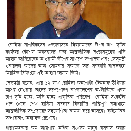
রোহিঙ্গা নাগরিকদের প্রত্যাবাসনে মিয়ানমারের উপর চাপ সৃষ্টির
কার্যকর কৌশল অবলম্বনের জন্য আন্তর্জাতিক সংস্থাসমূহের প্রতি
আহ্বান জানিয়েছেন আওয়ামী লীগের সাধারণ সম্পাদক এবং সেতুমন্ত্রী
ওবায়দুল কাদের।আজ সোমবার সকালে তার সরকারি বাসভবনে
নিয়মিত ব্রিফিংয়ে এই আহ্বান জানান তিনি।
সেতুমন্ত্রী বলেন, প্রায় ১২ লাখ রোহিঙ্গা জনগোষ্ঠী টেকনাফ-উখিয়ায়
আশ্রয় নেওয়ায় তাদের ভরণপোষণ বাংলাদেশের অর্থনীতিতে প্রবল
চাপ সৃষ্টি হচ্ছে, ক্ষতি হচ্ছে প্রাকৃতিক পরিবেশ। রোহিঙ্গা সংকটের
শুরু থেকে শেখ হাসিনা সরকার বিষয়টির শান্তিপূর্ণ সমাধানে
আন্তর্জাতিক সম্প্রদায়ের সহযোগিতা কামনা করে আসছে। কূটনৈতিক
তৎপরতাও অব্যাহত রেখেছে।
ধারণক্ষমতার কম জায়গায় অধিক সংখ্যক মানুষ বসবাস করায়