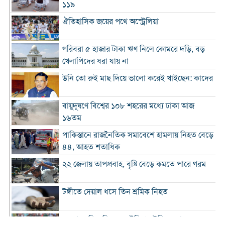
১১৯
ঐতিহাসিক জয়ের পথে অস্ট্রেলিয়া
গরিবরা ৫ হাজার টাকা ঋণ নিলে কোমরে দড়ি, বড়
খেলাপিদের ধরা যায় না
উনি তো রুই মাছ দিয়ে ভালো করেই খাইছেন: কাদের
বায়ুদূষণে বিশ্বের ১০৮ শহরের মধ্যে ঢাকা আজ
১৬তম
পাকিস্তানে রাজনৈতিক সমাবেশে হামলায় নিহত বেড়ে
৪৪, আহত শতাধিক
২২ জেলায় তাপপ্রবাহ, বৃষ্টি বেড়ে কমতে পারে গরম
টঙ্গীতে দেয়াল ধসে তিন শ্রমিক নিহত
১২ রানে লিড নিয়ে অস্ট্রেলিয়ার ইনিংস শেষ