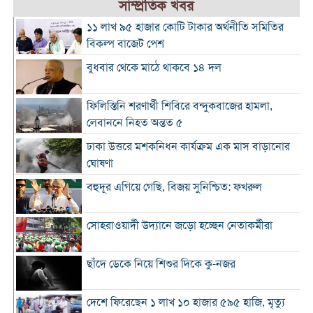
সাম্প্রতিক খবর
১১ লাখ ৯৫ হাজার কোটি টাকার অর্থনীতি সমিতির
বিকল্প বাজেট পেশ
বুধবার থেকে মাঠে থাকবে ১৪ দল
ফিলিস্তিনি শরণার্থী শিবিরে বন্দুকবাজের হামলা,
লেবাননে নিহত অন্তত ৫
ঢাকা উত্তরে মশকনিধন কার্যক্রম এক মাস বাড়ানোর
ঘোষণা
বহুদূর এগিয়ে গেছি, বিজয় সুনিশ্চিত: ফখরুল
সোহরাওয়ার্দী উদ্যানে জড়ো হচ্ছেন নেতাকর্মীরা
ছাঁদে ডেকে নিয়ে শিশুর দিকে কু-নজর
দেশে ফিরেছেন ১ লাখ ১০ হাজার ৫৯৫ হাজি, মৃত্যু