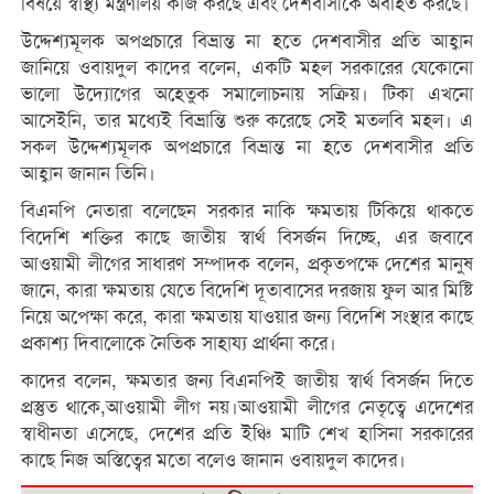
বিষয়ে স্বাস্থ্য মন্ত্রণালয় কাজ করছে এবং দেশবাসীকে অবহিত করছে।
উদ্দেশ্যমূলক অপপ্রচারে বিভ্রান্ত না হতে দেশবাসীর প্রতি আহ্বান
জানিয়ে ওবায়দুল কাদের বলেন, একটি মহল সরকারের যেকোনো
ভালো উদ্যোগের অহেতুক সমালোচনায় সক্রিয়। টিকা এখনো
আসেইনি, তার মধ্যেই বিভ্রান্তি শুরু করেছে সেই মতলবি মহল। এ
সকল উদ্দেশ্যমূলক অপপ্রচারে বিভ্রান্ত না হতে দেশবাসীর প্রতি
আহ্বান জানান তিনি।
বিএনপি নেতারা বলেছেন সরকার নাকি ক্ষমতায় টিকিয়ে থাকতে
বিদেশি শক্তির কাছে জাতীয় স্বার্থ বিসর্জন দিচ্ছে, এর জবাবে
আওয়ামী লীগের সাধারণ সম্পাদক বলেন, প্রকৃতপক্ষে দেশের মানুষ
জানে, কারা ক্ষমতায় যেতে বিদেশি দূতাবাসের দরজায় ফুল আর মিষ্টি
নিয়ে অপেক্ষা করে, কারা ক্ষমতায় যাওয়ার জন্য বিদেশি সংস্থার কাছে
প্রকাশ্য দিবালোকে নৈতিক সাহায্য প্রার্থনা করে।
কাদের বলেন, ক্ষমতার জন্য বিএনপিই জাতীয় স্বার্থ বিসর্জন দিতে
প্রস্তুত থাকে,আওয়ামী লীগ নয়।আওয়ামী লীগের নেতৃত্বে এদেশের
স্বাধীনতা এসেছে, দেশের প্রতি ইঞ্চি মাটি শেখ হাসিনা সরকারের
কাছে নিজ অস্তিত্বের মতো বলেও জানান ওবায়দুল কাদের।