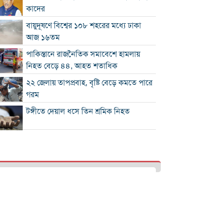
কাদের
বায়ুদূষণে বিশ্বের ১০৮ শহরের মধ্যে ঢাকা
আজ ১৬তম
পাকিস্তানে রাজনৈতিক সমাবেশে হামলায়
নিহত বেড়ে ৪৪, আহত শতাধিক
২২ জেলায় তাপপ্রবাহ, বৃষ্টি বেড়ে কমতে পারে
গরম
টঙ্গীতে দেয়াল ধসে তিন শ্রমিক নিহত
১২ রানে লিড নিয়ে অস্ট্রেলিয়ার ইনিংস শেষ
গলে যাওয়া হিমবাহ থেকে মিলল ৩৭ বছর
আগে নিখোঁজ পর্যটকের মরদেহ
শান্তিপূর্ণ নির্বাচনে রাজনৈতিক সমঝোতার
বিকল্প নেই