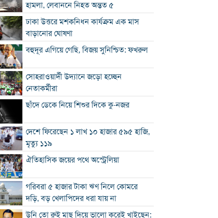
হামলা, লেবাননে নিহত অন্তত ৫
ঢাকা উত্তরে মশকনিধন কার্যক্রম এক মাস
বাড়ানোর ঘোষণা
বহুদূর এগিয়ে গেছি, বিজয় সুনিশ্চিত: ফখরুল
সোহরাওয়ার্দী উদ্যানে জড়ো হচ্ছেন
নেতাকর্মীরা
ছাঁদে ডেকে নিয়ে শিশুর দিকে কু-নজর
দেশে ফিরেছেন ১ লাখ ১০ হাজার ৫৯৫ হাজি,
মৃত্যু ১১৯
ঐতিহাসিক জয়ের পথে অস্ট্রেলিয়া
গরিবরা ৫ হাজার টাকা ঋণ নিলে কোমরে
দড়ি, বড় খেলাপিদের ধরা যায় না
উনি তো রুই মাছ দিয়ে ভালো করেই খাইছেন: