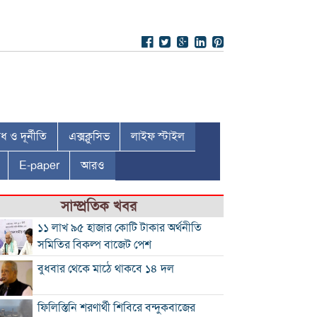
 ও দূর্নীতি
এক্সক্লুসিভ
লাইফ স্টাইল
E-paper
আরও
সাম্প্রতিক খবর
১১ লাখ ৯৫ হাজার কোটি টাকার অর্থনীতি
সমিতির বিকল্প বাজেট পেশ
বুধবার থেকে মাঠে থাকবে ১৪ দল
ফিলিস্তিনি শরণার্থী শিবিরে বন্দুকবাজের