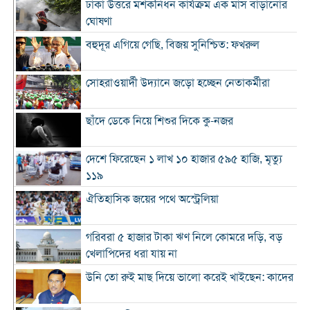
ঢাকা উত্তরে মশকনিধন কার্যক্রম এক মাস বাড়ানোর
ঘোষণা
বহুদূর এগিয়ে গেছি, বিজয় সুনিশ্চিত: ফখরুল
সোহরাওয়ার্দী উদ্যানে জড়ো হচ্ছেন নেতাকর্মীরা
ছাঁদে ডেকে নিয়ে শিশুর দিকে কু-নজর
দেশে ফিরেছেন ১ লাখ ১০ হাজার ৫৯৫ হাজি, মৃত্যু
১১৯
ঐতিহাসিক জয়ের পথে অস্ট্রেলিয়া
গরিবরা ৫ হাজার টাকা ঋণ নিলে কোমরে দড়ি, বড়
খেলাপিদের ধরা যায় না
উনি তো রুই মাছ দিয়ে ভালো করেই খাইছেন: কাদের