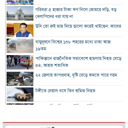
গরিবরা ৫ হাজার টাকা ঋণ নিলে কোমরে দড়ি, বড়
খেলাপিদের ধরা যায় না
উনি তো রুই মাছ দিয়ে ভালো করেই খাইছেন: কাদের
বায়ুদূষণে বিশ্বের ১০৮ শহরের মধ্যে ঢাকা আজ
১৬তম
পাকিস্তানে রাজনৈতিক সমাবেশে হামলায় নিহত বেড়ে
৪৪, আহত শতাধিক
২২ জেলায় তাপপ্রবাহ, বৃষ্টি বেড়ে কমতে পারে গরম
টঙ্গীতে দেয়াল ধসে তিন শ্রমিক নিহত
১২ রানে লিড নিয়ে অস্ট্রেলিয়ার ইনিংস শেষ
গলে যাওয়া হিমবাহ থেকে মিলল ৩৭ বছর আগে