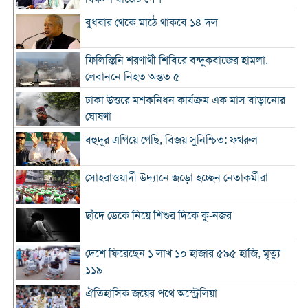
বুধবার থেকে মাঠে থাকবে ১৪ দল
ফিলিস্তিনি শরণার্থী শিবিরে বন্দুকবাজের হামলা,
লেবাননে নিহত অন্তত ৫
ঢাকা উত্তরে মশকনিধন কার্যক্রম এক মাস বাড়ানোর
ঘোষণা
বহুদূর এগিয়ে গেছি, বিজয় সুনিশ্চিত: ফখরুল
সোহরাওয়ার্দী উদ্যানে জড়ো হচ্ছেন নেতাকর্মীরা
ছাঁদে ডেকে নিয়ে শিশুর দিকে কু-নজর
দেশে ফিরেছেন ১ লাখ ১০ হাজার ৫৯৫ হাজি, মৃত্যু
১১৯
ঐতিহাসিক জয়ের পথে অস্ট্রেলিয়া