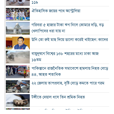
১১৯
ঐতিহাসিক জয়ের পথে অস্ট্রেলিয়া
গরিবরা ৫ হাজার টাকা ঋণ নিলে কোমরে দড়ি, বড়
খেলাপিদের ধরা যায় না
উনি তো রুই মাছ দিয়ে ভালো করেই খাইছেন: কাদের
বায়ুদূষণে বিশ্বের ১০৮ শহরের মধ্যে ঢাকা আজ
১৬তম
পাকিস্তানে রাজনৈতিক সমাবেশে হামলায় নিহত বেড়ে
৪৪, আহত শতাধিক
২২ জেলায় তাপপ্রবাহ, বৃষ্টি বেড়ে কমতে পারে গরম
টঙ্গীতে দেয়াল ধসে তিন শ্রমিক নিহত
১২ রানে লিড নিয়ে অস্ট্রেলিয়ার ইনিংস শেষ