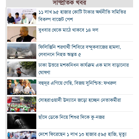
সাম্প্রতিক খবর
১১ লাখ ৯৫ হাজার কোটি টাকার অর্থনীতি সমিতির
বিকল্প বাজেট পেশ
বুধবার থেকে মাঠে থাকবে ১৪ দল
ফিলিস্তিনি শরণার্থী শিবিরে বন্দুকবাজের হামলা,
লেবাননে নিহত অন্তত ৫
ঢাকা উত্তরে মশকনিধন কার্যক্রম এক মাস বাড়ানোর
ঘোষণা
বহুদূর এগিয়ে গেছি, বিজয় সুনিশ্চিত: ফখরুল
সোহরাওয়ার্দী উদ্যানে জড়ো হচ্ছেন নেতাকর্মীরা
ছাঁদে ডেকে নিয়ে শিশুর দিকে কু-নজর
দেশে ফিরেছেন ১ লাখ ১০ হাজার ৫৯৫ হাজি, মৃত্যু