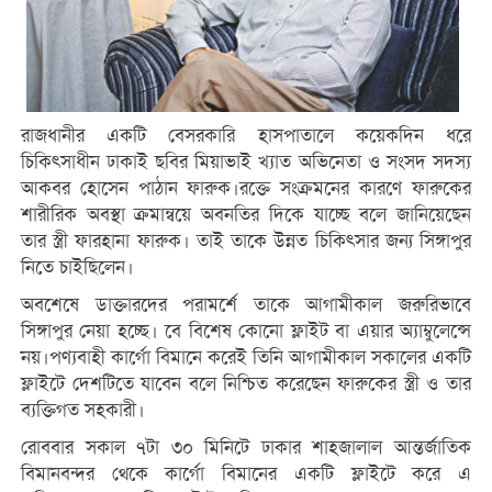
রাজধানীর এক‌টি বেসরকা‌রি হাসপাতালে কয়েক‌দিন ধ‌রে
চি‌কিৎসাধীন ‌ঢাকাই ছবির মিয়াভাই খ্যাত অভিনেতা ও সংসদ সদস্য
আকবর হো‌সেন পাঠান ফারুক।রক্তে সংক্রমনের কারণে ফারুকের
শা‌রীরিক অবস্থা ক্রমান্বয়ে অবন‌তির দিকে যাচ্ছে বলে জা‌নিয়েছেন
তার স্ত্রী ফারহানা ফারুক। তাই তাকে উন্নত চি‌কিৎসার জন্য সিঙ্গাপুর
নিতে চাইছিলেন।
অব‌শে‌ষে ডাক্তারদের পরাম‌র্শে তা‌কে আগামীকাল জরুরিভা‌বে
সিঙ্গাপুর নেয়া হ‌চ্ছে। ‌বে বি‌শেষ কো‌নো ফ্লাইট বা এয়ার অ্যাম্বু‌লে‌ন্সে
নয়।পণ্যবাহী কার্গো বিমানে করেই তি‌নি আগামীকাল সকালের এক‌টি
ফ্লাইটে দেশ‌টিতে যাবেন বলে নি‌শ্চিত করেছেন ফারুকের স্ত্রী ও তার
ব্যক্তিগত সহকারী।
রোববার সকাল ৭টা ৩০ মিনিটে ঢাকার শাহজালাল আন্তর্জাতিক
বিমানবন্দর থেকে কার্গো বিমানের একটি ফ্লাইটে করে এ