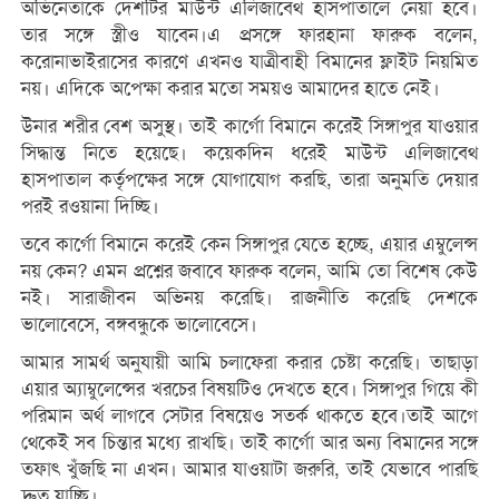
অভিনেতাকে দেশটির মাউন্ট এলিজাবেথ হাসপাতালে নেয়া হবে।
তার সঙ্গে স্ত্রীও যাবেন।এ প্রস‌ঙ্গে ফারহানা ফারুক বলেন,
করোনাভাইরা‌সের কারণে এখনও যাত্রীবাহী বিমানের ফ্লাইট নিয়মিত
নয়। এদিকে অপেক্ষা করার মতো সময়ও আমা‌দের হাতে নেই।
উনার শরীর বেশ অসুস্থ। তাই কার্গো বিমানে করেই সিঙ্গাপুর যাওয়ার
সিদ্ধান্ত নিতে হয়েছে। কয়েক‌দিন ধরেই মাউন্ট এলিজাবেথ
হাসপাতাল কর্তৃপক্ষের সঙ্গে যোগাযোগ করছি, তারা অনুমতি দেয়ার
পরই রওয়ানা দি‌চ্ছি।
ত‌বে কা‌র্গো বিমা‌নে ক‌রেই কেন সিঙ্গাপুর যে‌তে হ‌চ্ছে, এয়ার এম্বু‌লেন্স
নয় কেন? এমন প্রশ্নের জবা‌বে ফারুক ব‌লেন, আমি তো বি‌শেষ কেউ
নই। সারাজীবন অভিনয় করে‌ছি। রাজনী‌তি ক‌রে‌ছি দেশ‌কে
ভা‌লো‌বে‌সে, বঙ্গবন্ধু‌কে ভা‌লো‌বে‌সে।
আমার সামর্থ অনুযায়ী আমি চলা‌ফেরা করার চেষ্টা ক‌রে‌ছি। তাছাড়া
এয়ার অ্যাম্বু‌লে‌ন্সের খরচের বিষয়‌টিও দেখ‌তে হ‌বে। সিঙ্গাপুর গি‌য়ে কী
প‌রিমান অর্থ লাগ‌বে সেটার বিষ‌য়েও সতর্ক থাক‌তে হ‌বে।তাই আগে
থে‌কেই সব চিন্তার ম‌ধ্যে রাখ‌ছি। তাই কা‌র্গো আর অন্য বিমা‌নের স‌ঙ্গে
তফাৎ খুঁজ‌ছি না এখন। আমার যাওয়াটা জরুরি, তাই যেভা‌বে পার‌ছি
দ্রুত যা‌চ্ছি।