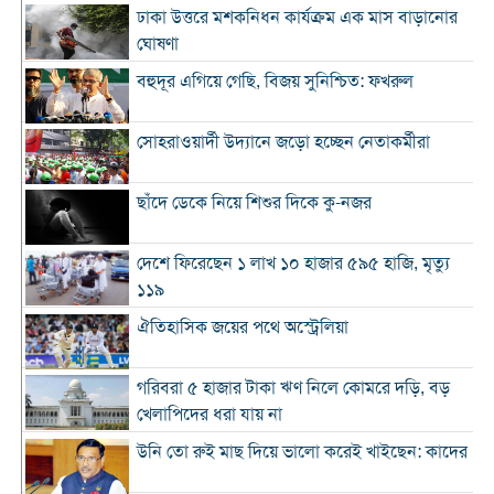
ঢাকা উত্তরে মশকনিধন কার্যক্রম এক মাস বাড়ানোর
ঘোষণা
বহুদূর এগিয়ে গেছি, বিজয় সুনিশ্চিত: ফখরুল
সোহরাওয়ার্দী উদ্যানে জড়ো হচ্ছেন নেতাকর্মীরা
ছাঁদে ডেকে নিয়ে শিশুর দিকে কু-নজর
দেশে ফিরেছেন ১ লাখ ১০ হাজার ৫৯৫ হাজি, মৃত্যু
১১৯
ঐতিহাসিক জয়ের পথে অস্ট্রেলিয়া
গরিবরা ৫ হাজার টাকা ঋণ নিলে কোমরে দড়ি, বড়
খেলাপিদের ধরা যায় না
উনি তো রুই মাছ দিয়ে ভালো করেই খাইছেন: কাদের