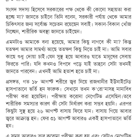
সংসদ সদস্য হি‌সে‌বে সরকারের পক্ষ থে‌কে কী কো‌নো সহায়তা করা
হ‌চ্ছে না? জান‌তে চাই‌লে তি‌নি ব‌লেন, সরকারী পর্যায় থে‌কে আমার
চিকিৎসার জন্য সর্বোচ্চ সচেতন র‌য়ে‌ছেন সবাই। সকাল-বিকাল খোঁজ
নিচ্ছেন, শা‌রীরিক অবস্থা জান‌তে চাইছেন।
এমনটাও আমা‌কে বলা হ‌য়ে‌ছে, আমার কিছু লাগবে কী না? কিন্ত
যতক্ষণ আমার সামর্থ্য আছে ততক্ষণ কিছু নি‌তে চাই না। আমি সবার
কাছে শুধু দোয়া চাই।যেন সুস্থ হয়ে আবারও যা‌তে মানু‌ষের সেবায়
ফিরতে পারি। য‌দি কখনও বিপ‌দে প‌ড়ে যাই তাহ‌লে সেটা তখনই
জান‌তে পার‌বেন। এখনই আমি হতাশ হ‌তে চাই না।
প্রসঙ্গত, গত ১৮ আগস্ট শরী‌রে জ্বর নি‌য়ে রাজধানীর ইউনাইটেড
হাসপাতালে ভর্তি হন ফারুক। সেখা‌নে তখন ক‌’রো’নাসহ নানাবিধ
পরীক্ষা করা হ‌য়ে‌ছিল। পরীক্ষায় ক‌রোনা নে‌গে‌টিভ এসেছিল।ত‌বে
শা‌রীরিক সমস্যার কারণ কী সেটা নির্ধারণ করা সম্ভব হয়‌নি। এরপর
কিছুটা সুস্থ হ‌য়ে ২৬ আগস্ট বাসায় ফি‌রে যান। বাসায় গি‌য়ে আবার
জ্বরে আক্রান্ত হন। ফের ৩১ আগস্ট আবারও একই হাসপাতালে ভর্তি
হন।
এ সময় আবারও তার ক‌রোনা পরীক্ষা করা হয় এবং সেটাও নে‌গে‌টিভ