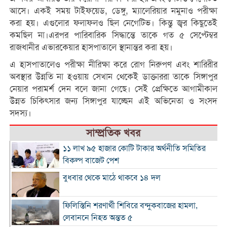
আসে। একই সময় টাইফয়েড, ডেঙ্গু, ম্যালেরিয়ার নমুনাও পরীক্ষা
করা হয়। এগু‌লোর ফলাফলও ছিল নেগেটিভ। কিন্তু জ্বর কিছু‌তেই
কম‌ছিল না।এরপর পা‌রিবা‌রিক সিদ্ধা‌ন্তে তা‌কে গত ৫ সেপ্টেম্বর
রাজধানীর এভারকেয়ার হাসপাতালে স্থানান্তর করা হয়।
এ হাসপাতা‌লেও পরীক্ষা নী‌রিক্ষা ক‌রে রোগ নিরুপণ এবং শা‌রিরীর
অবস্থার উন্ন‌তি না হওয়ায় সেখান থে‌কেই ডাক্তাররা তা‌কে সিঙ্গাপুর
নেয়ার পরামর্শ দেন ব‌লে জানা গে‌ছে। সেই প্রে‌ক্ষি‌তে আগামীকাল
উন্নত চি‌কিৎসার জন্য সিঙ্গাপুর যা‌চ্ছেন এই অভিনেতা ও সংসদ
সদস্য।
সাম্প্রতিক খবর
১১ লাখ ৯৫ হাজার কোটি টাকার অর্থনীতি সমিতির
বিকল্প বাজেট পেশ
বুধবার থেকে মাঠে থাকবে ১৪ দল
ফিলিস্তিনি শরণার্থী শিবিরে বন্দুকবাজের হামলা,
লেবাননে নিহত অন্তত ৫