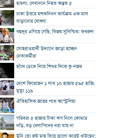
হামলা, লেবাননে নিহত অন্তত ৫
ঢাকা উত্তরে মশকনিধন কার্যক্রম এক মাস
বাড়ানোর ঘোষণা
বহুদূর এগিয়ে গেছি, বিজয় সুনিশ্চিত: ফখরুল
সোহরাওয়ার্দী উদ্যানে জড়ো হচ্ছেন
নেতাকর্মীরা
ছাঁদে ডেকে নিয়ে শিশুর দিকে কু-নজর
দেশে ফিরেছেন ১ লাখ ১০ হাজার ৫৯৫ হাজি,
মৃত্যু ১১৯
ঐতিহাসিক জয়ের পথে অস্ট্রেলিয়া
গরিবরা ৫ হাজার টাকা ঋণ নিলে কোমরে
দড়ি, বড় খেলাপিদের ধরা যায় না
উনি তো রুই মাছ দিয়ে ভালো করেই খাইছেন: