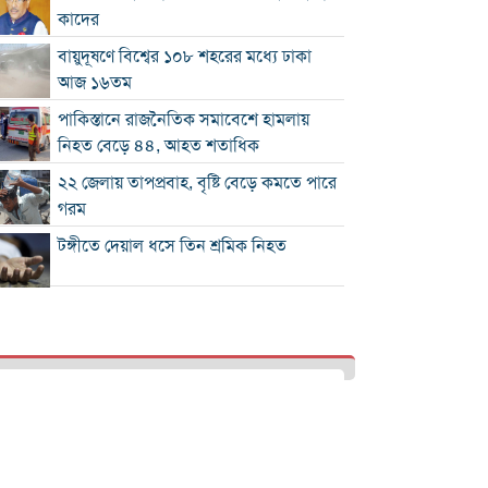
কাদের
বায়ুদূষণে বিশ্বের ১০৮ শহরের মধ্যে ঢাকা
আজ ১৬তম
পাকিস্তানে রাজনৈতিক সমাবেশে হামলায়
নিহত বেড়ে ৪৪, আহত শতাধিক
২২ জেলায় তাপপ্রবাহ, বৃষ্টি বেড়ে কমতে পারে
গরম
টঙ্গীতে দেয়াল ধসে তিন শ্রমিক নিহত
১২ রানে লিড নিয়ে অস্ট্রেলিয়ার ইনিংস শেষ
গলে যাওয়া হিমবাহ থেকে মিলল ৩৭ বছর
আগে নিখোঁজ পর্যটকের মরদেহ
শান্তিপূর্ণ নির্বাচনে রাজনৈতিক সমঝোতার
বিকল্প নেই