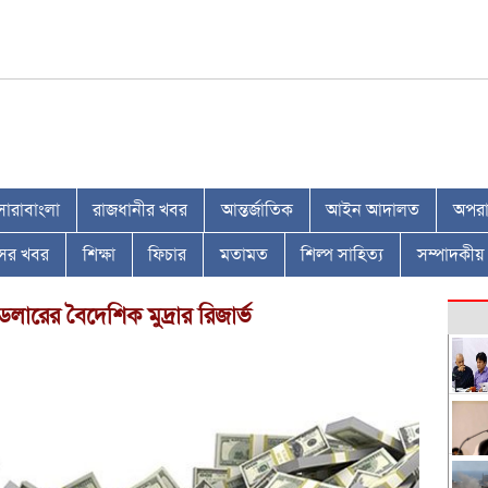
সারাবাংলা
রাজধানীর খবর
আন্তর্জাতিক
আইন আদালত
অপরাধ
াসের খবর
শিক্ষা
ফিচার
মতামত
শিল্প সাহিত্য
সম্পাদকীয়
লারের বৈদেশিক মুদ্রার রিজার্ভ