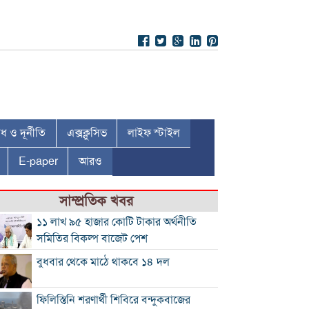
 ও দূর্নীতি
এক্সক্লুসিভ
লাইফ স্টাইল
E-paper
আরও
সাম্প্রতিক খবর
১১ লাখ ৯৫ হাজার কোটি টাকার অর্থনীতি
সমিতির বিকল্প বাজেট পেশ
বুধবার থেকে মাঠে থাকবে ১৪ দল
ফিলিস্তিনি শরণার্থী শিবিরে বন্দুকবাজের