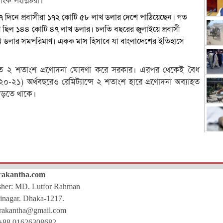
ক সংশ্লিষ্টরা।
২৭ দিনে প্রবাসীরা ১৭২ কোটি ৫৮ লাখ ডলার দেশে পাঠিয়েছেন। গত
াণ ছিল ১৪৪ কোটি ৪৭ লাখ ডলার। চলতি বছরের জুলাইয়ে প্রবাসী
লাখ ডলার সমপরিমাণ। একক মাস হিসাবে যা বাংলাদেশের ইতিহাসে
োষিত ২ শতাংশ প্রণোদনা ঘোষণা করে সরকার। এরপর থেকেই বৈধ
০২০-২১) অর্থবছরেও রেমিট্যান্সে ২ শতাংশ হারে প্রণোদনা অব্যাহত
 বাড়তে থাকে।
rakantha.com
isher: MD. Lutfor Rahman
inagar. Dhaka-1217.
rakantha@gmail.com
+88 01626308682