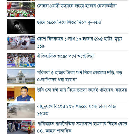
সোহরাওয়ার্দী উদ্যানে জড়ো হচ্ছেন নেতাকর্মীরা
ছাঁদে ডেকে নিয়ে শিশুর দিকে কু-নজর
দেশে ফিরেছেন ১ লাখ ১০ হাজার ৫৯৫ হাজি, মৃত্যু
১১৯
ঐতিহাসিক জয়ের পথে অস্ট্রেলিয়া
গরিবরা ৫ হাজার টাকা ঋণ নিলে কোমরে দড়ি, বড়
খেলাপিদের ধরা যায় না
উনি তো রুই মাছ দিয়ে ভালো করেই খাইছেন: কাদের
বায়ুদূষণে বিশ্বের ১০৮ শহরের মধ্যে ঢাকা আজ
১৬তম
পাকিস্তানে রাজনৈতিক সমাবেশে হামলায় নিহত বেড়ে
৪৪, আহত শতাধিক