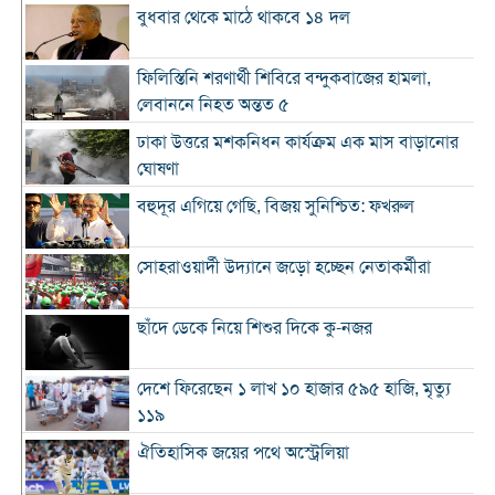
বুধবার থেকে মাঠে থাকবে ১৪ দল
ফিলিস্তিনি শরণার্থী শিবিরে বন্দুকবাজের হামলা,
লেবাননে নিহত অন্তত ৫
ঢাকা উত্তরে মশকনিধন কার্যক্রম এক মাস বাড়ানোর
ঘোষণা
বহুদূর এগিয়ে গেছি, বিজয় সুনিশ্চিত: ফখরুল
সোহরাওয়ার্দী উদ্যানে জড়ো হচ্ছেন নেতাকর্মীরা
ছাঁদে ডেকে নিয়ে শিশুর দিকে কু-নজর
দেশে ফিরেছেন ১ লাখ ১০ হাজার ৫৯৫ হাজি, মৃত্যু
১১৯
ঐতিহাসিক জয়ের পথে অস্ট্রেলিয়া