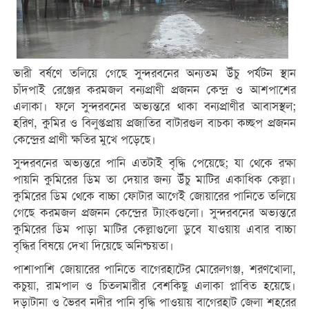
ভারী বর্ষণে তলিয়ে গেছে সুন্দরবনের অন্যতম উঁচু পর্যটন স্থান
চাঁদপাই রেঞ্জের করমজল বন্যপ্রাণী প্রজনন কেন্দ্র ও আশপাশের
এলাকা। ফলে সুন্দরবনের অভ্যন্তরে থাকা বন্যপ্রাণীর আবাসস্থল;
হরিণ, কুমির ও বিলুপ্তপ্রায় প্রজাতির বাটারগুল বাচকা কচ্ছপ প্রজনন
কেন্দ্রের প্রাণী ক্ষতির মুখে পড়েছে।
সুন্দরবনের অভ্যন্তরে পানি এতটাই বৃদ্ধি পেয়েছে; যা থেকে রক্ষা
পায়নি কুমিরের ডিম তা দেয়ার জন্য উঁচু মাটির একাধিক কেল্লা।
কুমিরের ডিম থেকে বাচ্চা ফোটার আগেই জোয়ারের পানিতে তলিয়ে
গেছে করমজল প্রজনন কেন্দ্রের ট্যাংকগুলো। সুন্দরবনের অভ্যন্তরে
কুমিরের ডিম পাড়া মাটির কেল্লাগুলো ডুবে যাওয়ায় এবার বাচ্চা
বৃদ্ধির বিষয়ে দেখা দিয়েছে অনিশ্চয়তা।
পাশাপাশি জোয়ারের পানিতে বাগেরহাটের মোরেলগঞ্জ, শরণখোলা,
কচুয়া, রামপাল ও চিতলমারীর বেশকিছু এলাকা প্লাবিত হয়েছে।
দড়াটানা ও ভৈরব নদীর পানি বৃদ্ধি পাওয়ায় বাগেরহাট জেলা শহরের