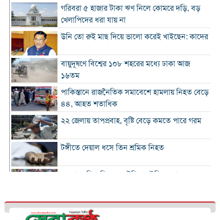
গরিবরা ৫ হাজার টাকা ঋণ নিলে কোমরে দড়ি, বড়
খেলাপিদের ধরা যায় না
উনি তো রুই মাছ দিয়ে ভালো করেই খাইছেন: কাদের
বায়ুদূষণে বিশ্বের ১০৮ শহরের মধ্যে ঢাকা আজ
১৬তম
পাকিস্তানে রাজনৈতিক সমাবেশে হামলায় নিহত বেড়ে
৪৪, আহত শতাধিক
২২ জেলায় তাপপ্রবাহ, বৃষ্টি বেড়ে কমতে পারে গরম
টঙ্গীতে দেয়াল ধসে তিন শ্রমিক নিহত
১২ রানে লিড নিয়ে অস্ট্রেলিয়ার ইনিংস শেষ
গলে যাওয়া হিমবাহ থেকে মিলল ৩৭ বছর আগে
নিখোঁজ পর্যটকের মরদেহ