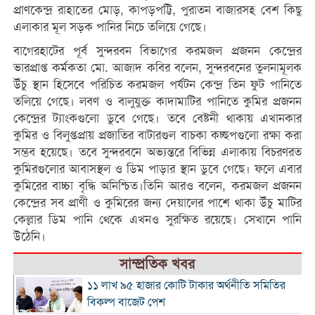
প্রাণকেন্দ্র রাহাতের মোড়, কাপড়পট্টি, পুরাতন বাজারসহ বেশ কিছু
এলাকার মূল সড়ক পানির নিচে তলিয়ে গেছে।
বাগেরহাটের পূর্ব সুন্দরবন বিভাগের করমজল প্রজনন কেন্দ্রের
ভারপ্রাপ্ত কর্মকতা মো. আজাদ কবির বলেন, সুন্দরবনের তুলনামূলক
উঁচু স্থান হিসেবে পরিচিত করমজল পর্যটন কেন্দ্র তিন ফুট পানিতে
তলিয়ে গেছে। লবণ ও বালুযুক্ত কাদামাটির পানিতে কুমির প্রজনন
কেন্দ্রের ট্যাংকগুলো ডুবে গেছে। তবে বেষ্টনী থাকায় এখানকার
কুমির ও বিলুপ্তপ্রায় প্রজাতির বাটারগুল বাচকা কচ্ছপগুলো রক্ষা করা
সম্ভব হয়েছে। তবে সুন্দরবনে অভ্যন্তরে বিভিন্ন এলাকায় বিচরণরত
কুমিরগুলোর আবাসস্থল ও ডিম পাড়ার স্থান ডুবে গেছে। ফলে এবার
কুমিরের বাচ্চা বৃদ্ধি অনিশ্চিত।তিনি আরও বলেন, করমজল প্রজনন
কেন্দ্রের সব প্রাণী ও কুমিরের জন্য দেয়ালের পাশে থাকা উঁচু মাটির
কেল্লার ডিম পানি থেকে এখনও সুরক্ষিত রয়েছে। সেখানে পানি
উঠেনি।
সাম্প্রতিক খবর
১১ লাখ ৯৫ হাজার কোটি টাকার অর্থনীতি সমিতির
বিকল্প বাজেট পেশ