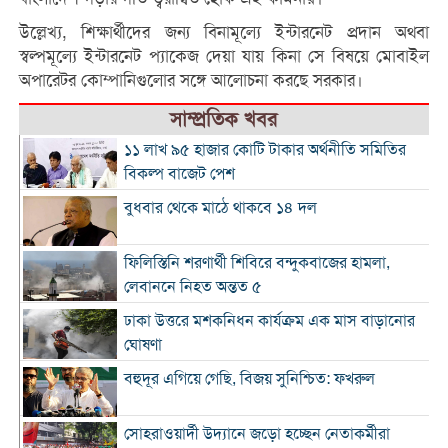
উল্লেখ্য, শিক্ষার্থীদের জন্য বিনামূল্যে ইন্টারনেট প্রদান অথবা
স্বল্পমূল্যে ইন্টারনেট প্যাকেজ দেয়া যায় কিনা সে বিষয়ে মোবাইল
অপারেটর কোম্পানিগুলোর সঙ্গে আলোচনা করছে সরকার।
সাম্প্রতিক খবর
১১ লাখ ৯৫ হাজার কোটি টাকার অর্থনীতি সমিতির
বিকল্প বাজেট পেশ
বুধবার থেকে মাঠে থাকবে ১৪ দল
ফিলিস্তিনি শরণার্থী শিবিরে বন্দুকবাজের হামলা,
লেবাননে নিহত অন্তত ৫
ঢাকা উত্তরে মশকনিধন কার্যক্রম এক মাস বাড়ানোর
ঘোষণা
বহুদূর এগিয়ে গেছি, বিজয় সুনিশ্চিত: ফখরুল
সোহরাওয়ার্দী উদ্যানে জড়ো হচ্ছেন নেতাকর্মীরা