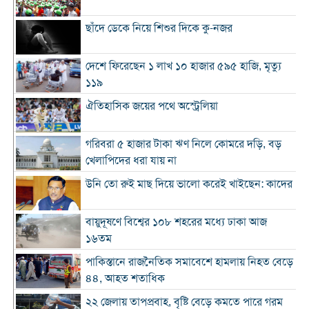
ছাঁদে ডেকে নিয়ে শিশুর দিকে কু-নজর
দেশে ফিরেছেন ১ লাখ ১০ হাজার ৫৯৫ হাজি, মৃত্যু
১১৯
ঐতিহাসিক জয়ের পথে অস্ট্রেলিয়া
গরিবরা ৫ হাজার টাকা ঋণ নিলে কোমরে দড়ি, বড়
খেলাপিদের ধরা যায় না
উনি তো রুই মাছ দিয়ে ভালো করেই খাইছেন: কাদের
বায়ুদূষণে বিশ্বের ১০৮ শহরের মধ্যে ঢাকা আজ
১৬তম
পাকিস্তানে রাজনৈতিক সমাবেশে হামলায় নিহত বেড়ে
৪৪, আহত শতাধিক
২২ জেলায় তাপপ্রবাহ, বৃষ্টি বেড়ে কমতে পারে গরম