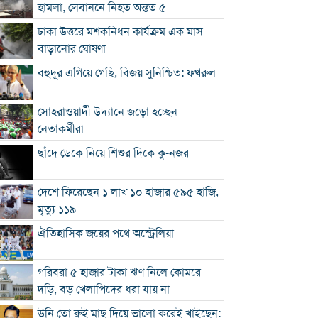
হামলা, লেবাননে নিহত অন্তত ৫
ঢাকা উত্তরে মশকনিধন কার্যক্রম এক মাস
বাড়ানোর ঘোষণা
বহুদূর এগিয়ে গেছি, বিজয় সুনিশ্চিত: ফখরুল
সোহরাওয়ার্দী উদ্যানে জড়ো হচ্ছেন
নেতাকর্মীরা
ছাঁদে ডেকে নিয়ে শিশুর দিকে কু-নজর
দেশে ফিরেছেন ১ লাখ ১০ হাজার ৫৯৫ হাজি,
মৃত্যু ১১৯
ঐতিহাসিক জয়ের পথে অস্ট্রেলিয়া
গরিবরা ৫ হাজার টাকা ঋণ নিলে কোমরে
দড়ি, বড় খেলাপিদের ধরা যায় না
উনি তো রুই মাছ দিয়ে ভালো করেই খাইছেন: