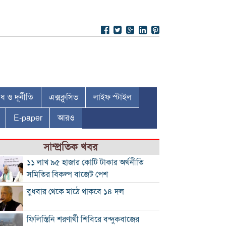
 ও দূর্নীতি
এক্সক্লুসিভ
লাইফ স্টাইল
E-paper
আরও
সাম্প্রতিক খবর
১১ লাখ ৯৫ হাজার কোটি টাকার অর্থনীতি
সমিতির বিকল্প বাজেট পেশ
বুধবার থেকে মাঠে থাকবে ১৪ দল
ফিলিস্তিনি শরণার্থী শিবিরে বন্দুকবাজের