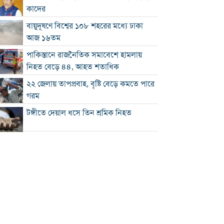
কাদের
বায়ুদূষণে বিশ্বের ১০৮ শহরের মধ্যে ঢাকা
আজ ১৬তম
পাকিস্তানে রাজনৈতিক সমাবেশে হামলায়
নিহত বেড়ে ৪৪, আহত শতাধিক
২২ জেলায় তাপপ্রবাহ, বৃষ্টি বেড়ে কমতে পারে
গরম
টঙ্গীতে দেয়াল ধসে তিন শ্রমিক নিহত
১২ রানে লিড নিয়ে অস্ট্রেলিয়ার ইনিংস শেষ
গলে যাওয়া হিমবাহ থেকে মিলল ৩৭ বছর
আগে নিখোঁজ পর্যটকের মরদেহ
শান্তিপূর্ণ নির্বাচনে রাজনৈতিক সমঝোতার
বিকল্প নেই