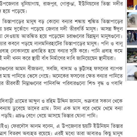
েলার খুনিয়াগাছ, রাজপুর, গোকুণ্ডা, ইউনিয়নের তিস্তা নদীর
ন্দি হয়ে পড়েছে।
 তিস্তাপাড়ের মানুষ বড় কোনো বন্যার শঙ্কায় শ্বঙ্কিত তিস্তাপাড়ের
নিয়ে চরম দুর্ভোগে পড়েছে জেলার নদী তীরবর্তি মানুষ। আসন্ন ঈদুল
 দেখা দেওয়ায় আতঙ্কিত হয়ে পড়েছেন চরাঞ্চলের ছিন্নমুল মানুষগুলো।
বন্যার কবলে পড়ছে লালমনিরহাটের তিস্তাপাড়ের মানুষ। পলি ও বালু
্রবাহ লোকালয়ে প্রবাহিত হয়ে বন্যার সৃষ্টি করে। পানি প্রবাহ কমে
নদী খনন করে স্থায়ী বাঁধ নির্মাণের দাবি জানিয়েছেন স্থানীয়রা।
যায় চরাঞ্চলের আমন বীজতলা, সবজি, বাদাম ও ভুট্টাসহ ফসলের ব্যাপক
ের মাছ পানিতে ভেসে গেছে। অনেকের ফসলের ক্ষেত বন্যার পানিতে
র তীরবর্তী নিম্নাঞ্চলের পানিবন্দি পরিবারগুলো শিশু বৃদ্ধ ও গবাদি
বাড়ী গ্রামের আব্দুল ও রহিম উদ্দিন জানান, শুক্রবার সকাল থেকে
বন্যায় ডুবেছে তাদের গ্রাম। টানা এক মাস ধরে থেমে থেমে বন্যা
পড়ছি। প্রচণ্ড বেগে ধেয়ে আসছে তিস্তার ঘোলা পানি।
া (পিআইও) ফেরদৌস আলম বলেন, এ উপজেলার ছয়টি ইউনিয়ন তিস্তার
মধ্যে ত্রাণ বিতরণ অব্যহত রয়েছে। এরই মধ্যে তারা আবারও কিছু মানুষ