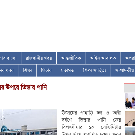
সারাবাংলা
রাজধানীর খবর
আন্তর্জাতিক
আইন আদালত
অপরাধ
াসের খবর
শিক্ষা
ফিচার
মতামত
শিল্প সাহিত্য
সম্পাদকীয়
র উপরে তিস্তার পানি
উজানের পাহাড়ি ঢল ও ভারী
বর্ষণে তিস্তার পানি ফের
বিপৎসীমার ১৫ সেন্টিমিটার
উপর দিয়ে প্রবাহিত হচ্ছে। ফলে