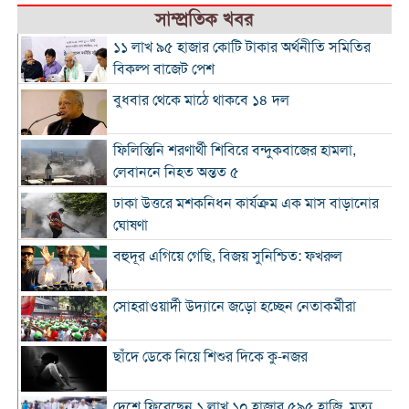
সাম্প্রতিক খবর
১১ লাখ ৯৫ হাজার কোটি টাকার অর্থনীতি সমিতির
বিকল্প বাজেট পেশ
বুধবার থেকে মাঠে থাকবে ১৪ দল
ফিলিস্তিনি শরণার্থী শিবিরে বন্দুকবাজের হামলা,
লেবাননে নিহত অন্তত ৫
ঢাকা উত্তরে মশকনিধন কার্যক্রম এক মাস বাড়ানোর
ঘোষণা
বহুদূর এগিয়ে গেছি, বিজয় সুনিশ্চিত: ফখরুল
সোহরাওয়ার্দী উদ্যানে জড়ো হচ্ছেন নেতাকর্মীরা
ছাঁদে ডেকে নিয়ে শিশুর দিকে কু-নজর
দেশে ফিরেছেন ১ লাখ ১০ হাজার ৫৯৫ হাজি, মৃত্যু