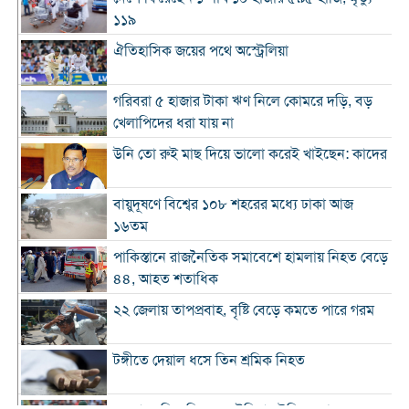
১১৯
ঐতিহাসিক জয়ের পথে অস্ট্রেলিয়া
গরিবরা ৫ হাজার টাকা ঋণ নিলে কোমরে দড়ি, বড়
খেলাপিদের ধরা যায় না
উনি তো রুই মাছ দিয়ে ভালো করেই খাইছেন: কাদের
বায়ুদূষণে বিশ্বের ১০৮ শহরের মধ্যে ঢাকা আজ
১৬তম
পাকিস্তানে রাজনৈতিক সমাবেশে হামলায় নিহত বেড়ে
৪৪, আহত শতাধিক
২২ জেলায় তাপপ্রবাহ, বৃষ্টি বেড়ে কমতে পারে গরম
টঙ্গীতে দেয়াল ধসে তিন শ্রমিক নিহত