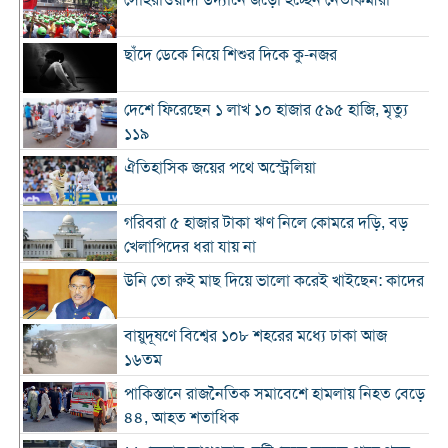
সোহরাওয়ার্দী উদ্যানে জড়ো হচ্ছেন নেতাকর্মীরা
ছাঁদে ডেকে নিয়ে শিশুর দিকে কু-নজর
দেশে ফিরেছেন ১ লাখ ১০ হাজার ৫৯৫ হাজি, মৃত্যু
১১৯
ঐতিহাসিক জয়ের পথে অস্ট্রেলিয়া
গরিবরা ৫ হাজার টাকা ঋণ নিলে কোমরে দড়ি, বড়
খেলাপিদের ধরা যায় না
উনি তো রুই মাছ দিয়ে ভালো করেই খাইছেন: কাদের
বায়ুদূষণে বিশ্বের ১০৮ শহরের মধ্যে ঢাকা আজ
১৬তম
পাকিস্তানে রাজনৈতিক সমাবেশে হামলায় নিহত বেড়ে
৪৪, আহত শতাধিক