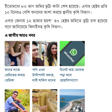
ইতোমধ্যে ৮০ ভাগ জমির ভুট্টা কাটা শেষ হয়েছে। এবার হেক্টর প্রতি
১০ টনেরও বেশি ফলনের আশা করছে স্থানীয় কৃষি বিভাগ।
এবার জেলায় ১২ হাজার ছয়শ’ ৪০ হেক্টর জমিতে ভুট্টা চাষ হয়েছে
বলে জানিয়েছে ঝিনাইদহ কৃষি বিভাগ।
এ জাতীয় আরও খবর
কনের সাজে
পপি এখন
ডিলেট করা মেসেজ
প্রেমিকের কবরে
উল্টাপাল্টা বকছে,
পড়া যাবে
প্রেমিকা
দাবী শাকিল খানের
হোয়াটসঅ্যাপে