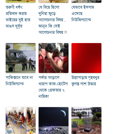
তরুণী ধর্ষণ:
যে বিয়ে ছিলো
যেভাবে ইসলাম
প্রতিবাদ করায়
দুনিয়া জুড়ে
এসেছে
ভাইয়ের দুই হাত
আলোচনার বিষয় ,
নিউজিল্যান্ডে
ভাঙল দুর্বৃত্ত
জানুন কি সেই
আলোচনার বিষয় !!
পাকিস্তানে যাবে না
পর্দার আড়ালে
উল্লাপাড়ায় গৃহবধুর
নিউজিল্যান্ড
খারাপ কাজ-হোটেল
ঝুলন্ত লাশ উদ্ধার
থেকে গ্রেফতার ৭
নায়িকা