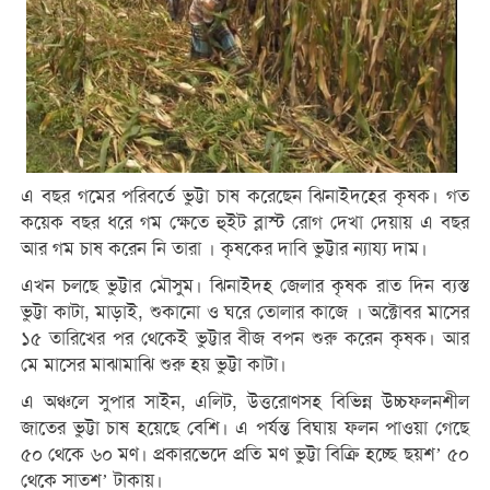
এ বছর গমের পরিবর্তে ভুট্টা চাষ করেছেন ঝিনাইদহের কৃষক। গত
কয়েক বছর ধরে গম ক্ষেতে হুইট ব্লাস্ট রোগ দেখা দেয়ায় এ বছর
আর গম চাষ করেন নি তারা । কৃষকের দাবি ভুট্টার ন্যায্য দাম।
এখন চলছে ভুট্টার মৌসুম। ঝিনাইদহ জেলার কৃষক রাত দিন ব্যস্ত
ভুট্টা কাটা, মাড়াই, শুকানো ও ঘরে তোলার কাজে । অক্টোবর মাসের
১৫ তারিখের পর থেকেই ভুট্টার বীজ বপন শুরু করেন কৃষক। আর
মে মাসের মাঝামাঝি শুরু হয় ভুট্টা কাটা।
এ অঞ্চলে সুপার সাইন, এলিট, উত্তরোণসহ বিভিন্ন উচ্চফলনশীল
জাতের ভুট্টা চাষ হয়েছে বেশি। এ পর্যন্ত বিঘায় ফলন পাওয়া গেছে
৫০ থেকে ৬০ মণ। প্রকারভেদে প্রতি মণ ভুট্টা বিক্রি হচ্ছে ছয়শ’ ৫০
থেকে সাতশ’ টাকায়।