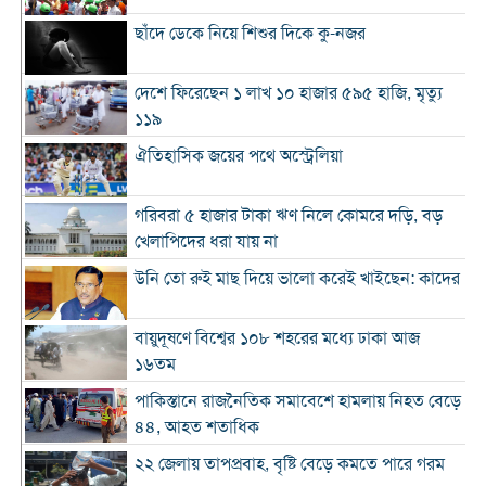
ছাঁদে ডেকে নিয়ে শিশুর দিকে কু-নজর
দেশে ফিরেছেন ১ লাখ ১০ হাজার ৫৯৫ হাজি, মৃত্যু
১১৯
ঐতিহাসিক জয়ের পথে অস্ট্রেলিয়া
গরিবরা ৫ হাজার টাকা ঋণ নিলে কোমরে দড়ি, বড়
খেলাপিদের ধরা যায় না
উনি তো রুই মাছ দিয়ে ভালো করেই খাইছেন: কাদের
বায়ুদূষণে বিশ্বের ১০৮ শহরের মধ্যে ঢাকা আজ
১৬তম
পাকিস্তানে রাজনৈতিক সমাবেশে হামলায় নিহত বেড়ে
৪৪, আহত শতাধিক
২২ জেলায় তাপপ্রবাহ, বৃষ্টি বেড়ে কমতে পারে গরম