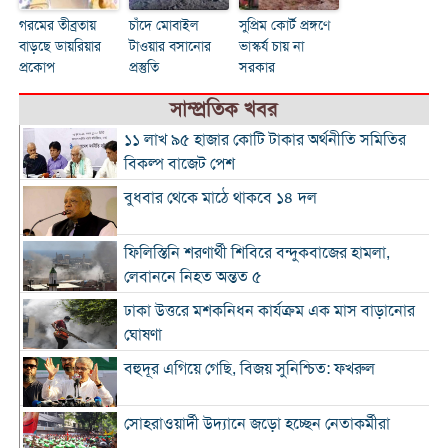
গরমের তীব্রতায়
চাঁদে মোবাইল
সুপ্রিম কোর্ট প্রঙ্গণে
বাড়ছে ডায়রিয়ার
টাওয়ার বসানোর
ভাস্কর্য চায় না
প্রকোপ
প্রস্তুতি
সরকার
সাম্প্রতিক খবর
১১ লাখ ৯৫ হাজার কোটি টাকার অর্থনীতি সমিতির
বিকল্প বাজেট পেশ
বুধবার থেকে মাঠে থাকবে ১৪ দল
ফিলিস্তিনি শরণার্থী শিবিরে বন্দুকবাজের হামলা,
লেবাননে নিহত অন্তত ৫
ঢাকা উত্তরে মশকনিধন কার্যক্রম এক মাস বাড়ানোর
ঘোষণা
বহুদূর এগিয়ে গেছি, বিজয় সুনিশ্চিত: ফখরুল
সোহরাওয়ার্দী উদ্যানে জড়ো হচ্ছেন নেতাকর্মীরা