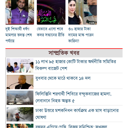
দুই শিক্ষার্থী ধর্ষণ
যেভাবে এলো শবে
৩০ হাজার টাকা
মামলার তদন্ত শেষ
কদর সন্ধানের রীতি
দামের মাস্ক পরেন
পর্যায়ে
কারিনা!
সাম্প্রতিক খবর
১১ লাখ ৯৫ হাজার কোটি টাকার অর্থনীতি সমিতির
বিকল্প বাজেট পেশ
বুধবার থেকে মাঠে থাকবে ১৪ দল
ফিলিস্তিনি শরণার্থী শিবিরে বন্দুকবাজের হামলা,
লেবাননে নিহত অন্তত ৫
ঢাকা উত্তরে মশকনিধন কার্যক্রম এক মাস বাড়ানোর
ঘোষণা
বহুদূর এগিয়ে গেছি, বিজয় সুনিশ্চিত: ফখরুল