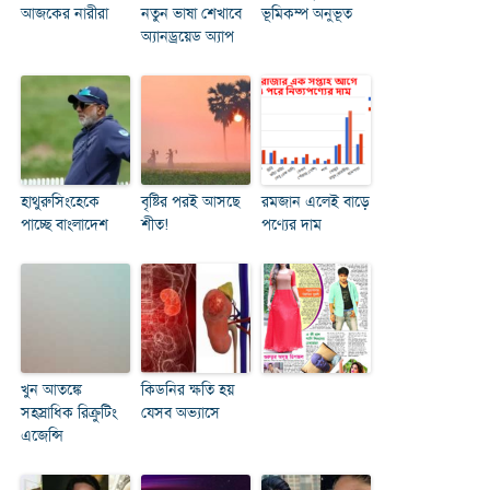
আজকের নারীরা
নতুন ভাষা শেখাবে
ভূমিকম্প অনুভূত
অ্যানড্রয়েড অ্যাপ
হাথুরুসিংহেকে
বৃষ্টির পরই আসছে
রমজান এলেই বাড়ে
পাচ্ছে বাংলাদেশ
শীত!
পণ্যের দাম
খুন আতঙ্কে
কিডনির ক্ষতি হয়
সহস্রাধিক রিক্রুটিং
যেসব অভ্যাসে
এজেন্সি