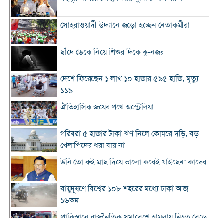
সোহরাওয়ার্দী উদ্যানে জড়ো হচ্ছেন নেতাকর্মীরা
ছাঁদে ডেকে নিয়ে শিশুর দিকে কু-নজর
দেশে ফিরেছেন ১ লাখ ১০ হাজার ৫৯৫ হাজি, মৃত্যু
১১৯
ঐতিহাসিক জয়ের পথে অস্ট্রেলিয়া
গরিবরা ৫ হাজার টাকা ঋণ নিলে কোমরে দড়ি, বড়
খেলাপিদের ধরা যায় না
উনি তো রুই মাছ দিয়ে ভালো করেই খাইছেন: কাদের
বায়ুদূষণে বিশ্বের ১০৮ শহরের মধ্যে ঢাকা আজ
১৬তম
পাকিস্তানে রাজনৈতিক সমাবেশে হামলায় নিহত বেড়ে