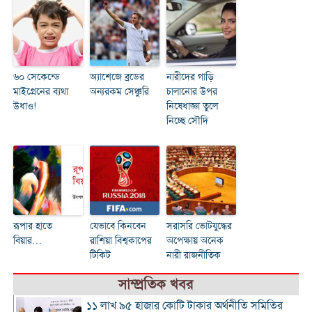
৬০ সেকেন্ডে
অ্যাশেজে ব্রডের
নারীদের গাড়ি
মাইগ্রেনের ব্যথা
অন্যরকম সেঞ্চুরি
চালানোর উপর
উধাও!
নিষেধাজ্ঞা তুলে
নিচ্ছে সৌদি
রূপার হাতে
যেভাবে কিনবেন
সরাসরি ভোটযুদ্ধের
বিয়ার…
রাশিয়া বিশ্বকাপের
অপেক্ষায় অনেক
টিকিট
নারী রাজনীতিক
সাম্প্রতিক খবর
১১ লাখ ৯৫ হাজার কোটি টাকার অর্থনীতি সমিতির