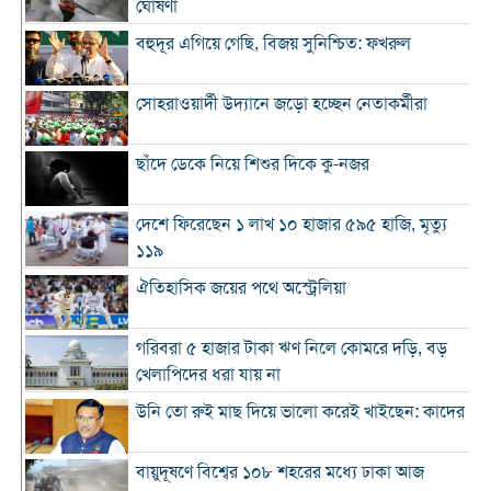
ঘোষণা
বহুদূর এগিয়ে গেছি, বিজয় সুনিশ্চিত: ফখরুল
সোহরাওয়ার্দী উদ্যানে জড়ো হচ্ছেন নেতাকর্মীরা
ছাঁদে ডেকে নিয়ে শিশুর দিকে কু-নজর
দেশে ফিরেছেন ১ লাখ ১০ হাজার ৫৯৫ হাজি, মৃত্যু
১১৯
ঐতিহাসিক জয়ের পথে অস্ট্রেলিয়া
গরিবরা ৫ হাজার টাকা ঋণ নিলে কোমরে দড়ি, বড়
খেলাপিদের ধরা যায় না
উনি তো রুই মাছ দিয়ে ভালো করেই খাইছেন: কাদের
বায়ুদূষণে বিশ্বের ১০৮ শহরের মধ্যে ঢাকা আজ