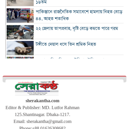
১৬তম
পাকিস্তানে রাজনৈতিক সমাবেশে হামলায় নিহত বেড়ে
৪৪, আহত শতাধিক
২২ জেলায় তাপপ্রবাহ, বৃষ্টি বেড়ে কমতে পারে গরম
টঙ্গীতে দেয়াল ধসে তিন শ্রমিক নিহত
১২ রানে লিড নিয়ে অস্ট্রেলিয়ার ইনিংস শেষ
গলে যাওয়া হিমবাহ থেকে মিলল ৩৭ বছর আগে
নিখোঁজ পর্যটকের মরদেহ
শান্তিপূর্ণ নির্বাচনে রাজনৈতিক সমঝোতার বিকল্প
নেই
sherakantha.com
Editor & Publisher: MD. Lutfor Rahman
ঢাকায় আরও দেড় হাজার ডেঙ্গু শয্যা বাড়ছে :
125.Shantinagar. Dhaka-1217.
স্বাস্থ্যমন্ত্রী
Email:
sherakantha@gmail.com
সারাদেশে বিএনপির নতুন কর্মসূচি ঘোষণা
Phone:+88 01626308682