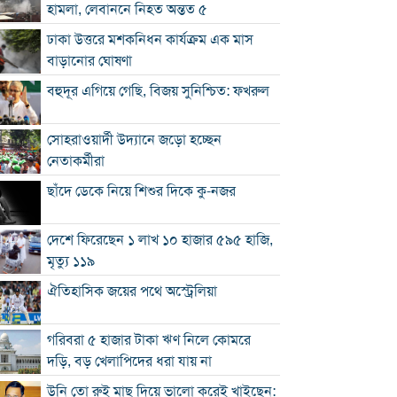
হামলা, লেবাননে নিহত অন্তত ৫
ঢাকা উত্তরে মশকনিধন কার্যক্রম এক মাস
বাড়ানোর ঘোষণা
বহুদূর এগিয়ে গেছি, বিজয় সুনিশ্চিত: ফখরুল
সোহরাওয়ার্দী উদ্যানে জড়ো হচ্ছেন
নেতাকর্মীরা
ছাঁদে ডেকে নিয়ে শিশুর দিকে কু-নজর
দেশে ফিরেছেন ১ লাখ ১০ হাজার ৫৯৫ হাজি,
মৃত্যু ১১৯
ঐতিহাসিক জয়ের পথে অস্ট্রেলিয়া
গরিবরা ৫ হাজার টাকা ঋণ নিলে কোমরে
দড়ি, বড় খেলাপিদের ধরা যায় না
উনি তো রুই মাছ দিয়ে ভালো করেই খাইছেন: