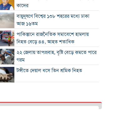
কাদের
বায়ুদূষণে বিশ্বের ১০৮ শহরের মধ্যে ঢাকা
আজ ১৬তম
পাকিস্তানে রাজনৈতিক সমাবেশে হামলায়
নিহত বেড়ে ৪৪, আহত শতাধিক
২২ জেলায় তাপপ্রবাহ, বৃষ্টি বেড়ে কমতে পারে
গরম
টঙ্গীতে দেয়াল ধসে তিন শ্রমিক নিহত
১২ রানে লিড নিয়ে অস্ট্রেলিয়ার ইনিংস শেষ
গলে যাওয়া হিমবাহ থেকে মিলল ৩৭ বছর
আগে নিখোঁজ পর্যটকের মরদেহ
শান্তিপূর্ণ নির্বাচনে রাজনৈতিক সমঝোতার
বিকল্প নেই