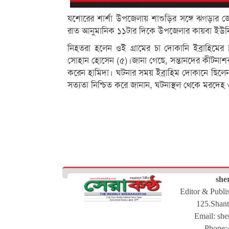
যশোরের শার্শা উপজেলায় শাশুড়ির সঙ্গে ঝগড়ার জে
রাত আনুমানিক ১১টার দিকে উপজেলার কায়বা ইউনিয়নে
নিহতরা হলেন ওই গ্রামের চা দোকানি ইব্রাহিমের 
সোহান হোসেন (৫)।জানা গেছে, সন্তানদের কীটনাশক
করেন হামিদা। ঘটনার সময় ইব্রাহিম দোকানে ছিলেন
সত্যতা নিশ্চিত করে জানান, ঘটনাস্থল থেকে মরদেহ
she
Editor & Publ
125.Shant
Email:
she
Phone: