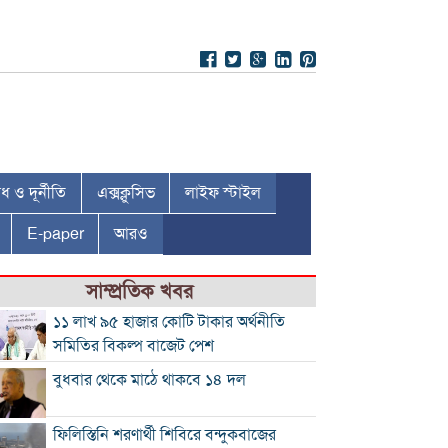
 ও দূর্নীতি
এক্সক্লুসিভ
লাইফ স্টাইল
E-paper
আরও
সাম্প্রতিক খবর
১১ লাখ ৯৫ হাজার কোটি টাকার অর্থনীতি
সমিতির বিকল্প বাজেট পেশ
বুধবার থেকে মাঠে থাকবে ১৪ দল
ফিলিস্তিনি শরণার্থী শিবিরে বন্দুকবাজের