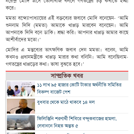
নরেন্দ্র মোদি এসে তোলাবাজ বললে গণতন্ত্রের চড় কষাতে ইচ্ছা
করে।
মমতা বন্দ্যোপাধ্যায়ের এই বক্তব্যের জবাবে মোদি বলেছেন- ‘আমি
শুনলাম দিদি (মমতা) আমাকে থাপ্পড় মারবেন বলেছেন। আমি
আপনাকে দিদি বলে ডাকি। শ্রদ্ধা করি। আপনার থাপ্পড় আমার কাছে
আশীর্বাদের মতো।’
মোদির এ মন্তব্যের তাৎক্ষণিক জবাব দেন মমতা। বলেন, আমি
কখনও প্রধানমন্ত্রীকে থাপ্পড় মারার কথা বলিনি। আমি বলেছিলাম-
গণতন্ত্রের থাপ্পড়ের কথা। ভাষা বুঝতে হবে।’
সাম্প্রতিক খবর
১১ লাখ ৯৫ হাজার কোটি টাকার অর্থনীতি সমিতির
বিকল্প বাজেট পেশ
বুধবার থেকে মাঠে থাকবে ১৪ দল
ফিলিস্তিনি শরণার্থী শিবিরে বন্দুকবাজের হামলা,
লেবাননে নিহত অন্তত ৫