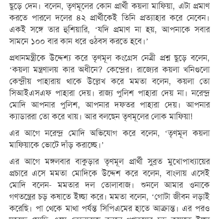
ছুড়ে দেন। বলেন, তৃণমূলের কোন প্রার্থী কয়লা মাফিয়া, এটা প্রমাণ
করতে পারলে দলের ৪২ প্রার্থীকেই তিনি প্রত্যাহার করে নেবেন।
একই সঙ্গে তার হুশিয়ারি, ‘যদি প্রমাণ না হয়, আপনাকে সবার
সামনে ১০০ বার কান ধরে ওঠবস করতে হবে।’
প্রধানমন্ত্রীকে উদ্দেশ্য করে তৃণমূল কংগ্রেস নেত্রী প্রশ্ন ছুড়ে বলেন,
‘কয়লা মন্ত্রণালয় কার অধীনে? কেন্দ্রের। রাজ্যের কয়লা খনিগুলো
কেন্দ্রীয় পাহারায় থাকে উল্লেখ করে মমতা বলেন, কয়লা তো
সিআইএসএফ পাহারা দেয়। রাজ্য পুলিশ পাহারা দেয় না। নরেন্দ্র
মোদি আপনার পুলিশ, আপনার দফতর পাহারা দেয়। আপনার
ক্যাডাররা তো করে খায়। আর বলছেন তৃণমূলের লোক মাফিয়া!
এর আগে নরেন্দ্র মোদি অভিযোগ করে বলেন, ‘তৃণমূল কয়লা
মাফিয়াকে ভোটে দাঁড় করাচ্ছে।’
এর আগে মঙ্গলবার বাকুড়ার তৃণমূল প্রার্থী সুব্রত মুখোপাধ্যায়ের
প্রচারে এসে মমতা মোদিকে উদ্দেশ করে বলেন, বাংলায় এসেই
মোদি বলেন- মমতার দল তোলাবাজ। শুনলে আমার ওনাকে
গণতন্ত্রের চড় কষাতে ইচ্ছা করে। মমতা বলেন, ‘গোটা জীবন লড়াই
করেছি। পা থেকে মাথা পর্যন্ত সিপিএমের হাতে আক্রান্ত। এর পরও