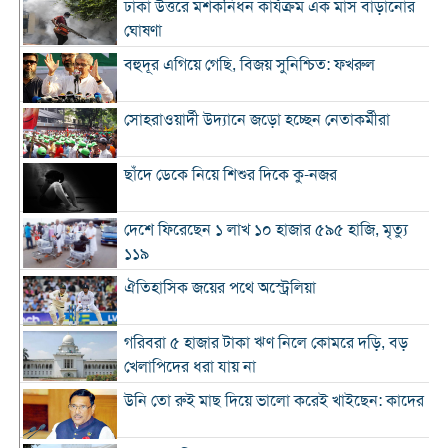
ঢাকা উত্তরে মশকনিধন কার্যক্রম এক মাস বাড়ানোর
ঘোষণা
বহুদূর এগিয়ে গেছি, বিজয় সুনিশ্চিত: ফখরুল
সোহরাওয়ার্দী উদ্যানে জড়ো হচ্ছেন নেতাকর্মীরা
ছাঁদে ডেকে নিয়ে শিশুর দিকে কু-নজর
দেশে ফিরেছেন ১ লাখ ১০ হাজার ৫৯৫ হাজি, মৃত্যু
১১৯
ঐতিহাসিক জয়ের পথে অস্ট্রেলিয়া
গরিবরা ৫ হাজার টাকা ঋণ নিলে কোমরে দড়ি, বড়
খেলাপিদের ধরা যায় না
উনি তো রুই মাছ দিয়ে ভালো করেই খাইছেন: কাদের