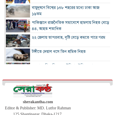
বায়ুদূষণে বিশ্বের ১০৮ শহরের মধ্যে ঢাকা আজ
১৬তম
পাকিস্তানে রাজনৈতিক সমাবেশে হামলায় নিহত বেড়ে
৪৪, আহত শতাধিক
২২ জেলায় তাপপ্রবাহ, বৃষ্টি বেড়ে কমতে পারে গরম
টঙ্গীতে দেয়াল ধসে তিন শ্রমিক নিহত
১২ রানে লিড নিয়ে অস্ট্রেলিয়ার ইনিংস শেষ
গলে যাওয়া হিমবাহ থেকে মিলল ৩৭ বছর আগে
নিখোঁজ পর্যটকের মরদেহ
শান্তিপূর্ণ নির্বাচনে রাজনৈতিক সমঝোতার বিকল্প
নেই
sherakantha.com
Editor & Publisher: MD. Lutfor Rahman
ঢাকায় আরও দেড় হাজার ডেঙ্গু শয্যা বাড়ছে :
125.Shantinagar. Dhaka-1217.