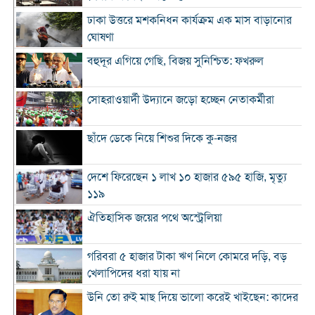
ঢাকা উত্তরে মশকনিধন কার্যক্রম এক মাস বাড়ানোর
ঘোষণা
বহুদূর এগিয়ে গেছি, বিজয় সুনিশ্চিত: ফখরুল
সোহরাওয়ার্দী উদ্যানে জড়ো হচ্ছেন নেতাকর্মীরা
ছাঁদে ডেকে নিয়ে শিশুর দিকে কু-নজর
দেশে ফিরেছেন ১ লাখ ১০ হাজার ৫৯৫ হাজি, মৃত্যু
১১৯
ঐতিহাসিক জয়ের পথে অস্ট্রেলিয়া
গরিবরা ৫ হাজার টাকা ঋণ নিলে কোমরে দড়ি, বড়
খেলাপিদের ধরা যায় না
উনি তো রুই মাছ দিয়ে ভালো করেই খাইছেন: কাদের