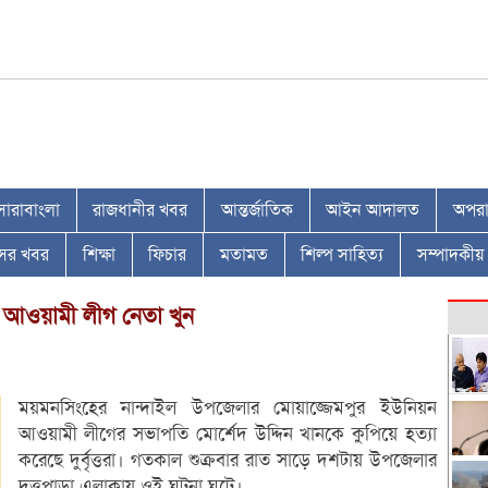
সারাবাংলা
রাজধানীর খবর
আন্তর্জাতিক
আইন আদালত
অপরাধ
াসের খবর
শিক্ষা
ফিচার
মতামত
শিল্প সাহিত্য
সম্পাদকীয়
 আওয়ামী লীগ নেতা খুন
ময়মনসিংহের নান্দাইল উপজেলার মোয়াজ্জেমপুর ইউনিয়ন
আওয়ামী লীগের সভাপতি মোর্শেদ উদ্দিন খানকে কুপিয়ে হত্যা
করেছে দুর্বৃত্তরা। গতকাল শুক্রবার রাত সাড়ে দশটায় উপজেলার
দত্তপাড়া এলাকায় ওই ঘটনা ঘটে।