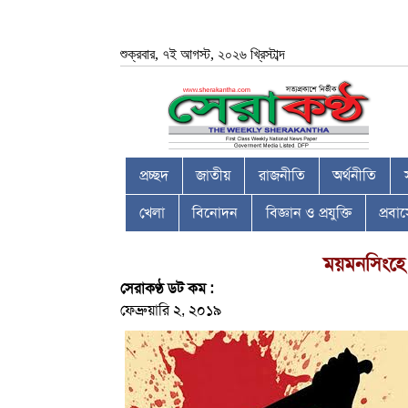
শুক্রবার, ৭ই আগস্ট, ২০২৬ খ্রিস্টাব্দ
প্রচ্ছদ
জাতীয়
রাজনীতি
অর্থনীতি
খেলা
বিনোদন
বিজ্ঞান ও প্রযুক্তি
প্রব
ময়মনসিংহে
সেরাকণ্ঠ ডট কম :
ফেব্রুয়ারি ২, ২০১৯