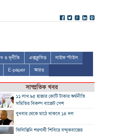
 ও দূর্নীতি
এক্সক্লুসিভ
লাইফ স্টাইল
E-paper
আরও
সাম্প্রতিক খবর
১১ লাখ ৯৫ হাজার কোটি টাকার অর্থনীতি
সমিতির বিকল্প বাজেট পেশ
বুধবার থেকে মাঠে থাকবে ১৪ দল
ফিলিস্তিনি শরণার্থী শিবিরে বন্দুকবাজের