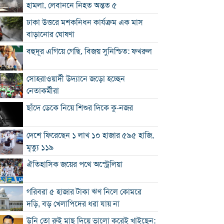
হামলা, লেবাননে নিহত অন্তত ৫
ঢাকা উত্তরে মশকনিধন কার্যক্রম এক মাস
বাড়ানোর ঘোষণা
বহুদূর এগিয়ে গেছি, বিজয় সুনিশ্চিত: ফখরুল
সোহরাওয়ার্দী উদ্যানে জড়ো হচ্ছেন
নেতাকর্মীরা
ছাঁদে ডেকে নিয়ে শিশুর দিকে কু-নজর
দেশে ফিরেছেন ১ লাখ ১০ হাজার ৫৯৫ হাজি,
মৃত্যু ১১৯
ঐতিহাসিক জয়ের পথে অস্ট্রেলিয়া
গরিবরা ৫ হাজার টাকা ঋণ নিলে কোমরে
দড়ি, বড় খেলাপিদের ধরা যায় না
উনি তো রুই মাছ দিয়ে ভালো করেই খাইছেন: