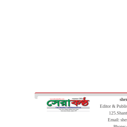
she
Editor & Publ
125.Shant
Email:
she
Phone: