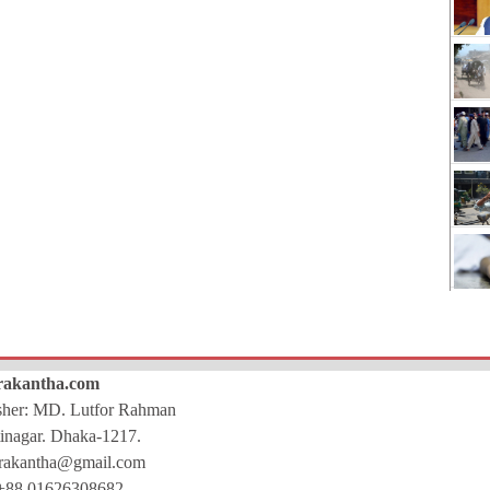
rakantha.com
isher: MD. Lutfor Rahman
inagar. Dhaka-1217.
rakantha@gmail.com
+88 01626308682