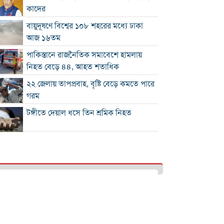
কাদের
বায়ুদূষণে বিশ্বের ১০৮ শহরের মধ্যে ঢাকা
আজ ১৬তম
পাকিস্তানে রাজনৈতিক সমাবেশে হামলায়
নিহত বেড়ে ৪৪, আহত শতাধিক
২২ জেলায় তাপপ্রবাহ, বৃষ্টি বেড়ে কমতে পারে
গরম
টঙ্গীতে দেয়াল ধসে তিন শ্রমিক নিহত
১২ রানে লিড নিয়ে অস্ট্রেলিয়ার ইনিংস শেষ
গলে যাওয়া হিমবাহ থেকে মিলল ৩৭ বছর
আগে নিখোঁজ পর্যটকের মরদেহ
শান্তিপূর্ণ নির্বাচনে রাজনৈতিক সমঝোতার
বিকল্প নেই