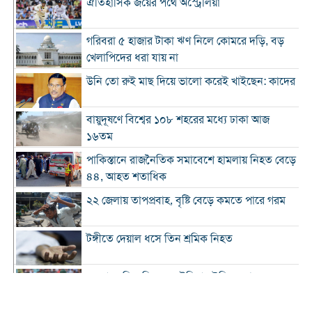
ঐতিহাসিক জয়ের পথে অস্ট্রেলিয়া
গরিবরা ৫ হাজার টাকা ঋণ নিলে কোমরে দড়ি, বড়
খেলাপিদের ধরা যায় না
উনি তো রুই মাছ দিয়ে ভালো করেই খাইছেন: কাদের
বায়ুদূষণে বিশ্বের ১০৮ শহরের মধ্যে ঢাকা আজ
১৬তম
পাকিস্তানে রাজনৈতিক সমাবেশে হামলায় নিহত বেড়ে
৪৪, আহত শতাধিক
২২ জেলায় তাপপ্রবাহ, বৃষ্টি বেড়ে কমতে পারে গরম
টঙ্গীতে দেয়াল ধসে তিন শ্রমিক নিহত
১২ রানে লিড নিয়ে অস্ট্রেলিয়ার ইনিংস শেষ