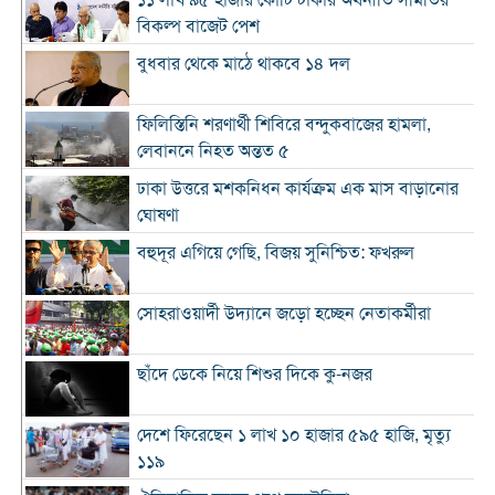
১১ লাখ ৯৫ হাজার কোটি টাকার অর্থনীতি সমিতির
বিকল্প বাজেট পেশ
বুধবার থেকে মাঠে থাকবে ১৪ দল
ফিলিস্তিনি শরণার্থী শিবিরে বন্দুকবাজের হামলা,
লেবাননে নিহত অন্তত ৫
ঢাকা উত্তরে মশকনিধন কার্যক্রম এক মাস বাড়ানোর
ঘোষণা
বহুদূর এগিয়ে গেছি, বিজয় সুনিশ্চিত: ফখরুল
সোহরাওয়ার্দী উদ্যানে জড়ো হচ্ছেন নেতাকর্মীরা
ছাঁদে ডেকে নিয়ে শিশুর দিকে কু-নজর
দেশে ফিরেছেন ১ লাখ ১০ হাজার ৫৯৫ হাজি, মৃত্যু
১১৯