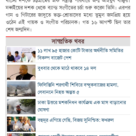
ষাটের দশকে চট্টগ্রামের এক সম্ভ্রান্ত পরিবারে জন্ম আইয়ুব বাচ্চুর।
নব্বইয়ের দশক থেকে ব্যান্ড সংগীতের চর্চা শুরু করেন তিনি। এরপর
গান ও গিটারের জাদুতে ভক্ত-শ্রোতাদের মধ্যে তুমুল জনপ্রিয় হয়ে
ওঠেন এই গায়ক ও সংগীত পরিচালক। গত ১৬ আগস্ট ছিল তার
শেষ জন্মদিন।
সাম্প্রতিক খবর
১১ লাখ ৯৫ হাজার কোটি টাকার অর্থনীতি সমিতির
বিকল্প বাজেট পেশ
বুধবার থেকে মাঠে থাকবে ১৪ দল
ফিলিস্তিনি শরণার্থী শিবিরে বন্দুকবাজের হামলা,
লেবাননে নিহত অন্তত ৫
ঢাকা উত্তরে মশকনিধন কার্যক্রম এক মাস বাড়ানোর
ঘোষণা
বহুদূর এগিয়ে গেছি, বিজয় সুনিশ্চিত: ফখরুল