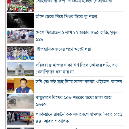
সোহরাওয়ার্দী উদ্যানে জড়ো হচ্ছেন নেতাকর্মীরা
ছাঁদে ডেকে নিয়ে শিশুর দিকে কু-নজর
দেশে ফিরেছেন ১ লাখ ১০ হাজার ৫৯৫ হাজি, মৃত্যু
১১৯
ঐতিহাসিক জয়ের পথে অস্ট্রেলিয়া
গরিবরা ৫ হাজার টাকা ঋণ নিলে কোমরে দড়ি, বড়
খেলাপিদের ধরা যায় না
উনি তো রুই মাছ দিয়ে ভালো করেই খাইছেন: কাদের
বায়ুদূষণে বিশ্বের ১০৮ শহরের মধ্যে ঢাকা আজ
১৬তম
পাকিস্তানে রাজনৈতিক সমাবেশে হামলায় নিহত বেড়ে
৪৪, আহত শতাধিক