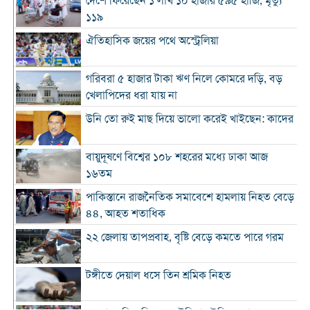
দেশে ফিরেছেন ১ লাখ ১০ হাজার ৫৯৫ হাজি, মৃত্যু
১১৯
ঐতিহাসিক জয়ের পথে অস্ট্রেলিয়া
গরিবরা ৫ হাজার টাকা ঋণ নিলে কোমরে দড়ি, বড়
খেলাপিদের ধরা যায় না
উনি তো রুই মাছ দিয়ে ভালো করেই খাইছেন: কাদের
বায়ুদূষণে বিশ্বের ১০৮ শহরের মধ্যে ঢাকা আজ
১৬তম
পাকিস্তানে রাজনৈতিক সমাবেশে হামলায় নিহত বেড়ে
৪৪, আহত শতাধিক
২২ জেলায় তাপপ্রবাহ, বৃষ্টি বেড়ে কমতে পারে গরম
টঙ্গীতে দেয়াল ধসে তিন শ্রমিক নিহত