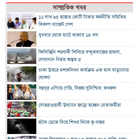
সাম্প্রতিক খবর
১১ লাখ ৯৫ হাজার কোটি টাকার অর্থনীতি সমিতির
বিকল্প বাজেট পেশ
বুধবার থেকে মাঠে থাকবে ১৪ দল
ফিলিস্তিনি শরণার্থী শিবিরে বন্দুকবাজের হামলা,
লেবাননে নিহত অন্তত ৫
ঢাকা উত্তরে মশকনিধন কার্যক্রম এক মাস বাড়ানোর
ঘোষণা
বহুদূর এগিয়ে গেছি, বিজয় সুনিশ্চিত: ফখরুল
সোহরাওয়ার্দী উদ্যানে জড়ো হচ্ছেন নেতাকর্মীরা
ছাঁদে ডেকে নিয়ে শিশুর দিকে কু-নজর