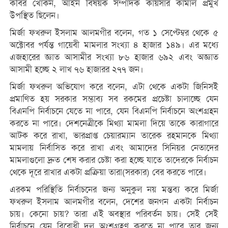
কবির খোকন, আইন বিষয়ক সম্পাদক কায়সার কামাল প্রমুখ
উপস্থিত ছিলেন।
মির্জা ফখরুল ইসলাম আলমগীর বলেন, গত ১ সেপ্টেম্বর থেকে ৫
অক্টোবর পর্যন্ত গায়েবী মামলার সংখ্যা ৪ হাজার ১৪৯। এর মধ্যে
এজহারের জ্ঞাত আসামীর সংখ্যা ৮৬ হাজার ৬৯২ এবং অজ্ঞাত
আসামী হচ্ছে ২ লাখ ৭৬ হাজারর ২৭৭ জন।
মির্জা ফখরুল অভিযোগ করে বলেন, এটা থেকে একটা জিনিসই
প্রমাণিত হয় সরকার সম্ভাব্য সব রকমের প্রচেষ্টা চালাচ্ছে যেন
বিএনপি নির্বাচনে যেতে না পারে, যেন বিএনপি নির্বাচনে অংশগ্রহন
করতে না পারে। দেশনেত্রীকে মিথ্যা মামলা দিয়ে তাকে কারাগারে
আটক করে রাখা, ভারপ্রাপ্ত চেয়ারম্যান তারেক রহমানকে মিথ্যা
মামলায় নির্বাসিত করে রাখা এবং আমাদের সিনিয়র নেতাদের
মামলাগুলো দ্রুত শেষ করার চেষ্টা করা হচ্ছে যাতে তাদেরকে নির্বাচন
থেকে দূরে রাখার একটা প্রক্রিয়া তারা(সরকার) বের করতে পারে।
এরকম পরিস্থিতি নির্বাচনের জন্য অনুকুল নয় মন্তব্য করে মির্জা
ফখরুল ইসলাম আলমগীর বলেন, দেশের জনগন একটা নির্বাচন
চায়। কেনো চায়? তারা এই অবস্থার পরিবর্তন চায়। সেই সেই
নির্বাচনে যেন বিরোধী দল অংশগ্রহণ করতে না পারে তার জন্য