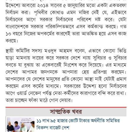
উদ্দেশ্যে আবারো ২০১৪ সালের ৫ জানুয়ারির মতো একটা একতরফা
নির্বাচন করা। পৃথিবীর কোথাও এমন নজির নেই যে, এইভাবে
নির্বাচনের আগে সরকার নির্বাচনের পরিবেশ নষ্ট করে। যেটা
বাংলাদেশকে সরকার পরিকল্পিতভাবে এসব কর্মকান্ড করছে। গত
১০ বছরে নিজের অপকর্মের কারণেই তারা আতঙ্কিত হয়ে এসব কাজ
করছে।
স্থায়ী কমিটির সদস্য মওদুদ আহমদ বলেন, এভাবে কোনো ভিত্তি
ছাড়া মামলায় দায়ের করে সরকার দেশে ন্যায় সুবিচার ও সুবিচার
বলতে যা বুঝায় তা একেবারেই নিঃশেষ করে দিয়েছে। এর মাধ্যমে
দেশের আপামর জনগনকে আপনারা হেয় প্রতিপন্ন করছেন।
আপনাদের যে দেশের মানুষের প্রতি কোনো আস্থা নাই যেটাই প্রমাণ
করছেন এসব কর্মের মাধ্যমে। সরকারের উদ্দেশ্য হলো নির্বাচনের
আগে ওয়ার্ড লেভেল পর্যন্ত নেতা-কর্মীদের কারাগারে বন্দি করে রাখা।
তারা চাচ্ছেন ফাঁকা মাঠে গোল দেয়ার।
সাম্প্রতিক খবর
১১ লাখ ৯৫ হাজার কোটি টাকার অর্থনীতি সমিতির
বিকল্প বাজেট পেশ