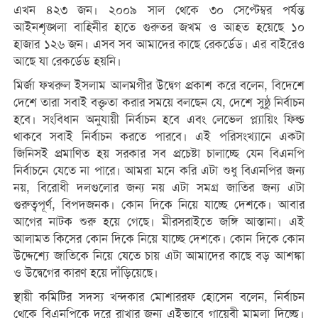
এখন ৪২৩ জন। ২০০৯ সাল থেকে ৩০ সেপ্টেম্বর পর্যন্ত
আইনশৃঙ্খলা বাহিনীর হাতে গুরুতর জখম ও আহত হয়েছে ১০
হাজার ১২৬ জন। এসব সব আমাদের কাছে রেকর্ডেড। এর বাইরেও
আছে যা রেকর্ডেড হয়নি।
মির্জা ফখরুল ইসলাম আলমগীর উদ্বেগ প্রকাশ করে বলেন, বিদেশে
দেশে তারা সবাই বক্তৃতা করার সময়ে বলছেন যে, দেশে সুষ্ঠু নির্বাচন
হবে। সংবিধান অনুযায়ী নির্বাচন হবে এবং লেভেল প্ল্যায়িং ফিল্ড
থাকবে সবাই নির্বাচন করতে পারবে। এই পরিসংখ্যানে একটা
জিনিসই প্রমাণিত হয় সরকার সব প্রচেষ্টা চালাচ্ছে যেন বিএনপি
নির্বাচনে যেতে না পারে। আমরা মনে করি এটা শুধু বিএনপির জন্য
নয়, বিরোধী দলগুলোর জন্য নয় এটা সমগ্র জাতির জন্য এটা
গুরুত্বপূর্ণ, বিপদজনক। কোন দিকে নিয়ে যাচ্ছে দেশকে। আবার
আগের নাটক শুরু হয়ে গেছে। মীরসরাইতে জঙ্গি আস্তানা। এই
আলামত কিসের কোন দিকে নিয়ে যাচ্ছে দেশকে। কোন দিকে কোন
উদ্দেশ্যে জাতিকে নিয়ে যেতে চায় এটা আমাদের কাছে বড় আশঙ্কা
ও উদ্বেগের কারণ হয়ে দাঁড়িয়েছে।
স্থায়ী কমিটির সদস্য খন্দকার মোশাররফ হোসেন বলেন, নির্বাচন
থেকে বিএনপিকে দূরে রাখার জন্য এইভাবে গায়েবী মামলা দিচ্ছে।