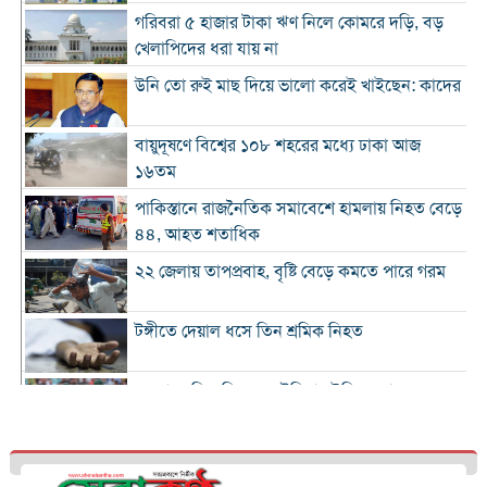
গরিবরা ৫ হাজার টাকা ঋণ নিলে কোমরে দড়ি, বড়
খেলাপিদের ধরা যায় না
উনি তো রুই মাছ দিয়ে ভালো করেই খাইছেন: কাদের
বায়ুদূষণে বিশ্বের ১০৮ শহরের মধ্যে ঢাকা আজ
১৬তম
পাকিস্তানে রাজনৈতিক সমাবেশে হামলায় নিহত বেড়ে
৪৪, আহত শতাধিক
২২ জেলায় তাপপ্রবাহ, বৃষ্টি বেড়ে কমতে পারে গরম
টঙ্গীতে দেয়াল ধসে তিন শ্রমিক নিহত
১২ রানে লিড নিয়ে অস্ট্রেলিয়ার ইনিংস শেষ
গলে যাওয়া হিমবাহ থেকে মিলল ৩৭ বছর আগে
নিখোঁজ পর্যটকের মরদেহ