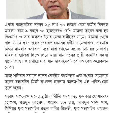
একটা রাজনৈতিক দলের ২৫ লাখ ৭০ হাজার নেতা-কর্মীর বিরুদ্ধে
মামলা! মাত্র ৯ বছরে ৯০ হাজারেরও বেশি মামলা দায়ের করা হয়
বিএনপি ও তার অঙ্গসংগঠনের নেতা-কর্মীদের নামে। মামলা থেকে
বাদ যাননি স্বয়ং দলের চেয়ারপারসনসহ বর্ষীয়ান নেতারাও। এমনকি
মিথ্যা মামলার অপবাদ নিয়ে মারা গেছেন অনেক সিনিয়র নেতারা।
মামলায় হাজিরা দিতে গিয়ে মারা যান দলের স্থায়ী কমিটির সদস্য
হান্নান শাহ। কারাগারে মারা যান ছাত্রদলের নিবেদিত বেশ কয়েকজন
নেতা।
আজ শনিবার সকালে দলের কেন্দ্রীয় কার্যালয়ে এক সংবাদ সম্মেলনে
দলের মহাসচিব মির্জা ফখরুল ইসলাম আলমগীর এই পরিসংখ্যান
তুলে ধরেন।
সংবাদ সম্মেলনে দলের স্থায়ী কমিটির সদস্য ড. খন্দকার মোশাররফ
হোসেন, মওদুদ আহমদ, গয়েশ্বর চন্দ্র রায়, আবদুল মঈন খান,
সিনিয়র যুগ্ম মহাসচিব রুহুল কবির রিজভী, যুগ্ম মহাসচিব খায়রুল