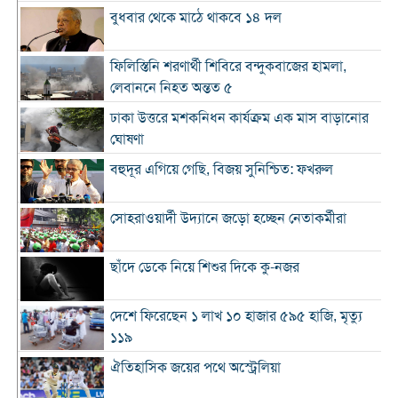
বুধবার থেকে মাঠে থাকবে ১৪ দল
ফিলিস্তিনি শরণার্থী শিবিরে বন্দুকবাজের হামলা,
লেবাননে নিহত অন্তত ৫
ঢাকা উত্তরে মশকনিধন কার্যক্রম এক মাস বাড়ানোর
ঘোষণা
বহুদূর এগিয়ে গেছি, বিজয় সুনিশ্চিত: ফখরুল
সোহরাওয়ার্দী উদ্যানে জড়ো হচ্ছেন নেতাকর্মীরা
ছাঁদে ডেকে নিয়ে শিশুর দিকে কু-নজর
দেশে ফিরেছেন ১ লাখ ১০ হাজার ৫৯৫ হাজি, মৃত্যু
১১৯
ঐতিহাসিক জয়ের পথে অস্ট্রেলিয়া