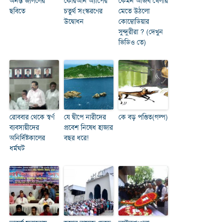
অনন্ত জলিলের
কোরআন অ্যাপের
কেমন আজব খেলায়
ছবিতে
চতুর্থ সংস্করণের
মেতে উঠলো
উদ্বোধন
কোম্বোডিয়ার
সুন্দুরীরা ? (দেখুন
ভিডিও তে)
রোববার থেকে স্বর্ণ
যে দ্বীপে নারীদের
কে বড় পণ্ডিত(গল্প)
ব্যবসায়ীদের
প্রবেশ নিষেধ হাজার
অনির্দিষ্টকালের
বছর ধরে!
ধর্মঘট