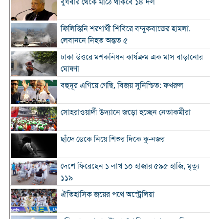
বুধবার থেকে মাঠে থাকবে ১৪ দল
ফিলিস্তিনি শরণার্থী শিবিরে বন্দুকবাজের হামলা,
লেবাননে নিহত অন্তত ৫
ঢাকা উত্তরে মশকনিধন কার্যক্রম এক মাস বাড়ানোর
ঘোষণা
বহুদূর এগিয়ে গেছি, বিজয় সুনিশ্চিত: ফখরুল
সোহরাওয়ার্দী উদ্যানে জড়ো হচ্ছেন নেতাকর্মীরা
ছাঁদে ডেকে নিয়ে শিশুর দিকে কু-নজর
দেশে ফিরেছেন ১ লাখ ১০ হাজার ৫৯৫ হাজি, মৃত্যু
১১৯
ঐতিহাসিক জয়ের পথে অস্ট্রেলিয়া