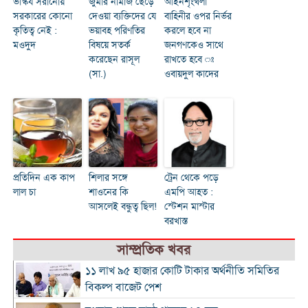
ভাস্কর্য সরানোয়
জুমার নামাজ ছেড়ে
আইনশৃংখলা
সরকারের কোনো
দেওয়া ব্যক্তিদের যে
বাহিনীর ওপর নির্ভর
কৃতিত্ব নেই :
ভয়াবহ পরিণতির
করলে হবে না
মওদুদ
বিষয়ে সতর্ক
জনগণকেও সাথে
করেছেন রাসূল
রাখতে হবে ঃ
(সা.)
ওবায়দুল কাদের
প্রতিদিন এক কাপ
শিলার সঙ্গে
ট্রেন থেকে পড়ে
লাল চা
শাওনের কি
এমপি আহত :
আসলেই বন্ধুত্ব ছিল!
স্টেশন মাস্টার
বরখাস্ত
সাম্প্রতিক খবর
১১ লাখ ৯৫ হাজার কোটি টাকার অর্থনীতি সমিতির
বিকল্প বাজেট পেশ