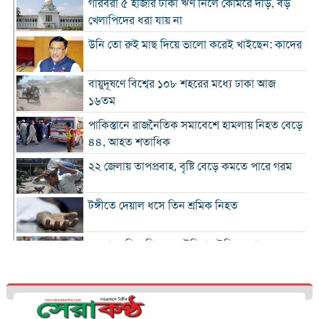
গরিবরা ৫ হাজার টাকা ঋণ নিলে কোমরে দড়ি, বড়
খেলাপিদের ধরা যায় না
উনি তো রুই মাছ দিয়ে ভালো করেই খাইছেন: কাদের
বায়ুদূষণে বিশ্বের ১০৮ শহরের মধ্যে ঢাকা আজ
১৬তম
পাকিস্তানে রাজনৈতিক সমাবেশে হামলায় নিহত বেড়ে
৪৪, আহত শতাধিক
২২ জেলায় তাপপ্রবাহ, বৃষ্টি বেড়ে কমতে পারে গরম
টঙ্গীতে দেয়াল ধসে তিন শ্রমিক নিহত
১২ রানে লিড নিয়ে অস্ট্রেলিয়ার ইনিংস শেষ
গলে যাওয়া হিমবাহ থেকে মিলল ৩৭ বছর আগে
নিখোঁজ পর্যটকের মরদেহ