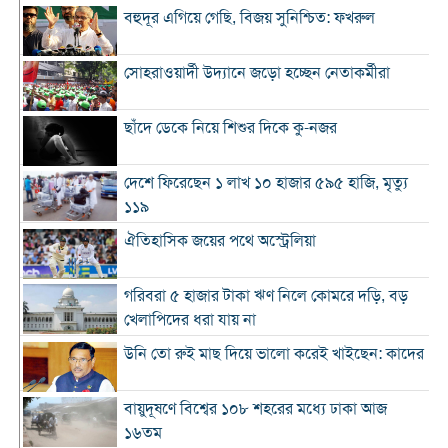
বহুদূর এগিয়ে গেছি, বিজয় সুনিশ্চিত: ফখরুল
সোহরাওয়ার্দী উদ্যানে জড়ো হচ্ছেন নেতাকর্মীরা
ছাঁদে ডেকে নিয়ে শিশুর দিকে কু-নজর
দেশে ফিরেছেন ১ লাখ ১০ হাজার ৫৯৫ হাজি, মৃত্যু
১১৯
ঐতিহাসিক জয়ের পথে অস্ট্রেলিয়া
গরিবরা ৫ হাজার টাকা ঋণ নিলে কোমরে দড়ি, বড়
খেলাপিদের ধরা যায় না
উনি তো রুই মাছ দিয়ে ভালো করেই খাইছেন: কাদের
বায়ুদূষণে বিশ্বের ১০৮ শহরের মধ্যে ঢাকা আজ
১৬তম