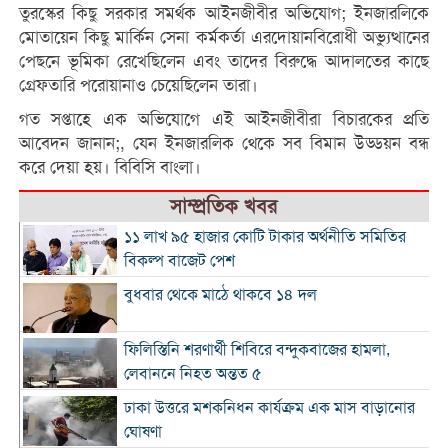
তুরস্কের কিছু সরকার সমর্থক আইনজীবীর অভিযোগ; ইনজারলিকে
মোতায়েন কিছু মার্কিন সেনা কর্মকর্তা এরদোয়ানবিরোধী অভ্যুত্থানের
পেছনে ভূমিকা রেখেছিলেন এবং তাদের বিরুদ্ধে আদালতের কাছে
গ্রেফতারি পরোয়ানাও চেয়েছিলেন তারা।
গত সপ্তাহে এক অভিযোগে এই আইনজীবীরা বিচারকের প্রতি
আবেদন জানান;, যেন ইনজারলিক থেকে সব বিমান উড্ডয়ন বন্ধ
করে দেয়া হয়। বিবিসি বাংলা।
সাম্প্রতিক খবর
১১ লাখ ৯৫ হাজার কোটি টাকার অর্থনীতি সমিতির
বিকল্প বাজেট পেশ
বুধবার থেকে মাঠে থাকবে ১৪ দল
ফিলিস্তিনি শরণার্থী শিবিরে বন্দুকবাজের হামলা,
লেবাননে নিহত অন্তত ৫
ঢাকা উত্তরে মশকনিধন কার্যক্রম এক মাস বাড়ানোর
ঘোষণা