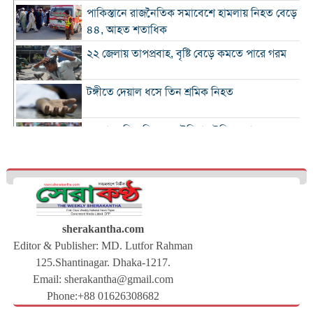
পাকিস্তানে রাজনৈতিক সমাবেশে হামলায় নিহত বেড়ে
৪৪, আহত শতাধিক
২২ জেলায় তাপপ্রবাহ, বৃষ্টি বেড়ে কমতে পারে গরম
টঙ্গীতে দেয়াল ধসে তিন শ্রমিক নিহত
১২ রানে লিড নিয়ে অস্ট্রেলিয়ার ইনিংস শেষ
গলে যাওয়া হিমবাহ থেকে মিলল ৩৭ বছর আগে
নিখোঁজ পর্যটকের মরদেহ
শান্তিপূর্ণ নির্বাচনে রাজনৈতিক সমঝোতার বিকল্প
নেই
sherakantha.com
Editor & Publisher: MD. Lutfor Rahman
ঢাকায় আরও দেড় হাজার ডেঙ্গু শয্যা বাড়ছে :
125.Shantinagar. Dhaka-1217.
স্বাস্থ্যমন্ত্রী
Email:
sherakantha@gmail.com
সারাদেশে বিএনপির নতুন কর্মসূচি ঘোষণা
Phone:+88 01626308682