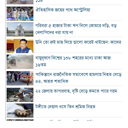
১১৯
ঐতিহাসিক জয়ের পথে অস্ট্রেলিয়া
গরিবরা ৫ হাজার টাকা ঋণ নিলে কোমরে দড়ি, বড়
খেলাপিদের ধরা যায় না
উনি তো রুই মাছ দিয়ে ভালো করেই খাইছেন: কাদের
বায়ুদূষণে বিশ্বের ১০৮ শহরের মধ্যে ঢাকা আজ
১৬তম
পাকিস্তানে রাজনৈতিক সমাবেশে হামলায় নিহত বেড়ে
৪৪, আহত শতাধিক
২২ জেলায় তাপপ্রবাহ, বৃষ্টি বেড়ে কমতে পারে গরম
টঙ্গীতে দেয়াল ধসে তিন শ্রমিক নিহত
১২ রানে লিড নিয়ে অস্ট্রেলিয়ার ইনিংস শেষ