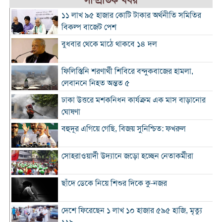
সাম্প্রতিক খবর
১১ লাখ ৯৫ হাজার কোটি টাকার অর্থনীতি সমিতির
বিকল্প বাজেট পেশ
বুধবার থেকে মাঠে থাকবে ১৪ দল
ফিলিস্তিনি শরণার্থী শিবিরে বন্দুকবাজের হামলা,
লেবাননে নিহত অন্তত ৫
ঢাকা উত্তরে মশকনিধন কার্যক্রম এক মাস বাড়ানোর
ঘোষণা
বহুদূর এগিয়ে গেছি, বিজয় সুনিশ্চিত: ফখরুল
সোহরাওয়ার্দী উদ্যানে জড়ো হচ্ছেন নেতাকর্মীরা
ছাঁদে ডেকে নিয়ে শিশুর দিকে কু-নজর
দেশে ফিরেছেন ১ লাখ ১০ হাজার ৫৯৫ হাজি, মৃত্যু