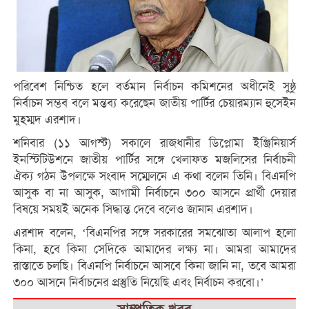
পরিবেশ নিশ্চিত হলে বর্তমান নির্বাচন কমিশনের অধীনেই সুষ্ঠু
নির্বাচন সম্ভব বলে মন্তব্য করেছেন জাতীয় পার্টির চেয়ারম্যান হুসেইন
মুহম্মদ এরশাদ।
শনিবার (১১ আগস্ট) সকালে রাজধানীর ডিপ্লোমা ইঞ্জিনিয়ার্স
ইনস্টিটিউশনে জাতীয় পার্টির সঙ্গে খেলাফত মজলিসের নির্বাচনী
ঐক্য গঠন উপলক্ষে সংবাদ সম্মেলনে এ কথা বলেন তিনি। বিএনপি
আসুক বা না আসুক, আগামী নির্বাচনে ৩০০ আসনে প্রার্থী দেয়ার
বিষয়ে সময়ই অনেক সিদ্ধান্ত দেবে বলেও জানান এরশাদ।
এরশাদ বলেন, ‘বিএনপির সঙ্গে সরকারের সমঝোতা আলাপ হলো
কিনা, হবে কিনা সেদিকে আমাদের লক্ষ্য না। আমরা আমাদের
রাস্তাতে চলছি। বিএনপি নির্বাচনে আসবে কিনা জানি না, তবে আমরা
৩০০ আসনে নির্বাচনের প্রস্তুতি নিয়েছি এবং নির্বাচন করবো।’