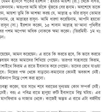
। যেমন হাদিসে পাকের ইরশাদ : হযরত আয়শা (রা.) থেকে বর্ণিত,
য়ে ফেললাম। অতঃপর আমি তাঁকে খুঁজতে বের হলাম। অবশেষে তাকে
ন, আয়শা তুমি কি আশঙ্কা করছ যে, আল্লাহ ও তাঁর রাসূল তোমার
লাম, হে আল্লাহর রাসূল- আমি ধারণা করেছিলাম, আপনি হয়তো
 রাসূল (সা.) ইরশাদ করেন, ১৫ শাবান আল্লাহ তা‘আলা পৃথিবীর
ষের পশম অপেক্ষা অধিক লোককে ক্ষমা করেন। (তিরমিযী- ১ম খঃ
ছিল।
র পেয়েছেন, আমল করেছেন। এ রাতে কি করতে হবে, কি ভাবে করতে
স্তবায়ন করে আমাদের শিখিয়ে গেছেন। তারপর সাহাবায়ে কিরাম,
 মাশাইখে কিরাম এ রাতে ইবাদাত করে গেছেন। তাদের রেখে যাওয়া
হবে। নিজের পক্ষ থেকে বাড়ানো-কমানোর কোনই অবকাশ নেই।
র্যকলাপ নিম্নে পেশ করা হলো।
্যবস্থা করেন, যার সাথে শবে বরাতের নূন্যতম কোন সম্পর্ক নেই।
ই। বরং এ পবিত্র রাতে হালুয়া রুটি ইবাদাতে বিঘ্ন ঘটায়। এর
ত, মাগফিরাত ও নাজাত থেকে। কাজেই অন্তত এ রাতে এটা বর্জনীয়