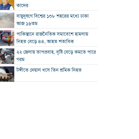
কাদের
বায়ুদূষণে বিশ্বের ১০৮ শহরের মধ্যে ঢাকা
আজ ১৬তম
পাকিস্তানে রাজনৈতিক সমাবেশে হামলায়
নিহত বেড়ে ৪৪, আহত শতাধিক
২২ জেলায় তাপপ্রবাহ, বৃষ্টি বেড়ে কমতে পারে
গরম
টঙ্গীতে দেয়াল ধসে তিন শ্রমিক নিহত
১২ রানে লিড নিয়ে অস্ট্রেলিয়ার ইনিংস শেষ
গলে যাওয়া হিমবাহ থেকে মিলল ৩৭ বছর
আগে নিখোঁজ পর্যটকের মরদেহ
শান্তিপূর্ণ নির্বাচনে রাজনৈতিক সমঝোতার
বিকল্প নেই