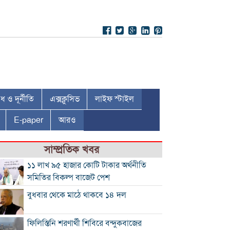
 ও দূর্নীতি
এক্সক্লুসিভ
লাইফ স্টাইল
E-paper
আরও
সাম্প্রতিক খবর
১১ লাখ ৯৫ হাজার কোটি টাকার অর্থনীতি
সমিতির বিকল্প বাজেট পেশ
বুধবার থেকে মাঠে থাকবে ১৪ দল
ফিলিস্তিনি শরণার্থী শিবিরে বন্দুকবাজের