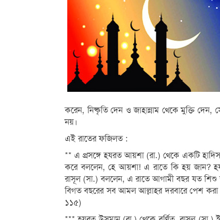
করেন, নিষ্কৃতি দেন ও জাহান্নাম থেকে মুক্তি দে
নয়।
এই রাতের ফজিলত :
** এ প্রসঙ্গে হযরত আয়শা (রা.) থেকে একটি হাদি
করে বললেন, হে আয়শা! এ রাতে কি হয় জান? হযর
রাসূল (সা.) বললেন, এ রাতে আগামী বছর যত শিশু 
বিগত বছরের সব আমল আল্লাহর দরবারে পেশ করা হ
১১৫)
*** হযরত উসমান (রা.) থেকে বর্ণিত, রাসূল (সা.