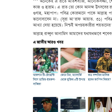
*** অনেকেই এ রাতে আতশবাজি, আলোকসজ্জা, শোর
কাজ ও হারাম। এ রাত তো কোন আনন্দ উৎসবের রজ
গুণাহ, মহাপাপ। পবিত্র কোরআনে পাকে আল্লাহ 
ভালোবাসেন না। (সূরা আ’রাফ আয়াত. ৩১) পবিত
আখ্যা দেয়া হয়েছে। নিশ্চই অপচয়কারীরা শয়তানের
আল্লাহ রাব্বুল আলামিন আমাদের যথাযথভাবে শব
এ জাতীয় আরও খবর
আফগান টি-টোয়েন্টি
জেনে নিন, অ্যালার্জি
কত সম্পত্তির মালিক
লিগে তামিম-ইমরুল-
থেকে মুক্তির ৫টি উপায়
হলেন জাস্টিন বিবার?
সাব্বির!