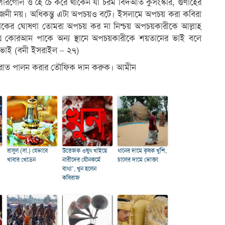
গোল ও হৈ চৈ করে থাকেন যা চরম বিদআত কুসংস্কার, গুণাহের
নী নয়। অধিকন্তু এটা অপচয়ও বটে। ইসলামে অপচয় করা কবিরা
পাকের ঘোষণা তোমরা অপচয় কর না নিশ্চয় অপচয়কারীকে আল্লাহ
্র কোরআন পাকে অন্য স্থানে অপচয়কারীকে শয়তানের ভাই বলে
 ভাই (বনী ইসরাইল – ২৭)
েবরাত পালন করার তৌফিক দান করুক। আমীন
রাসুল (সা.) যেভাবে
উত্তেজক ওষুধ খাইয়ে
ধানের দামে কৃষক খুশি,
খাবার খেতেন
নারীদের যৌনকর্মে
চালের দামে ভোক্তা
বাধ্য’, খুন হলেন
কবিরাজ