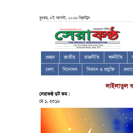
বুধবার, ৫ই আগস্ট, ২০২৬ খ্রিস্টাব্দ
প্রচ্ছদ
জাতীয়
রাজনীতি
অর্থনীতি
খেলা
বিনোদন
বিজ্ঞান ও প্রযুক্তি
প্রব
লাইলাতুল বর
সেরাকণ্ঠ ডট কম :
মে ১, ২০১৮