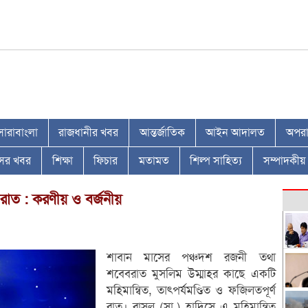
সারাবাংলা
রাজধানীর খবর
আন্তর্জাতিক
আইন আদালত
অপরাধ
াসের খবর
শিক্ষা
ফিচার
মতামত
শিল্প সাহিত্য
সম্পাদকীয়
াত : করণীয় ও বর্জনীয়
শাবান মাসের পঞ্চদশ রজনী তথা
শবেবরাত মুসলিম উম্মাহর কাছে একটি
মহিমান্বিত, তাৎপর্যমণ্ডিত ও ফজিলতপূর্ণ
রাত। রাসূল (সা.) হাদিসে এ মহিমান্বিত