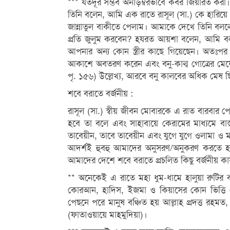
*** যতদূর সম্ভব অনাড়ম্বরভাবে কবর জিয়ারত করা
তিনি বলেন, আমি এক রাতে রাসূল (সা.) কে হারি
জান্নাতুল বাকীতে পেলাম। আমাকে দেখে তিনি বললে
প্রতি জুলুম করবেন? হযরত আয়শা বলেন, আমি বল
আপনার অন্য কোন স্ত্রীর কাছে গিয়েছেন। অতঃপর
আকাশে অবতরণ করেন এবং বনু-কাল্ব গোত্রের মে
পৃ. ১৫৬) উল্লেখ্য, আরবে বনু কালবের অধিক মেষ 
শবে বরাতে বর্জনীয় :
রাসূল (সা.) স্বীয় জীবন মোবারকে এ রাত বারবা
হবে তা বলে এবং সাহাবায়ে কেরামের মাধ্যমে বা
তাবেয়ীন, তাবে তাবেয়ীন এবং যুগে যুগে ওলামা ও
আদর্শই হুবহু আমাদের অনুসরণ/অনুকরণ করতে 
আমাদের দেশে শবে বরাতে প্রচলিত কিছু বর্জনীয় কা
** অনেকেই এ রাতে মহা ধুম-ধামে হালুয়া রুটির ব
কোরআন, হাদিস, ইজমা ও কিয়াসের কোন ভিত্তি নে
পেছনে পরে মানুষ বঞ্চিত হয় আল্লাহ প্রদত্ত রহম
(ফাতাওয়ায়ে মাহমুদিয়া)।