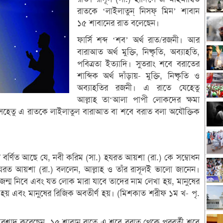
রাতকে ‘লাইলাতুন্ নিসফ্ মিন’ শাবান
১৫ শাবানের রাত বলেছেন।
ফার্সি শব্দ ‘শব’ অর্থ রাত/রজনী। আর
বারাআত অর্থ মুক্তি, নিষ্কৃতি, অব্যাহতি,
পবিত্রতা ইত্যাদি। সুতরাং শবে বরাতের
শাব্দিক অর্থ দাঁড়ায়- মুক্তি, নিষ্কৃতি ও
অব্যাহতির রজনী। এ রাতে যেহেতু
আল্লাহ তা‘আলা পাপী লোকদের ক্ষমা
ন, সেহেতু এ রাতকে লাইলাতুল বারাআত বা শবে বরাত বলা অযৌক্তিক
স বর্ণিত আছে যে, নবী করিম (সা.) হযরত আয়শা (রা.) কে সম্বোধন
ত আয়শা (রা.) বললেন, আল্লাহ ও তাঁর রাসূলই ভালো জানেন।
জন্ম নিবে এবং যত লোক মারা যাবে তাদের নাম লেখা হয়, মানুষের
য় এবং মানুষের রিজিক অবতীর্ণ হয়। (মিশকাত শরীফ ১ম খ- পৃ.
) ইরশাদ করেছেন, ১৫ শাবান রাতে এ শবে বরাত থেকে পরবর্তী শবে