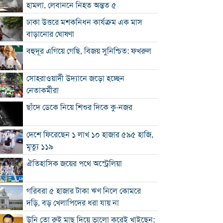
হামলা, লেবাননে নিহত অন্তত ৫
ঢাকা উত্তরে মশকনিধন কার্যক্রম এক মাস
বাড়ানোর ঘোষণা
বহুদূর এগিয়ে গেছি, বিজয় সুনিশ্চিত: ফখরুল
সোহরাওয়ার্দী উদ্যানে জড়ো হচ্ছেন
নেতাকর্মীরা
ছাঁদে ডেকে নিয়ে শিশুর দিকে কু-নজর
দেশে ফিরেছেন ১ লাখ ১০ হাজার ৫৯৫ হাজি,
মৃত্যু ১১৯
ঐতিহাসিক জয়ের পথে অস্ট্রেলিয়া
গরিবরা ৫ হাজার টাকা ঋণ নিলে কোমরে
দড়ি, বড় খেলাপিদের ধরা যায় না
উনি তো রুই মাছ দিয়ে ভালো করেই খাইছেন: