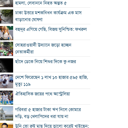
হামলা, লেবাননে নিহত অন্তত ৫
ঢাকা উত্তরে মশকনিধন কার্যক্রম এক মাস
বাড়ানোর ঘোষণা
বহুদূর এগিয়ে গেছি, বিজয় সুনিশ্চিত: ফখরুল
সোহরাওয়ার্দী উদ্যানে জড়ো হচ্ছেন
নেতাকর্মীরা
ছাঁদে ডেকে নিয়ে শিশুর দিকে কু-নজর
দেশে ফিরেছেন ১ লাখ ১০ হাজার ৫৯৫ হাজি,
মৃত্যু ১১৯
ঐতিহাসিক জয়ের পথে অস্ট্রেলিয়া
গরিবরা ৫ হাজার টাকা ঋণ নিলে কোমরে
দড়ি, বড় খেলাপিদের ধরা যায় না
উনি তো রুই মাছ দিয়ে ভালো করেই খাইছেন: