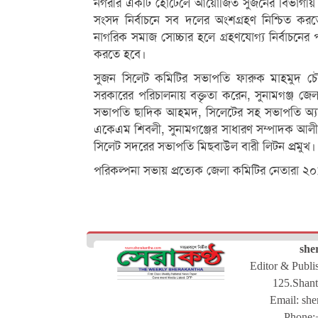
নগরীর একটি হোটেলে আয়োজিত সুজনের বিভাগী
সংসদ নির্বাচনে সব দলের অংশগ্রহণ নিশ্চিত কর
নাগরিক সমাজ সোচ্চার হলে গ্রহণযোগ্য নির্বাচনের 
করতে হবে।
সুজন সিলেট কমিটির সভাপতি ফারুক মাহমুদ চৌধুর
সরকারের পরিচালনায় বক্তৃতা করেন, সুনামগঞ্জ 
সভাপতি ছাদিক আহমদ, সিলেটের সহ সভাপতি অ্যাডভো
একেএম শিবলী, সুনামগঞ্জের সাধারণ সম্পাদক আলী 
সিলেট সদরের সভাপতি মিছবাউল বারী লিটন প্রমুখ।
পরিকল্পনা সভায় প্রত্যেক জেলা কমিটির নেতারা ২০
she
Editor & Publ
125.Shant
Email:
she
Phone: