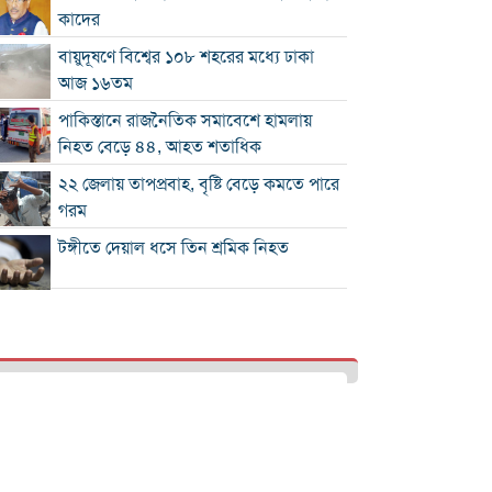
কাদের
বায়ুদূষণে বিশ্বের ১০৮ শহরের মধ্যে ঢাকা
আজ ১৬তম
পাকিস্তানে রাজনৈতিক সমাবেশে হামলায়
নিহত বেড়ে ৪৪, আহত শতাধিক
২২ জেলায় তাপপ্রবাহ, বৃষ্টি বেড়ে কমতে পারে
গরম
টঙ্গীতে দেয়াল ধসে তিন শ্রমিক নিহত
১২ রানে লিড নিয়ে অস্ট্রেলিয়ার ইনিংস শেষ
গলে যাওয়া হিমবাহ থেকে মিলল ৩৭ বছর
আগে নিখোঁজ পর্যটকের মরদেহ
শান্তিপূর্ণ নির্বাচনে রাজনৈতিক সমঝোতার
বিকল্প নেই