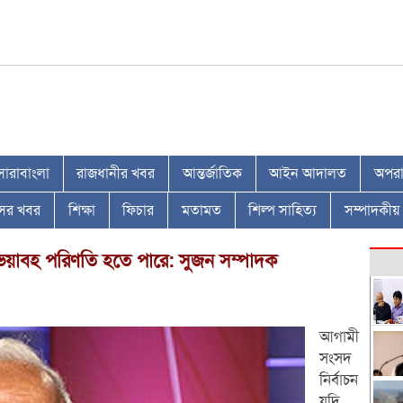
সারাবাংলা
রাজধানীর খবর
আন্তর্জাতিক
আইন আদালত
অপরাধ
াসের খবর
শিক্ষা
ফিচার
মতামত
শিল্প সাহিত্য
সম্পাদকীয়
 ভয়াবহ পরিণতি হতে পারে: সুজন সম্পাদক
আগামী
সংসদ
নির্বাচন
যদি