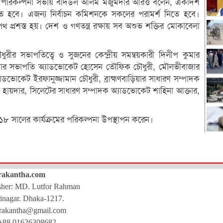
য় পরিকল্পনা সভায় বদিউল আলম মজুমদার আরও বলেন, একাদশ
তে হবে। এজন্য নির্বাচন কমিশনকে সকলের পরামর্শ নিতে হবে।
পথ প্রশস্ত হয়। দেশ ও গণতন্ত্র রক্ষায় সব অশুভ শক্তির মোকাবেলা
ীর সভাপতিত্বে ও সুজনের কেন্দ্রীয় সমন্বয়কারী দিলীপ কুমার
জেলার সভাপতি অ্যাডভোকেট হোসেন তৌফিক চৌধুরী, মৌলভীবাজার
কেট ইরফানুজ্জামান চৌধুরী, ব্রাহ্মণবাড়িয়ার সাধারণ সম্পাদক
হায়দার, সিলেটের সাধারণ সম্পাদক অ্যাডভোকেট শাহিনা আক্তার,
১৮ সালের কার্যক্রমের পরিকল্পনা উপস্থাপন করেন।
rakantha.com
isher: MD. Lutfor Rahman
inagar. Dhaka-1217.
rakantha@gmail.com
+88 01626308682