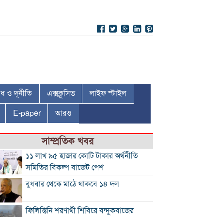
 ও দূর্নীতি
এক্সক্লুসিভ
লাইফ স্টাইল
E-paper
আরও
সাম্প্রতিক খবর
১১ লাখ ৯৫ হাজার কোটি টাকার অর্থনীতি
সমিতির বিকল্প বাজেট পেশ
বুধবার থেকে মাঠে থাকবে ১৪ দল
ফিলিস্তিনি শরণার্থী শিবিরে বন্দুকবাজের