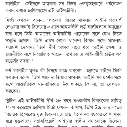
কার্লাইল। সেইসঙ্গে মামলার সব বিষয় গুরুত্বসহকারে পর্যবেক্ষণ
করার কথাও জানিয়েছেন এই আইনজীবী।
মির্জা ফখরুল বলেন, ‘খালেদা জিয়ার মামলায় আইনি পরামর্শ
দেওয়ার জন্যই ব্রিটেনের প্রখ্যাত আইনজীবী লর্ড কার্লাইলকে অনুরোধ
করা হলে তিনি আমাদের আইনজীবী প্যনেলের সঙ্গে যোগ দিতে
সম্মতি জানান। তিনি এখন থেকে খালেদা জিয়ার পক্ষে মামলায়
পরামর্শ দেবেন। তিনি দীর্ঘ অনেক বছর ধরে আইনি পেশা ও
রাজনীতির সঙ্গে নিয়োজিত আছেন। প্রখ্যাত এ আইনজীবী হাউস অব
লর্ড্সের সদস্য।’
লর্ড কার্লাইল মূলত কী বিষয়ে কাজ করবেন—জানতে চাইলে মির্জা
ফখরুল বলেন, তিনি খালেদা জিয়ার মামলায় আইনি পরামর্শের সঙ্গে
সঙ্গে আন্তর্জাতিক মানবাধিকার ঠিক থাকছে কি না, তা দেখভাল
করবেন।
ব্রিটিশ এই আইনজীবী দীর্ঘ ২৮ বছর খণ্ডকালীন বিচারকের দায়িত্ব
পালন করেছেন জানিয়ে মির্জা ফখরুল জানান, তিনি উচ্চ আদালতের
বিচারক হিসেবেও যুক্ত ছিলেন। এ ছাড়া তিনি নয় বছরের বেশি সময়
ধরে যুক্তরাজ্যে সন্ত্রাসবিরোধী আইনের স্বাধীন সমালোচক ছিলেন।