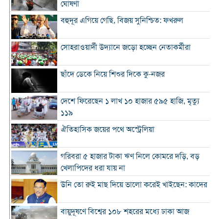
ঘোষণা
বহুদূর এগিয়ে গেছি, বিজয় সুনিশ্চিত: ফখরুল
সোহরাওয়ার্দী উদ্যানে জড়ো হচ্ছেন নেতাকর্মীরা
ছাঁদে ডেকে নিয়ে শিশুর দিকে কু-নজর
দেশে ফিরেছেন ১ লাখ ১০ হাজার ৫৯৫ হাজি, মৃত্যু
১১৯
ঐতিহাসিক জয়ের পথে অস্ট্রেলিয়া
গরিবরা ৫ হাজার টাকা ঋণ নিলে কোমরে দড়ি, বড়
খেলাপিদের ধরা যায় না
উনি তো রুই মাছ দিয়ে ভালো করেই খাইছেন: কাদের
বায়ুদূষণে বিশ্বের ১০৮ শহরের মধ্যে ঢাকা আজ