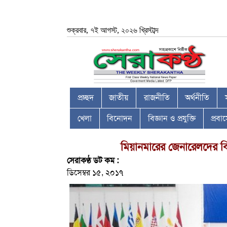
শুক্রবার, ৭ই আগস্ট, ২০২৬ খ্রিস্টাব্দ
প্রচ্ছদ
জাতীয়
রাজনীতি
অর্থনীতি
খেলা
বিনোদন
বিজ্ঞান ও প্রযুক্তি
প্রব
মিয়ানমারের জেনারেলদের ব
সেরাকণ্ঠ ডট কম :
ডিসেম্বর ১৫, ২০১৭