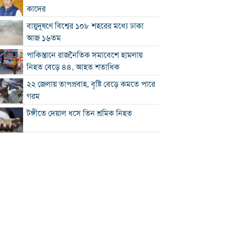
কাদের
বায়ুদূষণে বিশ্বের ১০৮ শহরের মধ্যে ঢাকা
আজ ১৬তম
পাকিস্তানে রাজনৈতিক সমাবেশে হামলায়
নিহত বেড়ে ৪৪, আহত শতাধিক
২২ জেলায় তাপপ্রবাহ, বৃষ্টি বেড়ে কমতে পারে
গরম
টঙ্গীতে দেয়াল ধসে তিন শ্রমিক নিহত
১২ রানে লিড নিয়ে অস্ট্রেলিয়ার ইনিংস শেষ
গলে যাওয়া হিমবাহ থেকে মিলল ৩৭ বছর
আগে নিখোঁজ পর্যটকের মরদেহ
শান্তিপূর্ণ নির্বাচনে রাজনৈতিক সমঝোতার
বিকল্প নেই