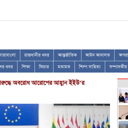
সারাবাংলা
রাজধানীর খবর
আন্তর্জাতিক
আইন আদালত
অপরাধ
াসের খবর
শিক্ষা
ফিচার
মতামত
শিল্প সাহিত্য
সম্পাদকীয়
িরুদ্ধে অবরোধ আরোপের আহ্বান ইইউ’র