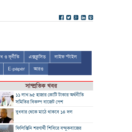
 ও দূর্নীতি
এক্সক্লুসিভ
লাইফ স্টাইল
E-paper
আরও
সাম্প্রতিক খবর
১১ লাখ ৯৫ হাজার কোটি টাকার অর্থনীতি
সমিতির বিকল্প বাজেট পেশ
বুধবার থেকে মাঠে থাকবে ১৪ দল
ফিলিস্তিনি শরণার্থী শিবিরে বন্দুকবাজের