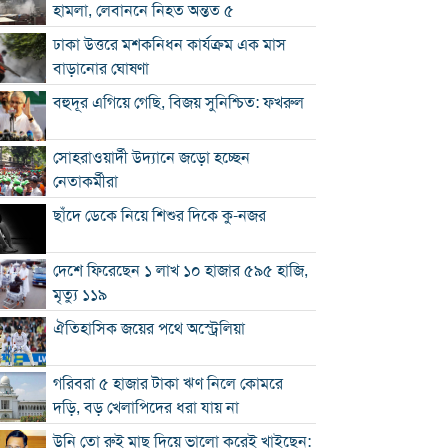
হামলা, লেবাননে নিহত অন্তত ৫
ঢাকা উত্তরে মশকনিধন কার্যক্রম এক মাস
বাড়ানোর ঘোষণা
বহুদূর এগিয়ে গেছি, বিজয় সুনিশ্চিত: ফখরুল
সোহরাওয়ার্দী উদ্যানে জড়ো হচ্ছেন
নেতাকর্মীরা
ছাঁদে ডেকে নিয়ে শিশুর দিকে কু-নজর
দেশে ফিরেছেন ১ লাখ ১০ হাজার ৫৯৫ হাজি,
মৃত্যু ১১৯
ঐতিহাসিক জয়ের পথে অস্ট্রেলিয়া
গরিবরা ৫ হাজার টাকা ঋণ নিলে কোমরে
দড়ি, বড় খেলাপিদের ধরা যায় না
উনি তো রুই মাছ দিয়ে ভালো করেই খাইছেন: