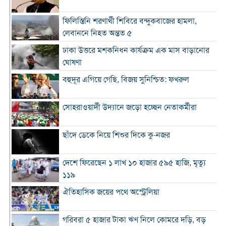
ফিলিস্তিনি শরণার্থী শিবিরে বন্দুকবাজের হামলা,
লেবাননে নিহত অন্তত ৫
ঢাকা উত্তরে মশকনিধন কার্যক্রম এক মাস বাড়ানোর
ঘোষণা
বহুদূর এগিয়ে গেছি, বিজয় সুনিশ্চিত: ফখরুল
সোহরাওয়ার্দী উদ্যানে জড়ো হচ্ছেন নেতাকর্মীরা
ছাঁদে ডেকে নিয়ে শিশুর দিকে কু-নজর
দেশে ফিরেছেন ১ লাখ ১০ হাজার ৫৯৫ হাজি, মৃত্যু
১১৯
ঐতিহাসিক জয়ের পথে অস্ট্রেলিয়া
গরিবরা ৫ হাজার টাকা ঋণ নিলে কোমরে দড়ি, বড়