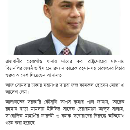
রাজধানীর তেজগাঁও থানায় দায়ের করা রাষ্ট্রদ্রোহের মামলায়
বিএনপির জ্যেষ্ঠ ভাইস চেয়ারম্যান তারেক রহমানসহ চারজনের বিচার
শুরুর আদেশ দিয়েছেন আদালত।
আজ সোমবার ঢাকার মহানগর দায়রা জজ কামরুল হোসেন মোল্লা এ
আদেশ দেন।
আদালতের সরকারি কৌঁসুলি তাপস কুমার পাল জানান, তারেক
রহমান ছাড়া মামলায় ইটিভির সাবেক চেয়ারম্যান আব্দুস সালাম,
সাংবাদিক মাহাথীর ফারুকী ও কনক সরোয়ারের বিরুদ্ধে অভিযোগ
গঠন করা হয়েছে।