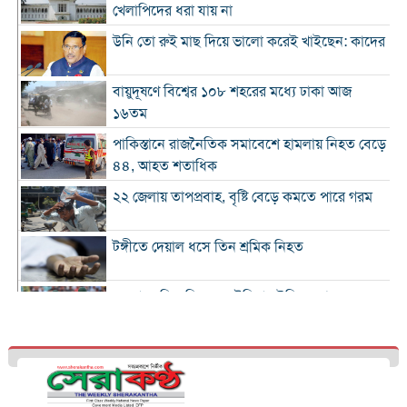
খেলাপিদের ধরা যায় না
উনি তো রুই মাছ দিয়ে ভালো করেই খাইছেন: কাদের
বায়ুদূষণে বিশ্বের ১০৮ শহরের মধ্যে ঢাকা আজ
১৬তম
পাকিস্তানে রাজনৈতিক সমাবেশে হামলায় নিহত বেড়ে
৪৪, আহত শতাধিক
২২ জেলায় তাপপ্রবাহ, বৃষ্টি বেড়ে কমতে পারে গরম
টঙ্গীতে দেয়াল ধসে তিন শ্রমিক নিহত
১২ রানে লিড নিয়ে অস্ট্রেলিয়ার ইনিংস শেষ
গলে যাওয়া হিমবাহ থেকে মিলল ৩৭ বছর আগে
নিখোঁজ পর্যটকের মরদেহ
শান্তিপূর্ণ নির্বাচনে রাজনৈতিক সমঝোতার বিকল্প