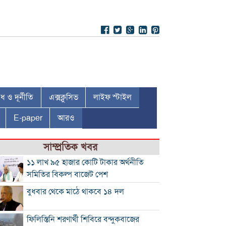
 ও দূর্নীতি
এক্সক্লুসিভ
লাইফ স্টাইল
E-paper
আরও
সাম্প্রতিক খবর
১১ লাখ ৯৫ হাজার কোটি টাকার অর্থনীতি
সমিতির বিকল্প বাজেট পেশ
বুধবার থেকে মাঠে থাকবে ১৪ দল
ফিলিস্তিনি শরণার্থী শিবিরে বন্দুকবাজের