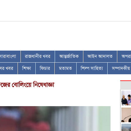
সারাবাংলা
রাজধানীর খবর
আন্তর্জাতিক
আইন আদালত
অপরাধ
াসের খবর
শিক্ষা
ফিচার
মতামত
শিল্প সাহিত্য
সম্পাদকীয়
ের বোলিংয়ে নিষেধাজ্ঞা