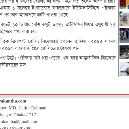
নডের পর হাফিজের বোলিং অ্যাকশন নিয়ে প্রশ্ন তুলেন আম্পায়াররা।
াকায় ১ নভেম্বর ইংল্যান্ডের লাফবোরো ইউনিভার্সিটিতে পরীক্ষায়
ণের পর তার অ্যাকশনে ত্রুটি পাওয়া গেছে।
রিতেই ১৫ ডিগ্রির বেশি কনুই ভাঙে। আইসিসির নিয়ম অনুযায়ী ১৫
হিসেবে গণ্য করা হয়।
জাতিক ক্রিকেটে বোলিং নিষেধাজ্ঞা পেলেন হাফিজ। ২০১৪ সালের
রে ২০১৫ সালের এপ্রিলে বোলিংয়ের বৈধতা পান।
ন উঠে। পরীক্ষায় ত্রুট ধরা পড়লে এক বছর আন্তর্জাতিক ক্রিকেটে
তৃতীয়বারের মত।
rakantha.com
isher: MD. Lutfor Rahman
inagar. Dhaka-1217.
rakantha@gmail.com
+88 01626308682