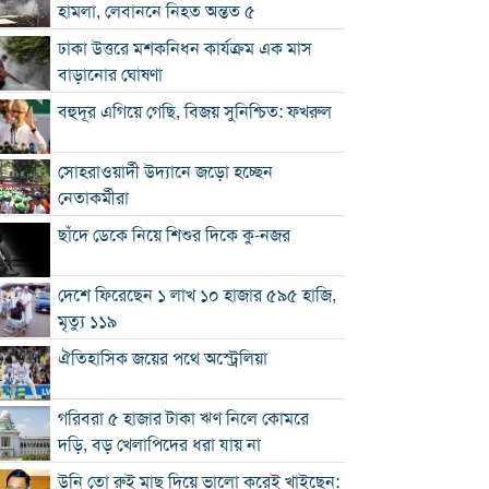
হামলা, লেবাননে নিহত অন্তত ৫
ঢাকা উত্তরে মশকনিধন কার্যক্রম এক মাস
বাড়ানোর ঘোষণা
বহুদূর এগিয়ে গেছি, বিজয় সুনিশ্চিত: ফখরুল
সোহরাওয়ার্দী উদ্যানে জড়ো হচ্ছেন
নেতাকর্মীরা
ছাঁদে ডেকে নিয়ে শিশুর দিকে কু-নজর
দেশে ফিরেছেন ১ লাখ ১০ হাজার ৫৯৫ হাজি,
মৃত্যু ১১৯
ঐতিহাসিক জয়ের পথে অস্ট্রেলিয়া
গরিবরা ৫ হাজার টাকা ঋণ নিলে কোমরে
দড়ি, বড় খেলাপিদের ধরা যায় না
উনি তো রুই মাছ দিয়ে ভালো করেই খাইছেন: