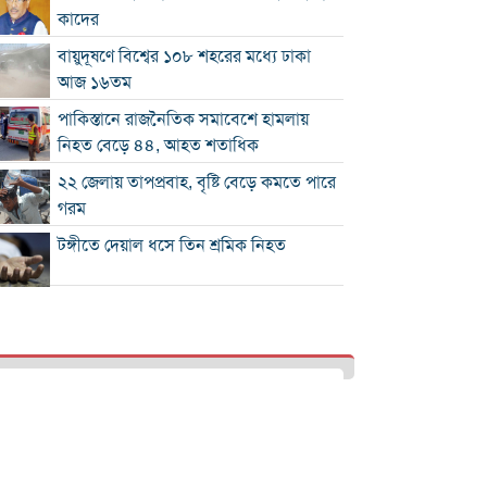
কাদের
বায়ুদূষণে বিশ্বের ১০৮ শহরের মধ্যে ঢাকা
আজ ১৬তম
পাকিস্তানে রাজনৈতিক সমাবেশে হামলায়
নিহত বেড়ে ৪৪, আহত শতাধিক
২২ জেলায় তাপপ্রবাহ, বৃষ্টি বেড়ে কমতে পারে
গরম
টঙ্গীতে দেয়াল ধসে তিন শ্রমিক নিহত
১২ রানে লিড নিয়ে অস্ট্রেলিয়ার ইনিংস শেষ
গলে যাওয়া হিমবাহ থেকে মিলল ৩৭ বছর
আগে নিখোঁজ পর্যটকের মরদেহ
শান্তিপূর্ণ নির্বাচনে রাজনৈতিক সমঝোতার
বিকল্প নেই